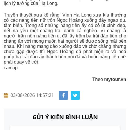
lịch lý tưởng của Hạ Long.
Truyền thuyết xưa kể rằng: Vịnh Hạ Long xưa kia thường
có các nàng tiên nữ trốn Ngọc Hoàng xuống đây ngao du,
tắm biển. Trong số những nàng tiên ấy có cô út xinh đẹp,
nết na yêu một chàng trai đánh cá nghèo. Vì chàng là
người trần nên nàng tiên út đã lấy trộm ba trái đào tiên cho
chàng ăn với mong muốn hai người sẽ được sống mãi bên
nhau. Khi nàng mang đào xuống đảo và chờ chàng nhưng
chưa gặp được thì Ngọc Hoàng đã phát hiện ra và hoá
phép ba trái đào ấy thành hòn núi đá và buộc nàng tiên nữ
phải quay về trời.
camap.
Theo
mytour.vn
03/08/2026 14:57:21
GỬI Ý KIẾN BÌNH LUẬN