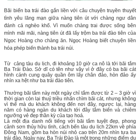
Bãi biển ba trái đào gắn liền với câu chuyện truyền thuyết
tình yêu lãng mạn giữa nàng tiên út với chàng ngư dân
đánh cá nghèo khổ. Vì muốn chàng trai được sống bên
mình mãi mãi, nàng tiên út đã lấy trộm ba trái đào tiên của
Ngọc Hoàng cho chàng ăn. Ngọc Hoàng biết chuyện liền
hóa phép biến thành ba trái núi.
Từ cảng tàu du lịch, đi khoảng 10 giờ ca nô là tới bãi tắm
Ba Trái Đào. Sở dĩ có tên như vậy vì ở đây có ba bãi cát
hình cánh cung quây quần ôm lấy chân đảo, hòn đảo ấy
nhìn xa hệt như ba trái đào tiên.
Thường bãi tắm này một ngày chỉ tắm được từ 2 – 3 giờ vì
thời gian còn lại thuỷ triều nhấn chìm bãi cát, nhưng không
vì thế mà du khách không đến nơi đây, ngược lại, hàng
năm có hàng ngàn du khách tới đây tắm biển và chiêm
ngưỡng vẻ đẹp thần kỳ của tạo hoá.
Là một địa danh nổi tiếng với bãi tắm tuyệt đẹp, phong
cảnh sơn thủy hữu tình, cách bến tàu du lịch 22km về phía
Đông Nam, gồm ba hòn núi nhỏ cao trên 20m nhìn tựa ba
trái đào. Ngày nay, Ba Trái Đào là một trong những điểm du