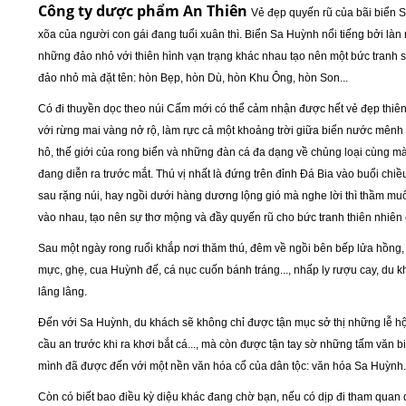
Công ty dược phẩm An Thiên
Vẻ đẹp quyến rũ của bãi biển Sa
xõa của người con gái đang tuổi xuân thì. Biển Sa Huỳnh nổi tiếng bởi làn
những đảo nhỏ với thiên hình vạn trạng khác nhau tạo nên một bức tranh 
đảo nhỏ mà đặt tên: hòn Bẹp, hòn Dù, hòn Khu Ông, hòn Son...
Có đi thuyền dọc theo núi Cấm mới có thể cảm nhận được hết vẻ đẹp thiên 
với rừng mai vàng nở rộ, làm rực cả một khoảng trời giữa biển nước mên
hô, thế giới của rong biển và những đàn cá đa dạng về chủng loại cùng m
đang diễn ra trước mắt. Thú vị nhất là đứng trên đỉnh Đá Bia vào buổi chi
sau rặng núi, hay ngồi dưới hàng dương lộng gió mà nghe lời thì thầm muôn 
vào nhau, tạo nên sự thơ mộng và đầy quyến rũ cho bức tranh thiên nhiên
Sau một ngày rong ruổi khắp nơi thăm thú, đêm về ngồi bên bếp lửa hồng,
mực, ghẹ, cua Huỳnh đế, cá nục cuốn bánh tráng..., nhấp ly rượu cay, du 
lâng lâng.
Đến với Sa Huỳnh, du khách sẽ không chỉ được tận mục sở thị những lễ hội 
cầu an trước khi ra khơi bắt cá..., mà còn được tận tay sờ những tấm văn
mình đã được đến với một nền văn hóa cổ của dân tộc: văn hóa Sa Huỳnh.
Còn có biết bao điều kỳ diệu khác đang chờ bạn, nếu có dịp đi tham quan 