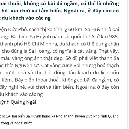
oai thoải, không có bãi đá ngầm, có thể là những
hè, vui chơi và tắm biển. Ngoài ra, ở đây còn có
 du khách vào các ng
 Đức Phổ, cách thị xã tỉnh lỵ 60 km. Sa Huỳnh là bãi
rung. Bãi biển Sa Huỳnh nằm sát quốc lộ 1A, ở km 985,
 thành phố Hồ Chí Minh ra, du khách có thể dừng chân
 cho đúng là Sa Hoàng, có nghĩa là cát vàng. Thật vậy,
màu vàng óng ánh thật đẹp. Sở dĩ, phải viết thành Sa
g thời Nguyễn sơ. Cát vàng cùng với những hoá thạch
c nước nhà và thu hút đông đảo khách du lịch bốn
 liềm. Đáy biển thoai thoải, không có bãi đá ngầm, có
ây nghỉ hè, vui chơi và tắm biển. Ngoài ra, ở đây còn
du khách vào các ng
 lộ 1A, bãi biển Sa Huỳnh thuộc xã Phổ Thạnh, huyện Đức Phổ, tỉnh Quảng
 trong và ngoài nước.