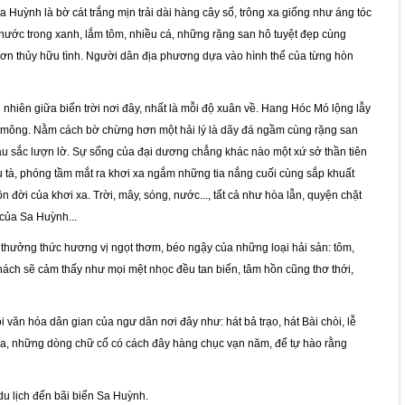
 Huỳnh là bờ cát trắng mịn trải dài hàng cây số, trông xa giống như áng tóc
 nước trong xanh, lắm tôm, nhiều cá, những rặng san hô tuyệt đẹp cùng
sơn thủy hữu tình. Người dân địa phương dựa vào hình thể của từng hòn
nhiên giữa biển trời nơi đây, nhất là mỗi độ xuân về. Hang Hóc Mó lộng lẫy
h mông. Nằm cách bờ chừng hơn một hải lý là dãy đá ngầm cùng rặng san
àu sắc lượn lờ. Sự sống của đại dương chẳng khác nào một xứ sở thần tiên
ều tà, phóng tầm mắt ra khơi xa ngắm những tia nắng cuối cùng sắp khuất
đời của khơi xa. Trời, mây, sóng, nước..., tất cả như hòa lẫn, quyện chặt
 của Sa Huỳnh...
 thưởng thức hương vị ngọt thơm, béo ngậy của những loại hải sản: tôm,
khách sẽ cảm thấy như mọi mệt nhọc đều tan biến, tâm hồn cũng thơ thới,
văn hóa dân gian của ngư dân nơi đây như: hát bả trạo, hát Bài chòi, lễ
 bia, những dòng chữ cổ có cách đây hàng chục vạn năm, để tự hào rằng
du lịch đến bãi biển Sa Huỳnh.