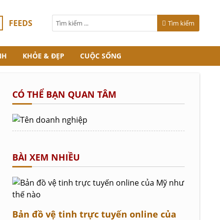
FEEDS
Tìm kiếm
NH
KHỎE & ĐẸP
CUỘC SỐNG
CÓ THỂ BẠN QUAN TÂM
BÀI XEM NHIỀU
Bản đồ vệ tinh trực tuyến online của