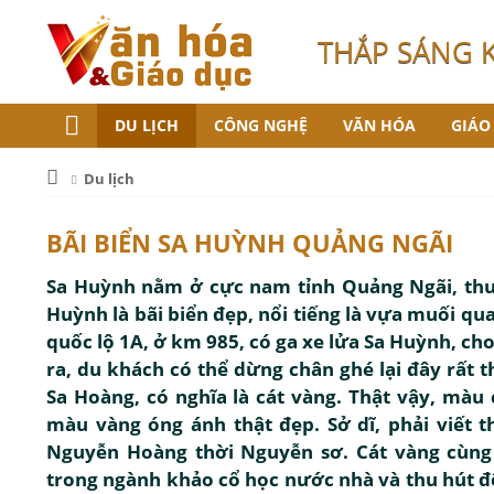
THẮP SÁNG 
DU LỊCH
CÔNG NGHỆ
VĂN HÓA
GIÁO
Du lịch
BÃI BIỂN SA HUỲNH QUẢNG NGÃI
Sa Huỳnh nằm ở cực nam tỉnh Quảng Ngãi, thuộ
Huỳnh là bãi biển đẹp, nổi tiếng là vựa muối qu
quốc lộ 1A, ở km 985, có ga xe lửa Sa Huỳnh, ch
ra, du khách có thể dừng chân ghé lại đây rất t
Sa Hoàng, có nghĩa là cát vàng. Thật vậy, màu
màu vàng óng ánh thật đẹp. Sở dĩ, phải viết 
Nguyễn Hoàng thời Nguyễn sơ. Cát vàng cùng
trong ngành khảo cổ học nước nhà và thu hút đ