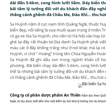
dài đến 5-6km, cong hình lưỡi liềm. Đáy biển th
bãi tắm lý tưởng đối với du khách đến đây nghỉ 
thắng cảnh ghềnh đá Châu Me, Đảo Khỉ… thu hút
Sa Huỳnh nằm ở cực nam tỉnh Quảng Ngãi, thuộc huyện
biển đẹp, nổi tiếng là vựa muối quan trọng ở miền T
có ga xe lửa Sa Huỳnh, cho nên từ Hà Nội vào hay từ
ghé lại đây rất thuận lợi.Địa danh Sa Huỳnh phải viết
màu cát ở đây không trắng như ở nơi khác mà lại có 
Huỳnh, vì chữ “ Hoàng” trùng tên Chúa Nguyễn Hoàn
Sa Huỳnh đã ghi dấu son trong ngành khảo cổ họ
phương. Bãi biển chạy dài đến 5-6km, cong hình lưỡi
thể là những bãi tắm lý tưởng đối với du khách đến đ
có thắng cảnh ghềnh đá Châu Me, Đảo Khỉ… thu hút 
Công ty cổ phần dược phẩm An Thiên
Nằm dọc theo Quốc
Ngãi, từ lâu được biết đến như một điểm du lịch khá lý tưởng cho du khách