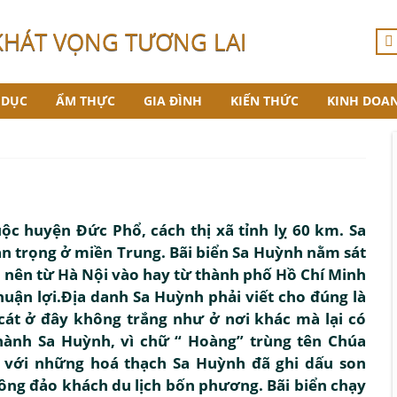
KHÁT VỌNG TƯƠNG LAI
 DỤC
ẨM THỰC
GIA ĐÌNH
KIẾN THỨC
KINH DOA
c huyện Đức Phổ, cách thị xã tỉnh lỵ 60 km. Sa
an trọng ở miền Trung. Bãi biển Sa Huỳnh nằm sát
o nên từ Hà Nội vào hay từ thành phố Hồ Chí Minh
huận lợi.Địa danh Sa Huỳnh phải viết cho đúng là
 cát ở đây không trắng như ở nơi khác mà lại có
thành Sa Huỳnh, vì chữ “ Hoàng” trùng tên Chúa
 với những hoá thạch Sa Huỳnh đã ghi dấu son
ông đảo khách du lịch bốn phương. Bãi biển chạy