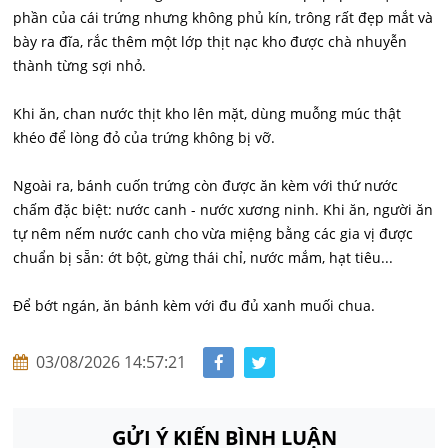
phần của cái trứng nhưng không phủ kín, trông rất đẹp mắt và
bày ra đĩa, rắc thêm một lớp thịt nạc kho được chà nhuyễn
thành từng sợi nhỏ.
Khi ăn, chan nước thịt kho lên mặt, dùng muỗng múc thật
khéo để lòng đỏ của trứng không bị vỡ.
Ngoài ra, bánh cuốn trứng còn được ăn kèm với thứ nước
chấm đặc biệt: nước canh - nước xương ninh. Khi ăn, người ăn
tự nêm nếm nước canh cho vừa miệng bằng các gia vị được
chuẩn bị sẵn: ớt bột, gừng thái chỉ, nước mắm, hạt tiêu...
Để bớt ngán, ăn bánh kèm với đu đủ xanh muối chua.
03/08/2026 14:57:21
GỬI Ý KIẾN BÌNH LUẬN