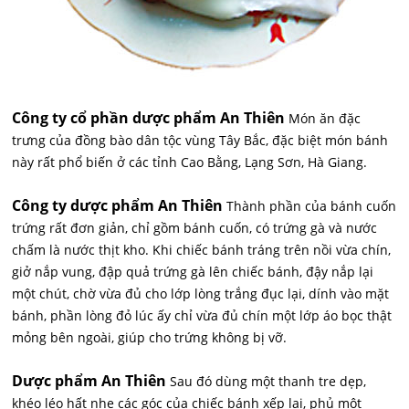
Công ty cổ phần dược phẩm An Thiên
Món ăn đặc
trưng của đồng bào dân tộc vùng Tây Bắc, đặc biệt món bánh
này rất phổ biến ở các tỉnh Cao Bằng, Lạng Sơn, Hà Giang.
Công ty dược phẩm An Thiên
Thành phần của bánh cuốn
trứng rất đơn giản, chỉ gồm bánh cuốn, có trứng gà và nước
chấm là nước thịt kho. Khi chiếc bánh tráng trên nồi vừa chín,
giở nắp vung, đập quả trứng gà lên chiếc bánh, đậy nắp lại
một chút, chờ vừa đủ cho lớp lòng trắng đục lại, dính vào mặt
bánh, phần lòng đỏ lúc ấy chỉ vừa đủ chín một lớp áo bọc thật
mỏng bên ngoài, giúp cho trứng không bị vỡ.
Dược phẩm An Thiên
Sau đó dùng một thanh tre dẹp,
khéo léo hất nhẹ các góc của chiếc bánh xếp lại, phủ một