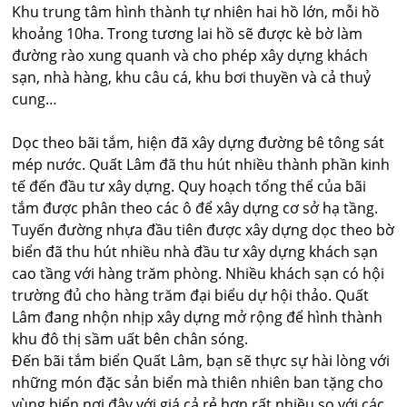
Khu trung tâm hình thành tự nhiên hai hồ lớn, mỗi hồ
khoảng 10ha. Trong tương lai hồ sẽ được kè bờ làm
đường rào xung quanh và cho phép xây dựng khách
sạn, nhà hàng, khu câu cá, khu bơi thuyền và cả thuỷ
cung…
Dọc theo bãi tắm, hiện đã xây dựng đường bê tông sát
mép nước. Quất Lâm đã thu hút nhiều thành phần kinh
tế đến đầu tư xây dựng. Quy hoạch tổng thể của bãi
tắm được phân theo các ô để xây dựng cơ sở hạ tầng.
Tuyến đường nhựa đầu tiên được xây dựng dọc theo bờ
biển đã thu hút nhiều nhà đầu tư xây dựng khách sạn
cao tầng với hàng trăm phòng. Nhiều khách sạn có hội
trường đủ cho hàng trăm đại biểu dự hội thảo. Quất
Lâm đang nhộn nhịp xây dựng mở rộng để hình thành
khu đô thị sầm uất bên chân sóng.
Đến bãi tắm biển Quất Lâm, bạn sẽ thực sự hài lòng với
những món đặc sản biển mà thiên nhiên ban tặng cho
vùng biển nơi đây với giá cả rẻ hơn rất nhiều so với các