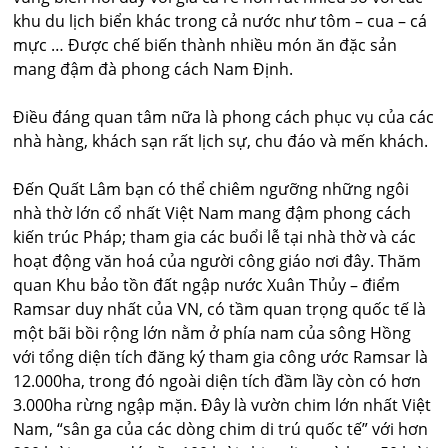
khu du lịch biển khác trong cả nước như tôm – cua – cá
mực … Được chế biến thành nhiều món ăn đặc sản
mang đậm đà phong cách Nam Định.
Điều đáng quan tâm nữa là phong cách phục vụ của các
nhà hàng, khách sạn rất lịch sự, chu đáo và mến khách.
Đến Quất Lâm bạn có thể chiêm ngưỡng những ngôi
nhà thờ lớn cổ nhất Việt Nam mang đậm phong cách
kiến trúc Pháp; tham gia các buổi lễ tại nhà thờ và các
hoạt động văn hoá của người công giáo nơi đây. Thăm
quan Khu bảo tồn đất ngập nước Xuân Thủy – điểm
Ramsar duy nhất của VN, có tầm quan trọng quốc tế là
một bãi bồi rộng lớn nằm ở phía nam của sông Hồng
với tổng diện tích đăng ký tham gia công ước Ramsar là
12.000ha, trong đó ngoài diện tích đầm lầy còn có hơn
3.000ha rừng ngập mặn. Đây là vườn chim lớn nhất Việt
Nam, “sân ga của các dòng chim di trú quốc tế” với hơn