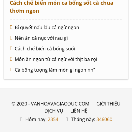
Cách chế biến món ca bống sốt cà chua
thơm ngon
Bí quyết nấu lẩu cá ngừ ngon
Nên ăn cá nục với rau gì
Cách chế biến cá bống suối
Món ăn ngon từ cá ngừ với thịt ba rọi
Cá bống tượng làm món gì ngon nhĩ
© 2020 - VANHOAVAGIAODUC.COM
GIỚI THIỆU
DỊCH VỤ
LIÊN HỆ
Hôm nay:
2354
Tháng này:
346060