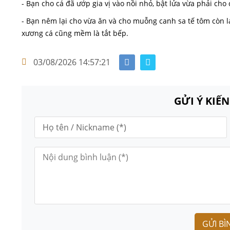
- Bạn cho cá đã ướp gia vị vào nồi nhỏ, bật lửa vừa phải cho c
- Bạn nêm lại cho vừa ăn và cho muỗng canh sa tế tôm còn lạ
xương cá cũng mềm là tắt bếp.
03/08/2026 14:57:21
GỬI Ý KIẾ
GỬI BÌ