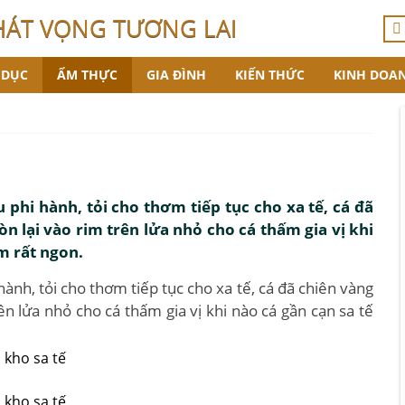
HÁT VỌNG TƯƠNG LAI
 DỤC
ẨM THỰC
GIA ĐÌNH
KIẾN THỨC
KINH DOA
 phi hành, tỏi cho thơm tiếp tục cho xa tế, cá đã
n lại vào rim trên lửa nhỏ cho cá thấm gia vị khi
m rất ngon.
ành, tỏi cho thơm tiếp tục cho xa tế, cá đã chiên vàng
ên lửa nhỏ cho cá thấm gia vị khi nào cá gần cạn sa tế