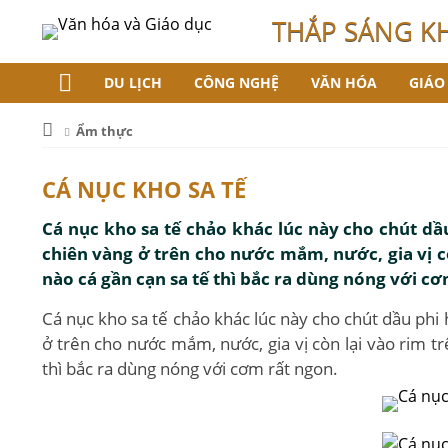
THẮP SÁNG K
DU LỊCH
CÔNG NGHỆ
VĂN HÓA
GIÁO
Ẩm thực
CÁ NỤC KHO SA TẾ
Cá nục kho sa tế chảo khác lúc này cho chút dầu
chiên vàng ở trên cho nước mắm, nước, gia vị cò
nào cá gần cạn sa tế thì bắc ra dùng nóng với cơ
Cá nục kho sa tế chảo khác lúc này cho chút dầu phi h
ở trên cho nước mắm, nước, gia vị còn lại vào rim tr
thì bắc ra dùng nóng với cơm rất ngon.