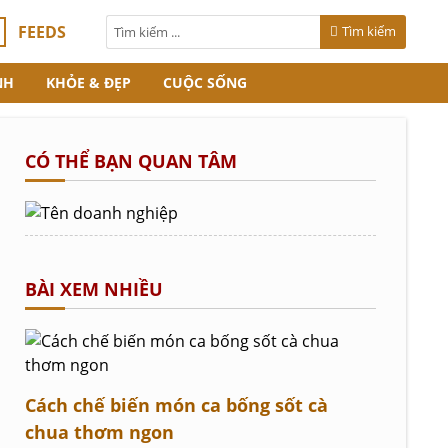
FEEDS
Tìm kiếm
NH
KHỎE & ĐẸP
CUỘC SỐNG
CÓ THỂ BẠN QUAN TÂM
BÀI XEM NHIỀU
Cách chế biến món ca bống sốt cà
chua thơm ngon