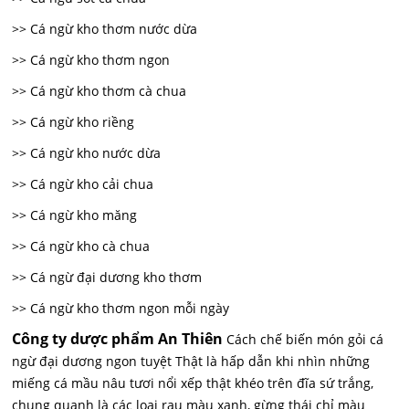
>> Cá ngừ kho thơm nước dừa
>> Cá ngừ kho thơm ngon
>> Cá ngừ kho thơm cà chua
>> Cá ngừ kho riềng
>> Cá ngừ kho nước dừa
>> Cá ngừ kho cải chua
>> Cá ngừ kho măng
>> Cá ngừ kho cà chua
>> Cá ngừ đại dương kho thơm
>> Cá ngừ kho thơm ngon mỗi ngày
Công ty dược phẩm An Thiên
Cách chế biến món gỏi cá
ngừ đại dương ngon tuyệt Thật là hấp dẫn khi nhìn những
miếng cá mầu nâu tươi nổi xếp thật khéo trên đĩa sứ trắng,
chung quanh là các loại rau màu xanh, gừng thái chỉ màu