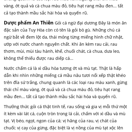
vàng, ớt quả và cà chua màu đỏ, tiêu hạt rang mầu đen... tất
cả tạo thành mầu sắc hài hòa và quyến rũ.
Dược phẩm An Thiên
Gỏi cá ngừ đại dương Đây là món ăn
đặc sản của Tuy Hòa còn có tên là gỏi bò gù. Những chú cá
ngừ bắt về đem lột da, thái mỏng từng miếng hình chữ nhật,
ướp với nước chanh nguyên chất. Khi ăn kèm rau cải, rau
thơm, mùi, mùi tàu hành, khế, chuối chát, cà chua, dưa leo,
không thể thiếu được rau diếp cá...
Nước chấm cá là xì dầu hòa tương ớt và mù tạt. Thật là hấp
dẫn khi nhìn những miếng cá mầu nâu tươi nổi xếp thật khéo
trên đĩa sứ trắng, chung quanh là các loại rau màu xanh, gừng
thái chỉ màu vàng, ớt quả và cà chua màu đỏ, tiêu hạt rang
mầu đen... tất cả tạo thành mầu sắc hài hòa và quyến rũ.
Thưởng thức gỏi cá thật tinh tế, rau sống và gia vị mỗi thứ một
ít kèm vài lát cá, cuộn tròn trong lá cải, chấm với xì dầu và mù
tạt. Vị béo, ngọt, ngon của cá; vị hăng của rau, vị chát của
chuối; vị cay của gừng, đặc biệt là vị nồng của mù tạt xộc lên