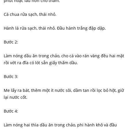
phút hoặc lâu hơn cho thấm.
Cà chua rửa sạch, thái nhỏ.
Hành lá rửa sạch, thái nhỏ. Đầu hành trắng đập dập.
Bước 2:
Làm nóng dầu ăn trong chảo, cho cá vào rán vàng đều hai mặt
rồi vớt ra đĩa có lót sẵn giấy thấm dầu.
Bước 3:
Me lấy ra bát, thêm một ít nước sôi, dầm tan rồi lọc bỏ hột, giữ
lại nước cốt.
Bước 4:
Làm nóng hai thìa dầu ăn trong chảo, phi hành khô và đầu