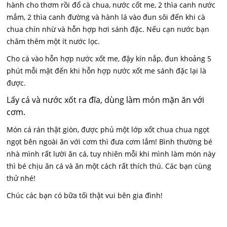
hành cho thơm rồi đổ cà chua, nước cốt me, 2 thìa canh nước
mắm, 2 thìa canh đường và hành lá vào đun sôi đến khi cà
chua chín nhừ và hỗn hợp hơi sánh đặc. Nếu cạn nước bạn
châm thêm một ít nước lọc.
Cho cá vào hỗn hợp nước xốt me, đậy kín nắp, đun khoảng 5
phút mỗi mặt đến khi hỗn hợp nước xốt me sánh đặc lại là
được.
Lấy cá và nước xốt ra đĩa, dùng làm món mặn ăn với
cơm.
Món cá rán thật giòn, được phủ một lớp xốt chua chua ngọt
ngọt bên ngoài ăn với cơm thì đưa cơm lắm! Bình thường bé
nhà mình rất lười ăn cá, tuy nhiên mỗi khi mình làm món này
thì bé chịu ăn cá và ăn một cách rất thích thú. Các bạn cùng
thử nhé!
Chúc các bạn có bữa tối thật vui bên gia đình!