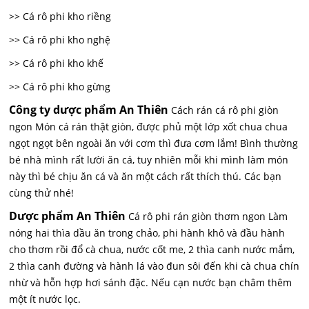
>> Cá rô phi kho riềng
>> Cá rô phi kho nghệ
>> Cá rô phi kho khế
>> Cá rô phi kho gừng
Công ty dược phẩm An Thiên
Cách rán cá rô phi giòn
ngon Món cá rán thật giòn, được phủ một lớp xốt chua chua
ngọt ngọt bên ngoài ăn với cơm thì đưa cơm lắm! Bình thường
bé nhà mình rất lười ăn cá, tuy nhiên mỗi khi mình làm món
này thì bé chịu ăn cá và ăn một cách rất thích thú. Các bạn
cùng thử nhé!
Dược phẩm An Thiên
Cá rô phi rán giòn thơm ngon Làm
nóng hai thìa dầu ăn trong chảo, phi hành khô và đầu hành
cho thơm rồi đổ cà chua, nước cốt me, 2 thìa canh nước mắm,
2 thìa canh đường và hành lá vào đun sôi đến khi cà chua chín
nhừ và hỗn hợp hơi sánh đặc. Nếu cạn nước bạn châm thêm
một ít nước lọc.