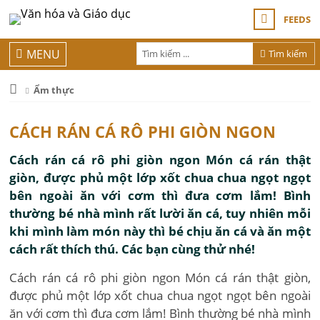
FEEDS
MENU
Tìm kiếm
Ẩm thực
CÁCH RÁN CÁ RÔ PHI GIÒN NGON
Cách rán cá rô phi giòn ngon Món cá rán thật
giòn, được phủ một lớp xốt chua chua ngọt ngọt
bên ngoài ăn với cơm thì đưa cơm lắm! Bình
thường bé nhà mình rất lười ăn cá, tuy nhiên mỗi
khi mình làm món này thì bé chịu ăn cá và ăn một
cách rất thích thú. Các bạn cùng thử nhé!
Cách rán cá rô phi giòn ngon Món cá rán thật giòn,
được phủ một lớp xốt chua chua ngọt ngọt bên ngoài
ăn với cơm thì đưa cơm lắm! Bình thường bé nhà mình