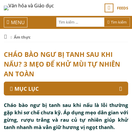
FEEDS
MENU
Tìm kiếm
Ẩm thực
CHÁO BÀO NGƯ BỊ TANH SAU KHI
NẤU? 3 MẸO ĐỂ KHỬ MÙI TỰ NHIÊN
AN TOÀN
MỤC LỤC
Cháo bào ngư bị tanh sau khi nấu là lỗi thường
gặp khi sơ chế chưa kỹ. Áp dụng mẹo dân gian với
gừng, rượu trắng và rau củ tự nhiên giúp khử
tanh nhanh mà vẫn giữ hương vị ngọt thanh.