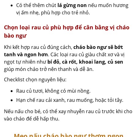
Có thể thêm chút
lá gừng non
nếu muốn hương
vị ấm nhẹ, phù hợp cho trẻ nhỏ.
Chọn loại rau củ phù hợp để cân bằng vị cháo
bào ngư
Khi kết hợp rau củ đúng cách,
cháo bào ngư sẽ bớt
tanh và ngon hơn
. Các loại rau củ giàu chất xơ và vị
ngọt tự nhiên như
bí đỏ, cà rốt, khoai lang, củ sen
giúp món cháo trở nên thanh và dễ ăn.
Checklist chọn nguyên liệu:
Rau củ tươi, không có mùi nồng.
Hạn chế rau cải xanh, rau muống, hoặc tỏi tây.
Nếu nấu cho bé, có thể xay nhuyễn rau củ trước khi cho
vào cháo để dễ hấp thu.
Mẹo nấu cháo bào ngư thơm ngon