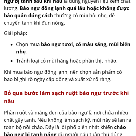
ngư bị tanh sau khi nấu
là dùng nguyên liệu kém chất
lượng.
Bào ngư đông lạnh quá lâu hoặc không được
bảo quản đúng cách
thường có mùi hôi nhẹ, dễ
chuyển tanh khi đun nóng.
Giải pháp:
Chọn mua
bào ngư tươi, có màu sáng, mùi biển
nhẹ
.
Tránh loại có mùi hăng hoặc phần thịt nhão.
Khi mua bào ngư đông lạnh, nên chọn sản phẩm có
bao bì ghi rõ ngày cấp đông và xuất xứ rõ ràng.
Bỏ qua bước làm sạch ruột bào ngư trước khi
nấu
Phần ruột và màng đen của bào ngư là nơi chứa nhiều
chất gây tanh. Nếu không làm sạch kỹ, mùi này sẽ lan ra
toàn bộ nồi cháo. Đây là lỗi phổ biến nhất khiến
cháo
bào ngư bị tanh nặng
dù người nấu tuân thủ đúng