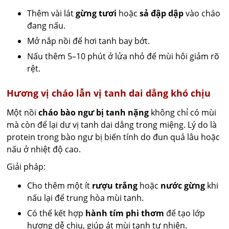
Thêm vài lát
gừng tươi
hoặc
sả đập dập
vào cháo
đang nấu.
Mở nắp nồi để hơi tanh bay bớt.
Nấu thêm 5–10 phút ở lửa nhỏ để mùi hôi giảm rõ
rệt.
Hương vị cháo lẫn vị tanh dai dẳng khó chịu
Một nồi
cháo bào ngư bị tanh nặng
không chỉ có mùi
mà còn để lại dư vị tanh dai dẳng trong miệng. Lý do là
protein trong bào ngư bị biến tính do đun quá lâu hoặc
nấu ở nhiệt độ cao.
Giải pháp:
Cho thêm một ít
rượu trắng
hoặc
nước gừng
khi
nấu lại để trung hòa mùi tanh.
Có thể kết hợp
hành tím phi thơm
để tạo lớp
hương dễ chịu, giúp át mùi tanh tự nhiên.