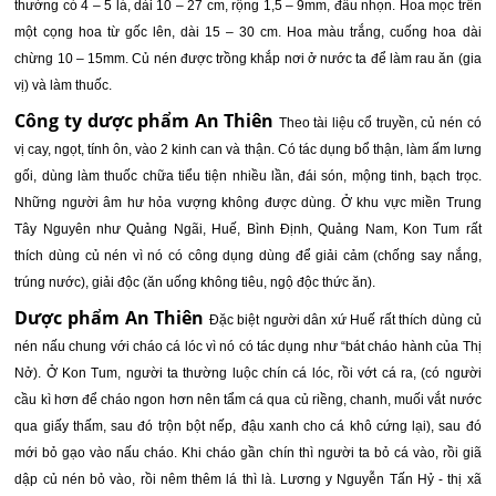
thường có 4 – 5 lá, dài 10 – 27 cm, rộng 1,5 – 9mm, đầu nhọn. Hoa mọc trên
một cọng hoa từ gốc lên, dài 15 – 30 cm. Hoa màu trắng, cuống hoa dài
chừng 10 – 15mm. Củ nén được trồng khắp nơi ở nước ta để làm rau ăn (gia
vị) và làm thuốc.
Công ty dược phẩm An Thiên
Theo tài liệu cổ truyền, củ nén có
vị cay, ngọt, tính ôn, vào 2 kinh can và thận. Có tác dụng bổ thận, làm ấm lưng
gối, dùng làm thuốc chữa tiểu tiện nhiều lần, đái són, mộng tinh, bạch trọc.
Những người âm hư hỏa vượng không được dùng. Ở khu vực miền Trung
Tây Nguyên như Quảng Ngãi, Huế, Bình Định, Quảng Nam, Kon Tum rất
thích dùng củ nén vì nó có công dụng dùng để giải cảm (chống say nắng,
trúng nước), giải độc (ăn uống không tiêu, ngộ độc thức ăn).
Dược phẩm An Thiên
Đặc biệt người dân xứ Huế rất thích dùng củ
nén nấu chung với cháo cá lóc vì nó có tác dụng như “bát cháo hành của Thị
Nở). Ở Kon Tum, người ta thường luộc chín cá lóc, rồi vớt cá ra, (có người
cầu kì hơn để cháo ngon hơn nên tẩm cá qua củ riềng, chanh, muối vắt nước
qua giấy thấm, sau đó trộn bột nếp, đậu xanh cho cá khô cứng lại), sau đó
mới bỏ gạo vào nấu cháo. Khi cháo gần chín thì người ta bỏ cá vào, rồi giã
dập củ nén bỏ vào, rồi nêm thêm lá thì là. Lương y Nguyễn Tấn Hỷ - thị xã