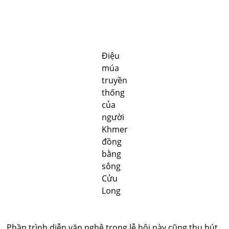
Điệu
múa
truyền
thống
của
người
Khmer
đồng
bằng
sông
Cửu
Long
Phần trình diễn văn nghệ trong lễ hội này cũng thu hút