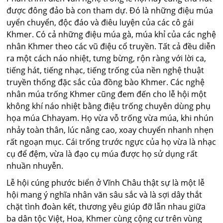
được đông đảo bà con tham dự. Đó là những điệu múa
uyển chuyển, độc đáo và điêu luyện của các cô gái
Khmer. Có cả những điệu múa gà, múa khỉ của các nghệ
nhân Khmer theo các vũ điệu cổ truyền. Tất cả đều diễn
ra một cách náo nhiệt, tưng bừng, rộn ràng với lời ca,
tiếng hát, tiếng nhạc, tiếng trống của nền nghệ thuật
truyền thống đặc sắc của đồng bào Khmer. Các nghệ
nhân múa trống Khmer cũng đem đến cho lễ hội một
không khí náo nhiệt bằng điệu trống chuyên dùng phụ
họa múa Chhayam. Họ vừa vỗ trống vừa múa, khi nhún
nhảy toàn thân, lúc nâng cao, xoay chuyển nhanh nhẹn
rất ngoạn mục. Cái trống trước ngực của họ vừa là nhạc
cụ để đệm, vừa là đạo cụ múa được họ sử dụng rất
nhuần nhuyễn.
Lễ hội cúng phước biển ở Vĩnh Châu thật sự là một lễ
hội mang ý nghĩa nhân văn sâu sắc và là sợi dây thắt
chặt tình đoàn kết, thương yêu giúp đỡ lẫn nhau giữa
ba dân tộc Việt, Hoa, Khmer cùng cộng cư trên vùng