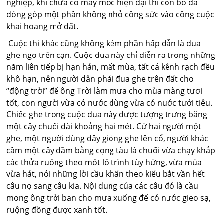
nghiệp, khi chưa có máy móc hiện đại thì con bò đã
đóng góp một phần không nhỏ công sức vào công cuộc
khai hoang mở đất.
Cuộc thi khác cũng không kém phần hấp dẫn là đua
ghe ngo trên cạn. Cuộc đua này chỉ diễn ra trong những
năm liên tiếp bị hạn hán, mất mùa, tất cả kênh rạch đều
khô hạn, nên người dân phải đua ghe trên đất cho
“động trời” để ông Trời làm mưa cho mùa màng tươi
tốt, con người vừa có nước dùng vừa có nước tưới tiêu.
Chiếc ghe trong cuộc đua này được tượng trưng bằng
một cây chuối dài khoảng hai mét. Cứ hai người một
ghe, một người dùng dây gióng ghe lên cổ, người khác
cầm một cây dầm bằng cọng tàu lá chuối vừa chạy khắp
các thửa ruộng theo một lộ trình tùy hứng, vừa múa
vừa hát, nói những lời cầu khẩn theo kiểu bắt vần hết
câu nọ sang câu kia. Nội dung của các câu đó là cầu
mong ông trời ban cho mưa xuống để có nước gieo sạ,
ruộng đồng được xanh tốt.