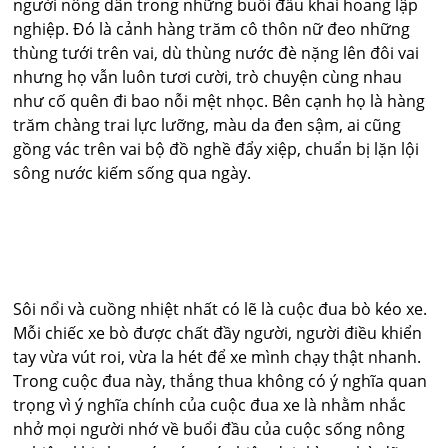
người nông dân trong những buổi đầu khai hoang lập
nghiệp. Đó là cảnh hàng trăm cô thôn nữ đeo những
thùng tưới trên vai, dù thùng nước đè nặng lên đôi vai
nhưng họ vẫn luôn tươi cười, trò chuyện cùng nhau
như cố quên đi bao nỗi mệt nhọc. Bên cạnh họ là hàng
trăm chàng trai lực lưỡng, màu da đen sậm, ai cũng
gồng vác trên vai bộ đồ nghề đẩy xiệp, chuẩn bị lặn lội
sông nước kiếm sống qua ngày.
Sôi nổi và cuồng nhiệt nhất có lẽ là cuộc đua bò kéo xe.
Mỗi chiếc xe bò được chất đầy người, người điều khiển
tay vừa vút roi, vừa la hét để xe mình chạy thật nhanh.
Trong cuộc đua này, thắng thua không có ý nghĩa quan
trọng vì ý nghĩa chính của cuộc đua xe là nhằm nhắc
nhở mọi người nhớ về buổi đầu của cuộc sống nông