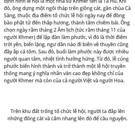
định hình lễ hội là một nhà sư Khmer tên là Tà Hu. Khi
đó, ông dựng một ngôi tháp trên giồng cát, gần chùa Cà
Săng, thuộc địa điểm tổ chức lễ hội ngày nay để đồng
bào phật tử đến thắp hương, thành tâm chiêm bái. Ông
chọn ngày rằm tháng 2 Âm lịch (tức rằm tháng 11 của
người Khmer) để lập đàn làm phước, vì đó là thời điểm
trời yên, biển lặng, ngư dân nào đi biển về thuyền cũng
đầy ắp cá tôm. Sau đó, buổi làm phước này được nhiều
người quan tâm, nhiệt tình hưởng hứng. Từ đó, lễ cúng
phước biển hình thành và trở thành một lễ hội truyền
thống mang ý nghĩa nhân văn cao đẹp không chỉ của
người Khmer mà còn của cả người Việt và người Hoa.
Trên khu đất trống tổ chức lễ hội, người ta đắp lên
những đống cát và cắm nhang lên đó để cầu nguyện.