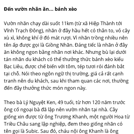
Đến vườn nhãn ăn... bánh xèo
Vườn nhãn chạy dài suốt 11km (từ xã Hiệp Thành tới
Vĩnh Trạch Đông), nhãn ở đây hầu hết có thân to, vỏ cây
xù xì, không khí ở đó mát rượi. Vì nhãn trồng nhiều nên
tên ấp được gọi là Giồng Nhãn. Đáng tiếc là nhãn ở đây
ăn không ngon bằng nhãn nơi khác. Nhưng bù lại dưới
tán nhãn du khách có thể thưởng thức bánh xèo kiểu
Bạc Liêu, được chế biến với tôm, tép tươi rói đánh bắt
tại chỗ. Nói theo ngôn ngữ thị trường, giá cả rất cạnh
tranh nên du khách, sau khi tham quan các nơi, thường
đến đây thưởng thức món ngon này.
Theo bà Lý Nguyệt Ken, 49 tuổi, từ hơn 120 năm trước
ông cố ngoại bà đã lập nên vườn nhãn tại nhà. Cây
giống xin được từ ông Trương Khanh, một người Hoa từ
Triều Châu sang lập nghiệp, đem theo giống nhãn có
tên gọi là Subic. Sau đó, cháu nội ông Khanh là ông