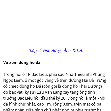
Tháp cổ Vĩnh Hưng - Ảnh: D.T.H.
Và xem đồng hồ đá
Trong nội ô TP Bạc Liêu, phía sau Nhà Thiếu nhi Phùng
Ngọc Liêm, ở một góc vắng vẻ trên đường Hai Bà Trưng
có chiếc đồng hồ Đá (còn gọi là đồng hồ Thái Dương)
do bác vật (kỹ sư) Lưu Văn Lang xây tặng ông tỉnh
trưởng Bạc Liêu hồi đầu thế kỷ 20. Đồng hồ là một khối
đá hình chữ nhật, cao 1m, rộng 0,8m, trên mặt có ba
phần: phần giữa hình chữ nhật nhô ra phía trước; hai