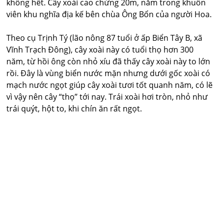
không hết. Cây xoài cao chừng 20m, nằm trong khuôn
viên khu nghĩa địa kế bên chùa Ông Bổn của người Hoa.
Theo cụ Trịnh Tý (lão nông 87 tuổi ở ấp Biển Tây B, xã
Vĩnh Trạch Đông), cây xoài này có tuổi thọ hơn 300
năm, từ hồi ông còn nhỏ xíu đã thấy cây xoài này to lớn
rồi. Đây là vùng biển nước mặn nhưng dưới gốc xoài có
mạch nước ngọt giúp cây xoài tươi tốt quanh năm, có lẽ
vì vậy nên cây “thọ” tới nay. Trái xoài hơi tròn, nhỏ như
trái quýt, hột to, khi chín ăn rất ngọt.