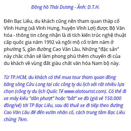
Đồng hồ Thái Dương - Ảnh: D.T.H.
Đến Bạc Liêu, du khách cũng nên tham quan tháp cổ
Vĩnh Hưng (xã Vĩnh Hưng, huyện Vĩnh Lợi) được Bộ Văn
hóa - thông tin công nhận là di tích kiến trúc nghệ thuật
cấp quốc gia năm 1992 và ngôi mộ cổ trăm năm ở
phường 5, gần đường Cao Văn Lầu. Những “đặc sản”
này chắc chắn sẽ làm phong phú thêm chuyến đi của
du khách về vùng đất giàu chất văn hóa Nam bộ này.
Từ TP.HCM, du khách có thể mua tour tham quan đồng
bằng sông Cửu Long tại các công ty du lịch với rất nhiều lựa
chọn (công ty du lịch Quốc Tế www.alotourist.com). Có thể đi
xe máy kiểu “dân phượt” hoặc “bắt” xe đò (giá vé 150.000
đồng/vé) tới TP Bạc Liêu, sau đó thuê xe đi tiếp theo đường
Cao Văn Lầu để đến vườn nhãn cổ, cách trung tâm Bạc Liêu
chừng 7km.