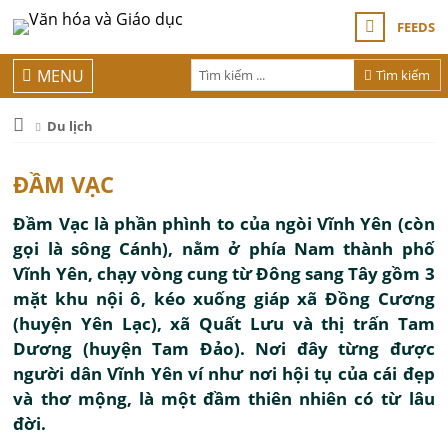
FEEDS
MENU
Tìm kiếm
Du lịch
ĐẦM VẠC
Đầm Vạc là phần phình to của ngòi Vĩnh Yên (còn
gọi là sông Cánh), nằm ở phía Nam thành phố
Vĩnh Yên, chạy vòng cung từ Đông sang Tây gồm 3
mặt khu nội ô, kéo xuống giáp xã Đồng Cương
(huyện Yên Lạc), xã Quất Lưu và thị trấn Tam
Dương (huyện Tam Đảo). Nơi đây từng được
người dân Vĩnh Yên ví như nơi hội tụ của cái đẹp
và thơ mộng, là một đầm thiên nhiên có từ lâu
đời.