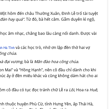
a. Một hôm đến châu Thường Xuân, Đinh Lễ trổ tài tuyệt
 đàn hay quá”
. Từ đó, bà hết câm. Gẫm duyên kì ngộ,
học âm nhạc, chẳng bao lâu càng nổi danh. Được vài
và các học trò, nhớ ơn lập đền thờ hai vợ
ỉnh Hà Tĩnh
ông chúa
.
xà đại vương
, bà là
Mãn đào hoa công chúa
.
Non Mai” và “Hồng Hạnh”, nên cô đầu chỉ dành cho khi
khúc ấy ở đền miếu khác và cũng không dám hát cho ai
xóm cô đầu có tục đọc tránh chữ Lễ ra
Lõi
, Hoa ra
Huê
,
inh thuộc huyện Phù Cừ, tỉnh Hưng Yên, ấp Thái Hà,