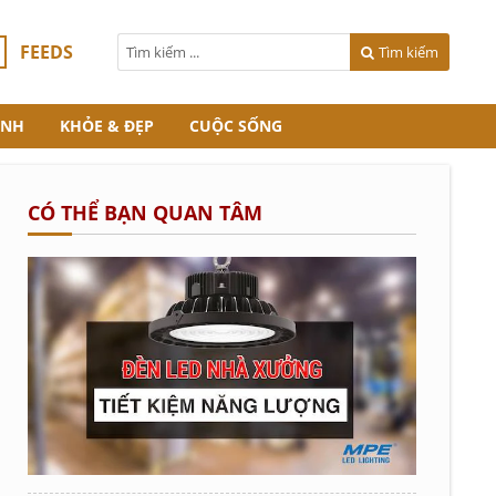
FEEDS
Tìm kiếm
ANH
KHỎE & ĐẸP
CUỘC SỐNG
CÓ THỂ BẠN QUAN TÂM