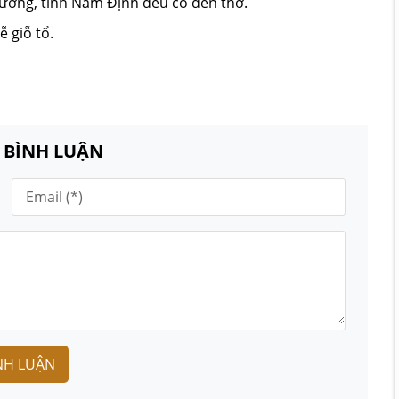
ường, tỉnh Nam Định đều có đền thờ.
 giỗ tổ.
N BÌNH LUẬN
NH LUẬN