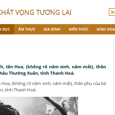
KHÁT VỌNG TƯƠNG LAI
O DỤC
ẨM THỰC
GIA ĐÌNH
KIẾN THỨC
KINH DO
ch, tên Hoa, (không rõ năm sinh, năm mất), thân
 châu Thường Xuân, tỉnh Thanh Hoá.
n Hoa, (không rõ năm sinh, năm mất), thân phụ của bà
n, tỉnh Thanh Hoá.