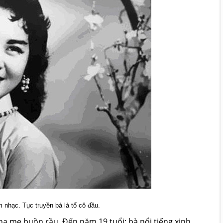
 nhạc. Tục truyền bà là tổ cô đầu.
ha mẹ buồn rầu. Đến năm 19 tuổi; bà nổi tiếng xinh