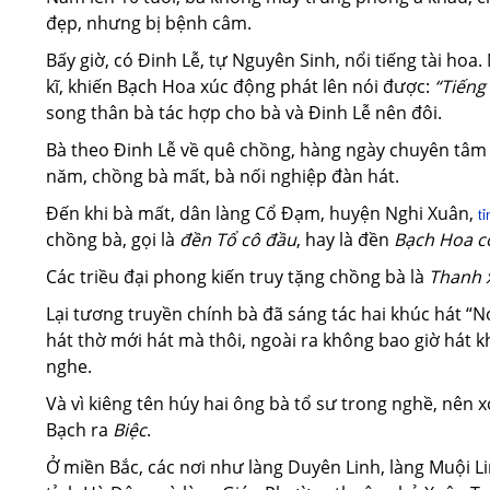
đẹp, nhưng bị bệnh câm.
Bấy giờ, có Đinh Lễ, tự Nguyên Sinh, nổi tiếng tài ho
kĩ, khiến Bạch Hoa xúc động phát lên nói được:
“Tiếng
song thân bà tác hợp cho bà và Đinh Lễ nên đôi.
Bà theo Đinh Lễ về quê chồng, hàng ngày chuyên tâm 
năm, chồng bà mất, bà nối nghiệp đàn hát.
Đến khi bà mất, dân làng Cổ Đạm, huyện Nghi Xuân,
t
chồng bà, gọi là
đền Tổ cô đầu
, hay là đền
Bạch Hoa c
Các triều đại phong kiến truy tặng chồng bà là
Thanh 
Lại tương truyền chính bà đã sáng tác hai khúc hát “
hát thờ mới hát mà thôi, ngoài ra không bao giờ hát 
nghe.
Và vì kiêng tên húy hai ông bà tổ sư trong nghề, nên 
Bạch ra
Biệc
.
Ở miền Bắc, các nơi như làng Duyên Linh, làng Muội L