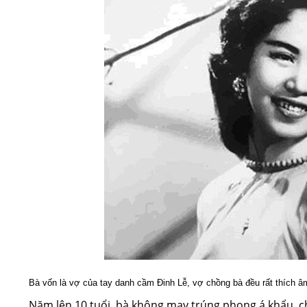
Bà vốn là vợ của tay danh cầm Đinh Lễ, vợ chồng bà đều rất thích âm
Năm lên 10 tuổi, bà không may trúng phong á khẩu, c