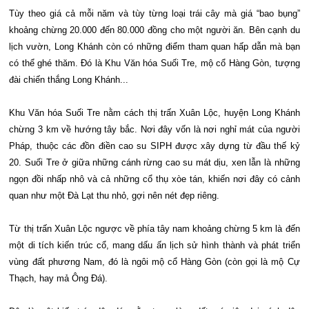
Tùy theo giá cả mỗi năm và tùy từng loại trái cây mà giá “bao bụng”
khoảng chừng 20.000 đến 80.000 đồng cho một người ăn. Bên cạnh du
lịch vườn, Long Khánh còn có những điểm tham quan hấp dẫn mà bạn
có thể ghé thăm. Đó là Khu Văn hóa Suối Tre, mộ cổ Hàng Gòn, tượng
đài chiến thắng Long Khánh...
Khu Văn hóa Suối Tre nằm cách thị trấn Xuân Lộc, huyện Long Khánh
chừng 3 km về hướng tây bắc. Nơi đây vốn là nơi nghỉ mát của người
Pháp, thuộc các đồn điền cao su SIPH được xây dựng từ đầu thế kỷ
20. Suối Tre ở giữa những cánh rừng cao su mát dịu, xen lẫn là những
ngọn đồi nhấp nhô và cả những cổ thụ xòe tán, khiến nơi đây có cảnh
quan như một Đà Lạt thu nhỏ, gợi nên nét đẹp riêng.
Từ thị trấn Xuân Lộc ngược về phía tây nam khoảng chừng 5 km là đến
một di tích kiến trúc cổ, mang dấu ấn lịch sử hình thành và phát triển
vùng đất phương Nam, đó là ngôi mộ cổ Hàng Gòn (còn gọi là mộ Cự
Thạch, hay mả Ông Đá).