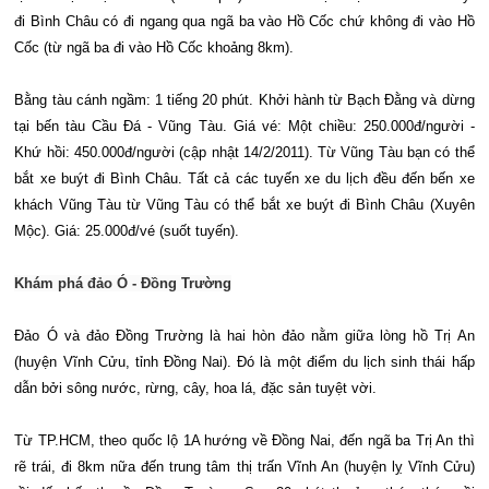
đi Bình Châu có đi ngang qua ngã ba vào Hồ Cốc chứ không đi vào Hồ
Cốc (từ ngã ba đi vào Hồ Cốc khoảng 8km).
Bằng tàu cánh ngầm: 1 tiếng 20 phút. Khởi hành từ Bạch Đằng và dừng
tại bến tàu Cầu Đá - Vũng Tàu. Giá vé: Một chiều: 250.000đ/người -
Khứ hồi: 450.000đ/người (cập nhật 14/2/2011). Từ Vũng Tàu bạn có thể
bắt xe buýt đi Bình Châu. Tất cả các tuyến xe du lịch đều đến bến xe
khách Vũng Tàu từ Vũng Tàu có thể bắt xe buýt đi Bình Châu (Xuyên
Mộc). Giá: 25.000đ/vé (suốt tuyến).
Khám phá đảo Ó - Ðồng Trường
Ðảo Ó và đảo Ðồng Trường là hai hòn đảo nằm giữa lòng hồ Trị An
(huyện Vĩnh Cửu, tỉnh Ðồng Nai). Ðó là một điểm du lịch sinh thái hấp
dẫn bởi sông nước, rừng, cây, hoa lá, đặc sản tuyệt vời.
Từ TP.HCM, theo quốc lộ 1A hướng về Ðồng Nai, đến ngã ba Trị An thì
rẽ trái, đi 8km nữa đến trung tâm thị trấn Vĩnh An (huyện lỵ Vĩnh Cửu)