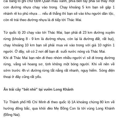
cái bảng to ghi chữ Định Quán mầu xanh, phía bên tay phải sẽ thấy một
con đường nhựa chạy vào trong. Chạy khoảng 5 km bạn sẽ gặp 1
nhánh rẽ ko phủ nhựa ... nếu đi thẳng thì bạn sẽ vào khu người dân tộc,
còn rẽ trái theo đường nhựa là đi tiếp tới Thác Mai.
Từ quốc lộ 20 chạy vào tới Thác Mai, bạn phải đi 23 km đường xuyên
rừng (khoảng 8 - 9 km là đường nhựa, còn lại là đường đất, rất bụi),
chạy khoảng 10 km bạn sẽ phải mua vé vào trong với giá 10 nghìn 1
người. Ở đây, sẽ có 2 nơi để bạn đi: suối nước nóng và Thác Mai.
Khi đi Thác Mai bạn nên đi theo nhóm nhiều người vì sẽ đi trong đường
rừng, vắng vẻ hoang sơ, tịnh không một bóng người. Khi về nên về
sớm trước 4h vì đường rừng tắt nắng rất nhanh, nguy hiểm. Sóng điện
thoại ở đây cũng rất yếu.
Ăn trái cây “bét nhè” tại vườn Long Khánh
Từ Thành phố Hồ Chí Minh đi theo quốc lộ 1A khoảng chừng 80 km về
hướng đông bắc, qua khỏi đèo Mẹ Bồng Con là tới vùng Long Khánh
(Đồng Nai).