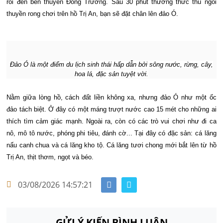
rồi đến bến thuyền Ðồng Trường. Sau 30 phút thưởng thức thú ngồi
thuyền rong chơi trên hồ Trị An, bạn sẽ đặt chân lên đảo Ó.
Đảo Ó là một điểm du lịch sinh thái hấp dẫn bởi sông nước, rừng, cây,
hoa lá, đặc sản tuyệt vời.
Nằm giữa lòng hồ, cách đất liền không xa, nhưng đảo Ó như một ốc
đảo tách biệt. Ở đây có một máng trượt nước cao 15 mét cho những ai
thích tìm cảm giác mạnh. Ngoài ra, còn có các trò vui chơi như đi ca
nô, mô tô nước, phóng phi tiêu, đánh cờ... Tại đây có đặc sản: cá lăng
nấu canh chua và cá lăng kho tộ. Cá lăng tươi chong mới bắt lên từ hồ
Trị An, thịt thơm, ngọt và béo.
03/08/2026 14:57:21
GỬI Ý KIẾN BÌNH LUẬN