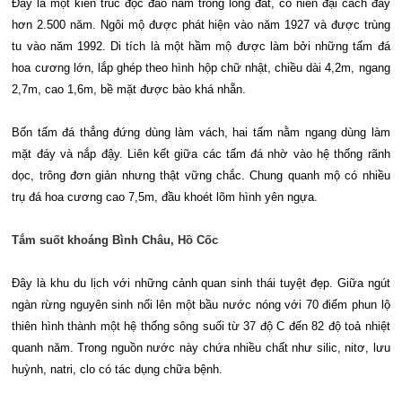
Đây là một kiến trúc độc đáo nằm trong lòng đất, có niên đại cách đây
hơn 2.500 năm. Ngôi mộ được phát hiện vào năm 1927 và được trùng
tu vào năm 1992. Di tích là một hầm mộ được làm bởi những tấm đá
hoa cương lớn, lắp ghép theo hình hộp chữ nhật, chiều dài 4,2m, ngang
2,7m, cao 1,6m, bề mặt được bào khá nhẵn.
Bốn tấm đá thẳng đứng dùng làm vách, hai tấm nằm ngang dùng làm
mặt đáy và nắp đậy. Liên kết giữa các tấm đá nhờ vào hệ thống rãnh
dọc, trông đơn giản nhưng thật vững chắc. Chung quanh mộ có nhiều
trụ đá hoa cương cao 7,5m, đầu khoét lõm hình yên ngựa.
Tắm suốt khoáng Bình Châu, Hồ Cốc
Đây là khu du lịch với những cảnh quan sinh thái tuyệt đẹp. Giữa ngút
ngàn rừng nguyên sinh nổi lên một bầu nước nóng với 70 điểm phun lộ
thiên hình thành một hệ thống sông suối từ 37 độ C đến 82 độ toả nhiệt
quanh năm. Trong nguồn nước này chứa nhiều chất như silic, nitơ, lưu
huỳnh, natri, clo có tác dụng chữa bệnh.