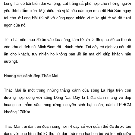
Long Hải có bãi biển dài và rộng, cát trắng rất phù hợp cho những người
yêu thích tắm biển. Một điều thú vị là nếu các bạn mua đồ Hải Sản ngay
tại chợ ở Long Hải thì sẽ vô cùng ngạc nhiên vì mức giá rẻ và độ tươi
ngon của nó.
Tốt nhất nên mua đồ ăn vào lúc sáng, tầm từ 7h -> 9h (sau đó có thể đi
vào khu di tích núi Minh Đạm rồi…đánh chén. Tại đây có dịch vụ nấu đồ
ăn cho khách, tuy nhiên họ không bán đồ ăn mà chỉ giúp khách nấu
nướng).
Hoang sơ cảnh đẹp Thác Mai
Thác Mai là một trong những thắng cảnh của sông La Ngà trên con
đường hợp dòng với sông Đồng Nai. Đây là 1 địa danh mang vẻ đẹp
hoang sơ, nằm sâu trong rừng nguyên sinh bạt ngàn, cách TP.HCM
khoảng 170Km.
Thác Mai trải dài trên đoạn sông hơn 4 cây số với quần thể đá được tạo
dáng với bao hình thù kỳ thú nối dài, trải rộng hai bên bờ và kết nối giữa