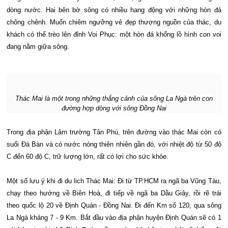
dòng nước. Hai bên bờ sông có nhiều hang động với những hòn đá
chông chênh. Muốn chiêm ngưỡng vẻ đẹp thượng nguồn của thác, du
khách có thể trèo lên đỉnh Voi Phục: một hòn đá khổng lồ hình con voi
đang nằm giữa sông.
Thác Mai là một trong những thắng cảnh của sông La Ngà trên con
đường hợp dòng với sông Đồng Nai
Trong địa phận Lâm trường Tân Phú, trên đường vào thác Mai còn có
suối Đá Bàn và có nước nóng thiên nhiên gần đó, với nhiệt độ từ 50 độ
C đến 60 độ C, trữ lượng lớn, rất có lợi cho sức khỏe.
Một số lưu ý khi đi du lich Thác Mai: Đi từ TP.HCM ra ngã ba Vũng Tàu,
chạy theo hướng về Biên Hoà, đi tiếp về ngã ba Dầu Giây, rồi rẽ trái
theo quốc lộ 20 về Định Quán - Đồng Nai. Đi đến Km số 120, qua sông
La Ngà khảng 7 - 9 Km. Bắt đầu vào địa phận huyện Định Quán sẽ có 1