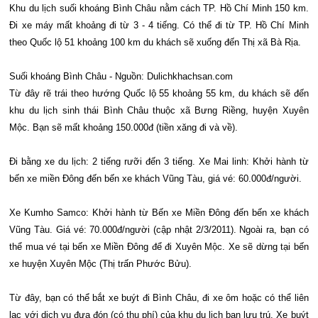
Khu du lịch suối khoáng Bình Châu nằm cách TP. Hồ Chí Minh 150 km.
Đi xe máy mất khoảng đi từ 3 - 4 tiếng. Có thể đi từ TP. Hồ Chí Minh
theo Quốc lộ 51 khoảng 100 km du khách sẽ xuống đến Thị xã Bà Rịa.
Suối khoáng Bình Châu - Nguồn: Dulichkhachsan.com
Từ đây rẽ trái theo hướng Quốc lộ 55 khoảng 55 km, du khách sẽ đến
khu du lịch sinh thái Bình Châu thuộc xã Bưng Riềng, huyện Xuyên
Mộc. Bạn sẽ mất khoảng 150.000đ (tiền xăng đi và về).
Đi bằng xe du lịch: 2 tiếng rưỡi đến 3 tiếng. Xe Mai linh: Khởi hành từ
bến xe miền Đông đến bến xe khách Vũng Tàu, giá vé: 60.000đ/người.
Xe Kumho Samco: Khởi hành từ Bến xe Miền Đông đến bến xe khách
Vũng Tàu. Giá vé: 70.000đ/người (cập nhật 2/3/2011). Ngoài ra, bạn có
thể mua vé tại bến xe Miền Đông để đi Xuyên Mộc. Xe sẽ dừng tại bến
xe huyện Xuyên Mộc (Thị trấn Phước Bửu).
Từ đây, bạn có thể bắt xe buýt đi Bình Châu, đi xe ôm hoặc có thể liên
lạc với dịch vụ đưa đón (có thu phí) của khu du lịch bạn lưu trú. Xe buýt