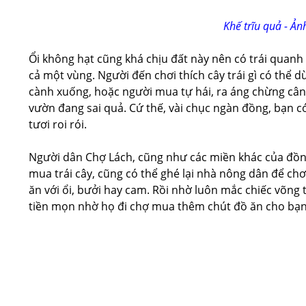
Khế trĩu quả - Ả
Ổi không hạt cũng khá chịu đất này nên có trái quanh
cả một vùng. Người đến chơi thích cây trái gì có thể 
cành xuống, hoặc người mua tự hái, ra áng chừng cân nặn
vườn đang sai quả. Cứ thế, vài chục ngàn đồng, bạn c
tươi roi rói.
Người dân Chợ Lách, cũng như các miền khác của đồng
mua trái cây, cũng có thể ghé lại nhà nông dân để c
ăn với ổi, bưởi hay cam. Rồi nhờ luôn mắc chiếc võng
tiền mọn nhờ họ đi chợ mua thêm chút đồ ăn cho bạn