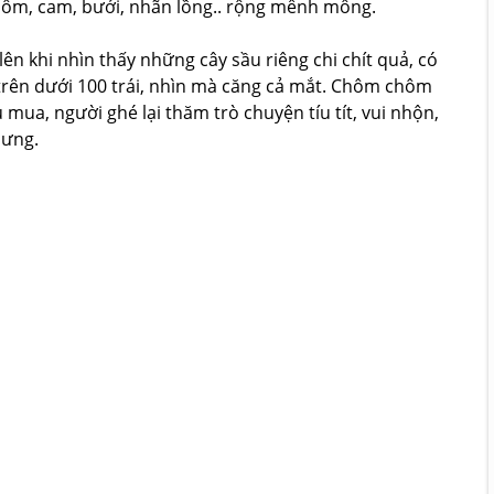
hôm, cam, bưởi, nhãn lồng.. rộng mênh mông.
lên khi nhìn thấy những cây sầu riêng chi chít quả, có
 trên dưới 100 trái, nhìn mà căng cả mắt. Chôm chôm
mua, người ghé lại thăm trò chuyện tíu tít, vui nhộn,
lưng.