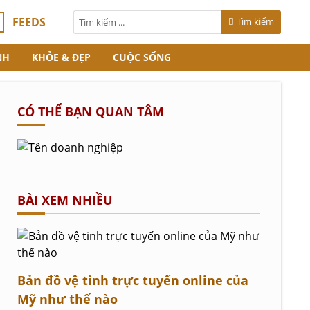
FEEDS
Tìm kiếm
NH
KHỎE & ĐẸP
CUỘC SỐNG
CÓ THỂ BẠN QUAN TÂM
BÀI XEM NHIỀU
Bản đồ vệ tinh trực tuyến online của
Mỹ như thế nào