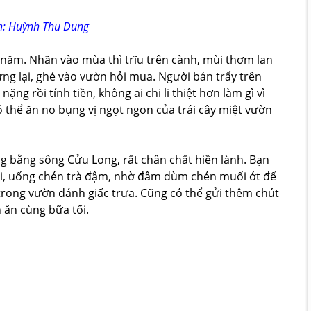
nh: Huỳnh Thu Dung
 năm. Nhãn vào mùa thì trĩu trên cành, mùi thơm lan
dừng lại, ghé vào vườn hỏi mua. Người bán trẩy trên
g rồi tính tiền, không ai chi li thiệt hơn làm gì vì
ó thể ăn no bụng vị ngọt ngon của trái cây miệt vườn
 bằng sông Cửu Long, rất chân chất hiền lành. Bạn
hơi, uống chén trà đậm, nhờ đâm dùm chén muối ớt để
 trong vườn đánh giấc trưa. Cũng có thể gửi thêm chút
 ăn cùng bữa tối.