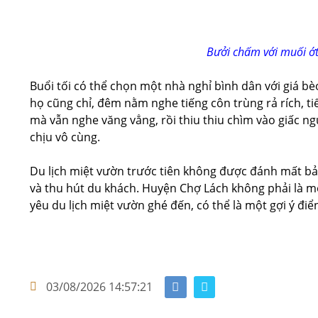
Bưởi chấm với muối ớt
Buổi tối có thể chọn một nhà nghỉ bình dân với giá bè
họ cũng chỉ, đêm nằm nghe tiếng côn trùng rả rích, ti
mà vẫn nghe văng vẳng, rồi thiu thiu chìm vào giấc 
chịu vô cùng.
Du lịch miệt vườn trước tiên không được đánh mất bản 
và thu hút du khách. Huyện Chợ Lách không phải là m
yêu du lịch miệt vườn ghé đến, có thể là một gợi ý điển
03/08/2026 14:57:21