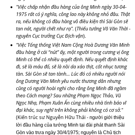
"Việc chấp nhận đầu hàng của ông Minh ngày 30-04-
1975 rất có ý nghĩa, công lao này không nhỏ đâu. Thật
ra, nếu không có đầu hàng vô điều kiện thì Sài Gòn sẽ
tan nát, người chết như rạ".
(
Thiếu tướng Võ Văn Thời -
nguyên Cục trưởng Cục Địch vận
).
"Việc Tổng thống Việt Nam Cộng Hoà Dương Văn Minh
đầu hàng ở cái “nút” ấy, một người trong cương vị ông
Minh có thể có nhiều quyết định. Nếu quyết định khác
đi, sẽ là máu đổ, sẽ là nồi da xáo thịt, cốt nhục tương
tàn. Sài Gòn sẽ tan tành... Lúc đó có nhiều người nói
ông Dương Văn Minh yêu nước thương dân nhưng
cũng có người hoài nghi cho rằng ông Minh đã ngầm
theo Cách mạng? Sau những Phạm Ngọc Thảo, Vũ
Ngọc Nhạ, Phạm Xuân Ẩn cùng nhiều nhà tình báo vĩ
đại khác, suy nghĩ trên không phải không có cơ sở."
(Kiến trúc sư Nguyễn Hữu Thái -
người giới thiệu
lời đầu hàng của tướng Minh tại đài phát thanh Sài
Gòn vào trưa ngày 30/4/1975; nguyên là Chủ tịch