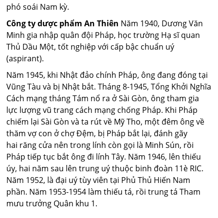
phó soái Nam kỳ.
Công ty dược phẩm An Thiên
Năm 1940, Dương Văn
Minh gia nhập quân đội Pháp, học trường Hạ sĩ quan
Thủ Dầu Một, tốt nghiệp với cấp bậc chuẩn uý
(aspirant).
Năm 1945, khi Nhật đảo chính Pháp, ông đang đóng tại
Vũng Tàu và bị Nhật bắt. Tháng 8-1945, Tổng Khởi Nghĩa
Cách mạng tháng Tám nổ ra ở Sài Gòn, ông tham gia
lực lượng vũ trang cách mạng chống Pháp. Khi Pháp
chiếm lại Sài Gòn và ta rút về Mỹ Tho, một đêm ông về
thăm vợ con ở chợ Đệm, bị Pháp bắt lại, đánh gãy
hai răng cửa nên trong lính còn gọi là Minh Sún, rồi
Pháp tiếp tục bắt ông đi lính Tây. Năm 1946, lên thiếu
úy, hai năm sau lên trung uý thuộc binh đoàn 11è RIC.
Năm 1952, là đại uý tùy viên tại Phủ Thủ Hiến Nam
phần. Năm 1953-1954 làm thiếu tá, rồi trung tá Tham
mưu trưởng Quân khu 1.