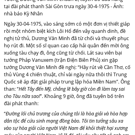
tại đài phát thanh Sài Gòn trưa ngày 30-4-1975 - Ảnh:
nhà báo Kỳ Nhân
Ngày 30-04-1975, vào sáng sớm có một đơn vị thiết giáp
rồi một nhóm biệt kích Lôi Hổ đến vây quanh dinh, đề
nghị tử thủ, Dương Văn Minh đã từ chối và thuyết phục
họ rút đi. Một số sĩ quan cao cấp hải quân đến mời ông
xuống tàu chạy đi, ông cũng từ chối. Lát sau viên bại
tướng Pháp Vanuxem (trận Điện Biên Phủ) xin gặp
tướng Dương Văn Minh đề nghị: “Hãy rút về Cần Thơ, cố
thủ Vùng 4 chiến thuật, chỉ vài ngày nữa thôi thì Trung
Quốc sẽ áp đặt giải pháp trung lập hóa Miền Nam”. Ông
than: “
Hết Tây đến Mỹ, chẳng lẽ bây giờ còn đi làm tay sai
cho Tàu nữa sao!
”. Khoảng 9 giờ, ông đã tuyên bố trên
đài phát thanh:
“
Đường lối chủ trương của chúng tôi là hòa giải và hòa hợp
dân tộc để cứu sinh mạng đồng bào. Tôi tin tưởng sâu xa
vào sự hòa giải của người Việt Nam để khỏi thiệt hại xương