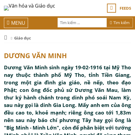
FEEDS
MENU
Tìm kiếm
Giáo dục
DƯƠNG VĂN MINH
Dương Văn Minh sinh ngày 19-02-1916 tại Mỹ Tho
nay thuộc thành phố Mỹ Tho, tỉnh Tiền Giang,
trong một gia đình gia giáo, nề nếp, theo đạo
Phật; con ông đốc phủ sứ Dương Văn Mau, làm
thư ký hành chánh trong dinh phó soái Nam Kỳ,
sau này gọi là dinh Gia Long. Mấy anh em của ông
đều cao to, khoẻ mạnh; riêng ông cao tới 1,83m
nên sau này báo chí phương Tây hay gọi ông là
"Big Minh - Minh Lớn", còn để phân biệt với tướng