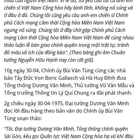
máu của người Việt Nam. Vì lẽ đó, tôi yêu cầu tất cả anh em
chiến sĩ Việt Nam Cộng hòa hãy bình tĩnh, không nổ súng và
ở đâu ở đó. Chúng tôi cũng yêu cầu anh em chiến sĩ Chính
phủ Cách mạng Lâm thời Cộng hòa Miền Nam Việt Nam
ngưng nổ súng. Chúng tôi ở đây chờ gặp Chính phủ Cách
mạng Lâm thời Cộng hòa Miền Nam Việt Nam để cùng nhau
thảo luận lễ bàn giao chính quyền trong một trật tự, tránh
đổ máu vô ích của đồng bào”. (Theo băng ghi âm Chuẩn
tướng Nguyễn Hữu Hạnh nay còn cất giữ).
10g ngày 30-04, Chính ủy Bùi Văn Tùng cùng các nhà
báo Tây Đức Von Boric Gallasch và Hà Huy Đĩnh đưa
Tổng thống Dương Văn Minh, Thủ tướng Vũ Văn Mẫu và
Tổng trưởng Thông tin Lý Quí Chung ra đài phát thanh.
2g chiều ngày 30-04-1975, Đại tướng Dương Văn Minh
đọc lời đầu hàng theo bản văn do Chính ủy Bùi Văn
Tùng soạn thảo:
“Tôi, Đại tướng Dương Văn Minh, Tổng thống chính quyền
Sài Gòn, kêu gọi Quân lực Việt Nam Cộng hòa hạ vũ khí đầu