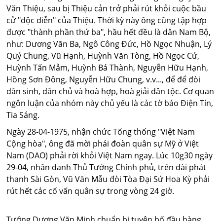
Văn Thiệu, sau bị Thiệu cản trở phải rút khỏi cuộc bầu
cử "độc diễn" của Thiệu. Thời kỳ này ông cũng tập hợp
được "thành phần thứ ba", hầu hết đều là dân Nam Bộ,
như: Dương Văn Ba, Ngô Công Đức, Hồ Ngọc Nhuận, Lý
Quý Chung, Vũ Hạnh, Huỳnh Văn Tòng, Hồ Ngọc Cứ,
Huỳnh Tấn Mẫm, Huỳnh Bá Thành, Nguyễn Hữu Hạnh,
Hồng Sơn Đông, Nguyễn Hữu Chung, v.v..., để để đòi
dân sinh, dân chủ và hoà hợp, hoà giải dân tộc. Cơ quan
ngôn luận của nhóm này chủ yếu là các tờ báo Điện Tín,
Tia Sáng.
Ngày 28-04-1975, nhận chức Tổng thống "Việt Nam
Cộng hòa", ông đã mời phái đoàn quân sự Mỹ ở Việt
Nam (DAO) phải rời khỏi Việt Nam ngay. Lúc 10g30 ngày
29-04, nhân danh Thủ Tướng Chính phủ, trên đài phát
thanh Sài Gòn, Vũ Văn Mẫu đòi Tòa Đại Sứ Hoa Kỳ phải
rút hết các cố vấn quân sự trong vòng 24 giờ.
Tướng Dương Văn Minh chuẩn bị tuyên bố đầu hàng