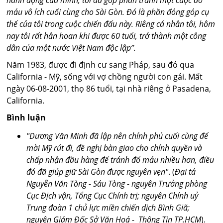
hành động của mình, tôi đã góp phần tránh một cuộc đổ
máu vô ích cuối cùng cho Sài Gòn. Đó là phần đóng góp cụ
thể của tôi trong cuộc chiến đấu này.
Riêng cá nhân tôi, hôm
nay tôi rất hân hoan khi được 60 tuổi, trở thành một công
dân của một nước Việt Nam độc lập
”.
Năm 1983, được đi định cư sang Pháp, sau đó qua
California - Mỹ, sống với vợ chồng người con gái. Mất
ngày 06-08-2001, thọ 86 tuổi, tại nhà riêng ở Pasadena,
California.
Bình luận
"Dương Văn Minh đã lập nên chính phủ cuối cùng để
mời Mỹ rút đi, đề nghị bàn giao cho chính quyền và
chấp nhận đầu hàng để tránh đổ máu nhiều hơn, điều
đó đã giúp giữ Sài Gòn được nguyên vẹn"
. (
Đại tá
Nguyễn Văn Tòng - Sáu Tòng - nguyên Trưởng phòng
Cục Địch vận, Tổng Cục Chính trị; nguyên Chính uỷ
Trung đoàn 1 chủ lực miền chiến dịch Bình Giã;
nguyên Giám Đốc Sở Văn Hoá - Thông Tin TP.HCM
).