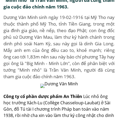
"Minh nhỏ" là Trần Văn Minh, người đã cùng tham
gia cuộc đảo chính năm 1963.
Dương Văn Minh sinh ngày 19-02-1916 tại Mỹ Tho nay
thuộc thành phố Mỹ Tho, tỉnh Tiền Giang, trong một
gia đình gia giáo, nề nếp, theo đạo Phật; con ông đốc
phủ sứ Dương Văn Mau, làm thư ký hành chánh trong
dinh phó soái Nam Kỳ, sau này gọi là dinh Gia Long.
Mấy anh em của ông đều cao to, khoẻ mạnh; riêng
ông cao tới 1,83m nên sau này báo chí phương Tây hay
gọi ông là "Big Minh - Minh Lớn", còn để phân biệt với
tướng "Minh nhỏ" là Trần Văn Minh, người đã cùng
tham gia cuộc đảo chính năm 1963.
Công ty cổ phần dược phẩm An Thiên
Lúc nhỏ ông
học trường Xách-Lu (Collège Chasseloup-Laubat) ở Sài
Gòn, đỗ Tú tài I chương trình Pháp ban toán vào năm
1938, rồi nhờ cha xin vào làm thư ký công nhật cho dinh