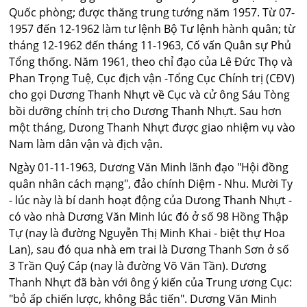
Quốc phòng; được thăng trung tướng năm 1957. Từ 07-
1957 đến 12-1962 làm tư lệnh Bộ Tư lệnh hành quân; từ
tháng 12-1962 đến tháng 11-1963, Cố vấn Quân sự Phủ
Tổng thống. Năm 1961, theo chỉ đạo của Lê Đức Thọ và
Phan Trọng Tuệ, Cục địch vận -Tổng Cục Chính trị (CĐV)
cho gọi Dương Thanh Nhựt về Cục và cử ông Sáu Tòng
bồi dưỡng chính tri ̣cho Dương Thanh Nhựt. Sau hơn
một tháng, Dưong Thanh Nhựt được giao nhiệm vụ vào
Nam làm dân vận và địch vận.
Ngày 01-11-1963, Dương Văn Minh lãnh đạo "Hội đồng
quân nhân cách mạng", đảo chính Diệm - Nhu. Mười Ty
- lúc này là bí danh hoạt động của Dưong Thanh Nhựt -
có vào nhà Dương Văn Minh lúc đó ở số 98 Hồng Thập
Tự (nay là đường Nguyễn Thị Minh Khai - biệt thự Hoa
Lan), sau đó qua nhà em trai là Dương Thanh Sơn ở số
3 Trần Quý Cáp (nay là đường Võ Văn Tần). Dương
Thanh Nhựt đã bàn với ông ý kiến của Trung ương Cục:
"bỏ ấp chiến lược, không Bắc tiến". Dương Văn Minh