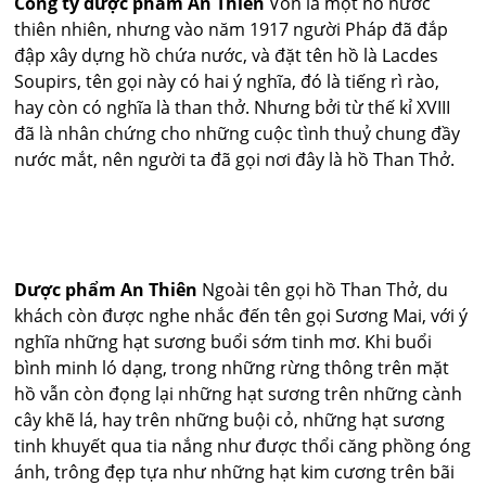
Công ty dược phẩm An Thiên
Vốn là một hồ nước
thiên nhiên, nhưng vào năm 1917 người Pháp đã đắp
đập xây dựng hồ chứa nước, và đặt tên hồ là Lacdes
Soupirs, tên gọi này có hai ý nghĩa, đó là tiếng rì rào,
hay còn có nghĩa là than thở. Nhưng bởi từ thế kỉ XVIII
đã là nhân chứng cho những cuộc tình thuỷ chung đầy
nước mắt, nên người ta đã gọi nơi đây là hồ Than Thở.
Dược phẩm An Thiên
Ngoài tên gọi hồ Than Thở, du
khách còn được nghe nhắc đến tên gọi Sương Mai, với ý
nghĩa những hạt sương buổi sớm tinh mơ. Khi buổi
bình minh ló dạng, trong những rừng thông trên mặt
hồ vẫn còn đọng lại những hạt sương trên những cành
cây khẽ lá, hay trên những buội cỏ, những hạt sương
tinh khuyết qua tia nắng như được thổi căng phồng óng
ánh, trông đẹp tựa như những hạt kim cương trên bãi