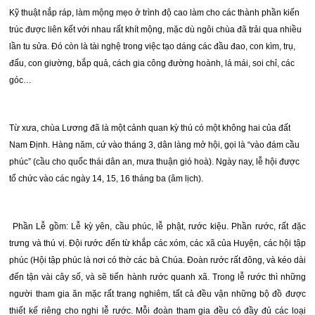
Kỹ thuật nắp ráp, làm mộng mẹo ở trình độ cao làm cho các thành phần kiến
trúc được liên kết với nhau rất khít mộng, mặc dù ngôi chùa đã trải qua nhiều
lần tu sửa. Đó còn là tài nghệ trong việc tạo dáng các đầu đao, con kìm, trụ,
đấu, con giường, bắp quả, cách gia công đường hoành, lá mái, soi chỉ, các
góc…
Từ xưa, chùa Lương đã là một cảnh quan kỳ thú có một không hai của đất
Nam Định. Hàng năm, cứ vào tháng 3, dân làng mở hội, gọi là “vào đám cầu
phúc” (cầu cho quốc thái dân an, mưa thuận gió hoà). Ngày nay, lễ hội được
tổ chức vào các ngày 14, 15, 16 tháng ba (âm lịch).
Phần Lễ gồm: Lễ kỳ yên, cầu phúc, lễ phật, rước kiệu. Phần rước, rất đặc
trưng và thú vị. Đội rước đến từ khắp các xóm, các xã của Huyện, các hội tập
phúc (Hội tập phúc là nơi có thờ các bà Chúa. Đoàn rước rất đông, và kéo dài
đến tận vài cây số, và sẽ tiến hành rước quanh xã. Trong lễ rước thì những
người tham gia ăn mặc rất trang nghiêm, tất cả đều vận những bộ đồ được
thiết kế riêng cho nghi lễ rước. Mỗi đoàn tham gia đều có đầy đủ các loại