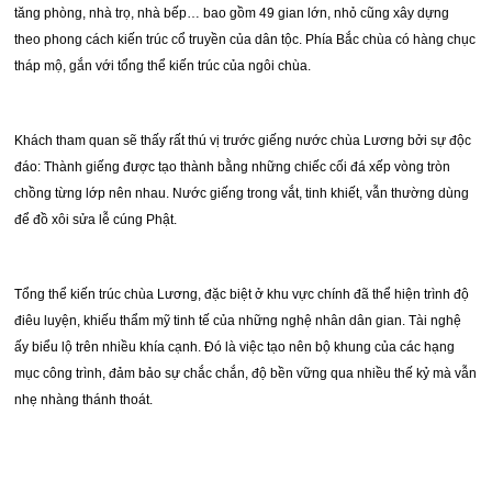
tăng phòng, nhà trọ, nhà bếp… bao gồm 49 gian lớn, nhỏ cũng xây dựng
theo phong cách kiến trúc cổ truyền của dân tộc. Phía Bắc chùa có hàng chục
tháp mộ, gắn với tổng thể kiến trúc của ngôi chùa.
Khách tham quan sẽ thấy rất thú vị trước giếng nước chùa Lương bởi sự độc
đáo: Thành giếng được tạo thành bằng những chiếc cối đá xếp vòng tròn
chồng từng lớp nên nhau. Nước giếng trong vắt, tinh khiết, vẫn thường dùng
để đồ xôi sửa lễ cúng Phật.
Tổng thể kiến trúc chùa Lương, đặc biệt ở khu vực chính đã thể hiện trình độ
điêu luyện, khiếu thẩm mỹ tinh tế của những nghệ nhân dân gian. Tài nghệ
ấy biểu lộ trên nhiều khía cạnh. Đó là việc tạo nên bộ khung của các hạng
mục công trình, đảm bảo sự chắc chắn, độ bền vững qua nhiều thế kỷ mà vẫn
nhẹ nhàng thánh thoát.