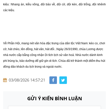
kiệu: Nhang án, kiều võng, đội bảo về, đội cờ, đội kèn, đội trống, đội khênh
các kiệu.
Về Phần Hội, mang nét văn hóa đặc trưng của dân tộc Việt Nam: kéo co, chơi
cờ, hát chèo, lên đồng, hát văn, hát đối...Ngày 26/3/1990, chùa Lương được
nhà nước cấp bằng công nhận Di tích lịch sử văn hoá. Nhà nước dành kinh
phí trùng tu, bảo dưỡng để giữ gìn di tích. Chùa đã trở thành một điểm thu hút
đông đảo khách du lịch trong và ngoài nước.
03/08/2026 14:57:21
GỬI Ý KIẾN BÌNH LUẬN