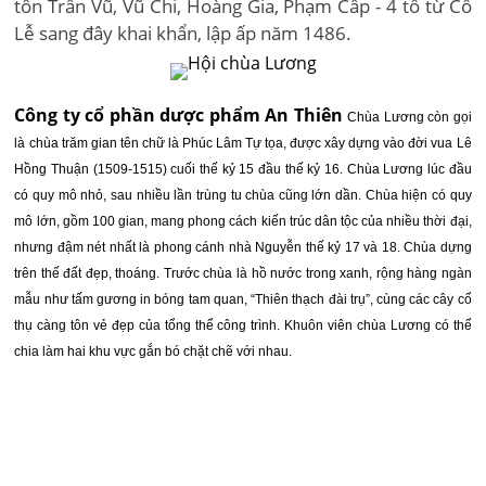
tôn Trần Vũ, Vũ Chi, Hoàng Gia, Phạm Cấp - 4 tổ từ Cổ
Lễ sang đây khai khẩn, lập ấp năm 1486.
Công ty cổ phần dược phẩm An Thiên
Chùa Lương còn gọi
là chùa trăm gian tên chữ là Phúc Lâm Tự tọa, được xây dựng vào đời vua Lê
Hồng Thuận (1509-1515) cuối thế kỷ 15 đầu thế kỷ 16. Chùa Lương lúc đầu
có quy mô nhỏ, sau nhiều lần trùng tu chùa cũng lớn dần. Chùa hiện có quy
mô lớn, gồm 100 gian, mang phong cách kiến trúc dân tộc của nhiều thời đại,
nhưng đậm nét nhất là phong cánh nhà Nguyễn thế kỷ 17 và 18. Chùa dựng
trên thế đất đẹp, thoáng. Trước chùa là hồ nước trong xanh, rộng hàng ngàn
mẫu như tấm gương in bóng tam quan, “Thiên thạch đài trụ”, cùng các cây cổ
thụ càng tôn vẻ đẹp của tổng thể công trình. Khuôn viên chùa Lương có thể
chia làm hai khu vực gắn bó chặt chẽ với nhau.