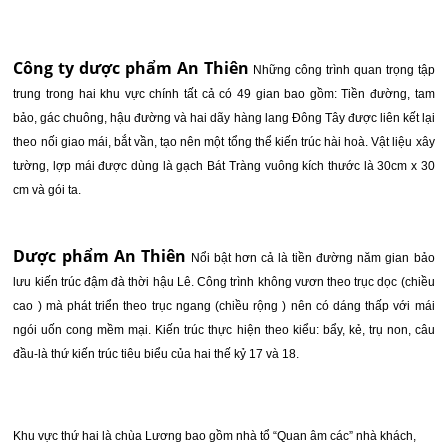
Công ty dược phẩm An Thiên
Những công trình quan trọng tập
trung trong hai khu vực chính tất cả có 49 gian bao gồm: Tiền đường, tam
bảo, gác chuông, hậu đường và hai dãy hàng lang Đông Tây được liên kết lại
theo nối giao mái, bắt vần, tạo nên một tổng thể kiến trúc hài hoà. Vật liệu xây
tường, lợp mái được dùng là gạch Bát Tràng vuông kích thước là 30cm x 30
cm và gói ta.
Dược phẩm An Thiên
Nổi bật hơn cả là tiền đường năm gian bảo
lưu kiến trúc đậm đà thời hậu Lê. Công trình không vươn theo trục dọc (chiều
cao ) mà phát triển theo trục ngang (chiều rộng ) nên có dáng thấp với mái
ngói uốn cong mềm mại. Kiến trúc thực hiện theo kiểu: bẩy, kẻ, trụ non, câu
đầu-là thứ kiến trúc tiêu biểu của hai thế kỷ 17 và 18.
Khu vực thứ hai là chùa Lương bao gồm nhà tổ “Quan âm các” nhà khách,