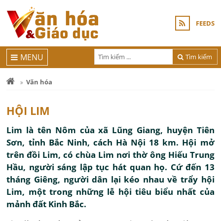
FEEDS
MENU
Tìm kiếm
Văn hóa
HỘI LIM
Lim là tên Nôm của xã Lũng Giang, huyện Tiên
Sơn, tỉnh Bắc Ninh, cách Hà Nội 18 km. Hội mở
trên đồi Lim, có chùa Lim nơi thờ ông Hiếu Trung
Hầu, người sáng lập tục hát quan họ. Cứ đến 13
tháng Giêng, người dân lại kéo nhau về trẩy hội
Lim, một trong những lễ hội tiêu biểu nhất của
mảnh đất Kinh Bắc.