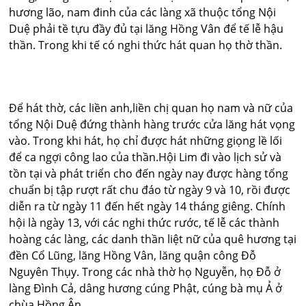
hương lão, nam đinh của các làng xã thuộc tổng Nội
Duệ phải tề tựu đầy đủ tại lăng Hồng Vân để tế lễ hậu
thần. Trong khi tế có nghi thức hát quan họ thờ thần.
Để hát thờ, các liền anh,liền chị quan họ nam và nữ của
tổng Nội Duệ đứng thành hàng trước cửa lăng hát vọng
vào. Trong khi hát, họ chỉ được hát những giọng lề lối
để ca ngợi công lao của thần.Hội Lim đi vào lịch sử và
tồn tại và phát triển cho đến ngày nay được hàng tổng
chuẩn bị tập rượt rất chu đáo từ ngày 9 và 10, rồi được
diễn ra từ ngày 11 đến hết ngày 14 tháng giêng. Chính
hội là ngày 13, với các nghi thức rước, tế lễ các thành
hoàng các làng, các danh thần liệt nữ của quê hương tại
đền Cổ Lũng, lăng Hồng Vân, lăng quận công Đỗ
Nguyên Thụy. Trong các nhà thờ họ Nguyễn, họ Đỗ ở
làng Đình Cả, dâng hương cúng Phật, cúng bà mụ Ả ở
chùa Hồng Ân.