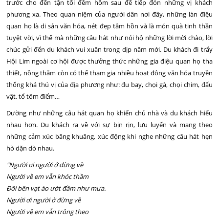
trước cho đến tận tối đêm hôm sau để tiếp đón những vị khách
phương xa. Theo quan niệm của người dân nơi đây, những làn điệu
quan họ là di sản văn hóa, nét đẹp tâm hồn và là món quà tinh thần
tuyệt vời, vì thế mà những câu hát như nói hộ những lời mời chào, lời
chúc gửi đến du khách vui xuân trong dịp năm mới. Du khách đi trẩy
Hội Lim ngoài cơ hội được thưởng thức những gia điệu quan họ tha
thiết, nồng thắm còn có thể tham gia nhiều hoạt động văn hóa truyền
thống khá thú vị của địa phương như: đu bay, chọi gà, chọi chim, đấu
vật, tổ tôm điếm…
Dường như những câu hát quan họ khiến chủ nhà và du khách hiểu
nhau hơn. Du khách ra về với sự bịn rịn, lưu luyến và mang theo
những cảm xúc bâng khuâng, xúc động khi nghe những câu hát hẹn
hò dặn dò nhau.
"Người ơi người ở đừng về
Người về em vẫn khóc thầm
Đôi bên vạt áo ướt đầm như mưa.
Người ơi người ở đừng về
Người về em vẫn trông theo