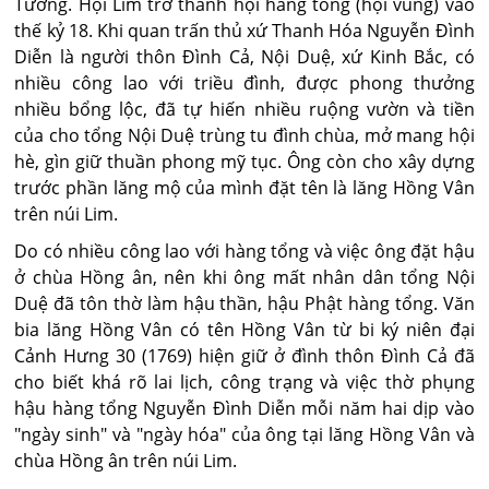
Tương. Hội Lim trở thành hội hàng tổng (hội vùng) vào
thế kỷ 18. Khi quan trấn thủ xứ Thanh Hóa Nguyễn Đình
Diễn là người thôn Đình Cả, Nội Duệ, xứ Kinh Bắc, có
nhiều công lao với triều đình, được phong thưởng
nhiều bổng lộc, đã tự hiến nhiều ruộng vườn và tiền
của cho tổng Nội Duệ trùng tu đình chùa, mở mang hội
hè, gìn giữ thuần phong mỹ tục. Ông còn cho xây dựng
trước phần lăng mộ của mình đặt tên là lăng Hồng Vân
trên núi Lim.
Do có nhiều công lao với hàng tổng và việc ông đặt hậu
ở chùa Hồng ân, nên khi ông mất nhân dân tổng Nội
Duệ đã tôn thờ làm hậu thần, hậu Phật hàng tổng. Văn
bia lăng Hồng Vân có tên Hồng Vân từ bi ký niên đại
Cảnh Hưng 30 (1769) hiện giữ ở đình thôn Đình Cả đã
cho biết khá rõ lai lịch, công trạng và việc thờ phụng
hậu hàng tổng Nguyễn Đình Diễn mỗi năm hai dịp vào
"ngày sinh" và "ngày hóa" của ông tại lăng Hồng Vân và
chùa Hồng ân trên núi Lim.