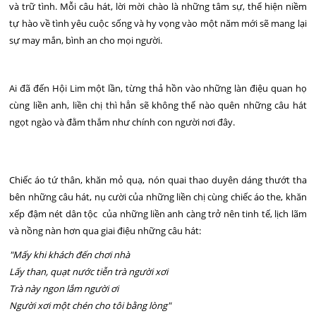
và trữ tình. Mỗi câu hát, lời mời chào là những tâm sự, thể hiện niềm
tự hào về tình yêu cuộc sống và hy vọng vào một năm mới sẽ mang lại
sự may mắn, bình an cho mọi người.
Ai đã đến Hội Lim một lần, từng thả hồn vào những làn điệu quan họ
cùng liền anh, liền chị thì hẳn sẽ không thể nào quên những câu hát
ngọt ngào và đằm thắm như chính con người nơi đây.
Chiếc áo tứ thân, khăn mỏ quạ, nón quai thao duyên dáng thướt tha
bên những câu hát, nụ cười của những liền chị cùng chiếc áo the, khăn
xếp đậm nét dân tộc của những liền anh càng trở nên tinh tế, lịch lãm
và nồng nàn hơn qua giai điệu những câu hát:
"Mấy khi khách đến chơi nhà
Lấy than, quạt nước tiễn trà người xơi
Trà này ngon lắm người ơi
Người xơi một chén cho tôi bằng lòng"