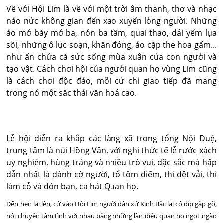
Về với Hội Lim là về với một trời âm thanh, thơ và nhạc
náo nức không gian đến xao xuyến lòng người. Những
áo mớ bảy mớ ba, nón ba tầm, quai thao, dải yếm lụa
sồi, những ô lục soạn, khăn đóng, áo cặp the hoa gấm...
như ẩn chứa cả sức sống mùa xuân của con người và
tạo vật. Cách chơi hội của người quan họ vùng Lim cũng
là cách chơi độc đáo, mỗi cử chỉ giao tiếp đã mang
trong nó một sắc thái văn hoá cao.
Lễ hội diễn ra khắp các làng xã trong tổng Nội Duệ,
trung tâm là núi Hồng Vân, với nghi thức tế lễ rước xách
uy nghiêm, hùng tráng và nhiều trò vui, đặc sắc mà hấp
dẫn nhất là đánh cờ người, tổ tôm điếm, thi dệt vải, thi
làm cỗ và đón bạn, ca hát Quan họ.
Đến hẹn lại lên, cứ vào Hội Lim người dân xứ Kinh Bắc lại có dịp gặp gỡ,
nói chuyện tâm tình với nhau bằng những làn điệu quan họ ngọt ngào