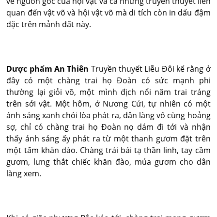
về nguồn gốc của hội vật và cả những truyền thuyết liên
quan đến vật võ và hội vật võ mà di tích còn in dấu đậm
đặc trên mảnh đất này.
Dược phẩm An Thiên
Truyền thuyết Liễu Đôi kể rằng ở
đây có một chàng trai họ Đoàn có sức mạnh phi
thường lại giỏi võ, một mình địch nổi năm trai tráng
trên sới vật. Một hôm, ở Nương Cửi, tự nhiên có một
ánh sáng xanh chói lòa phát ra, dân làng vô cùng hoảng
sợ, chỉ có chàng trai họ Đoàn nọ dám đi tới và nhận
thấy ánh sáng ấy phát ra từ một thanh gươm đặt trên
một tấm khăn đào. Chàng trái bái tạ thần linh, tay cầm
gươm, lưng thắt chiếc khăn đào, múa gươm cho dân
làng xem.