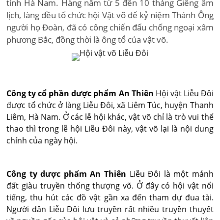
tỉnh Hà Nam. Hàng năm từ 5 đến 10 tháng Giêng âm
lịch, làng đều tổ chức hội Vật võ để kỷ niệm Thánh Ông
người họ Ðoàn, đã có công chiến đấu chống ngoại xâm
phương Bắc, đồng thời là ông tổ của vật võ.
Công ty cổ phần dược phẩm An Thiên
Hội vật Liễu Đôi
được tổ chức ở làng Liễu Đôi, xã Liêm Túc, huyện Thanh
Liêm, Hà Nam. Ở các lễ hội khác, vật võ chỉ là trò vui thể
thao thì trong lễ hội Liễu Ðôi này, vật võ lại là nội dung
chính của ngày hội.
Công ty dược phẩm An Thiên
Liễu Đôi là một mảnh
đất giàu truyền thống thượng võ. Ở đây có hội vật nổi
tiếng, thu hút các đồ vật gần xa đến tham dự đua tài.
Người dân Liễu Đôi lưu truyền rất nhiều truyền thuyết