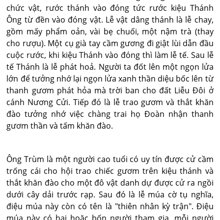
chức vật, rước thánh vào đóng tức rước kiệu Thánh
Ông từ đền vào đóng vật. Lễ vật dâng thánh là lễ chay,
gồm mấy phẩm oản, vài bẹ chuối, một nậm trà (thay
cho rượu). Một cụ già tay cầm gương đi giật lùi dẫn đầu
cuộc rước, khi kiệu Thánh vào đóng thì làm lễ tế. Sau lễ
tế Thánh là lễ phát hoả. Người ta đốt lên một ngọn lửa
lớn để tưởng nhớ lại ngọn lửa xanh thần diệu bốc lên từ
thanh gươm phát hỏa mà trời ban cho đất Liễu Đôi ở
cánh Nương Cửi. Tiếp đó là lễ trao gươm và thắt khăn
đào tưởng nhớ việc chàng trai họ Đoàn nhận thanh
gươm thần và tấm khăn đào.
Ông Trùm là một người cao tuổi có uy tín được cử cầm
trống cái cho hội trao chiếc gươm trên kiệu thánh và
thắt khăn đào cho một đô vật danh dự được cử ra ngồi
dưới cây dải trước rạp. Sau đó là lễ múa cờ tụ nghĩa,
điệu múa này còn có tên là "thiên nhân kỳ trận". Điệu
múa này có hai hoặc bốn người tham gia, mỗi người