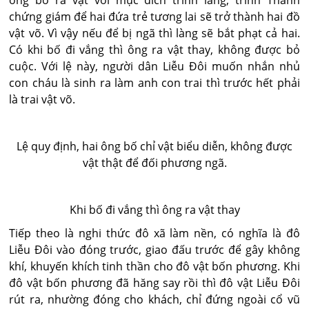
ông bố ra vật với mục đích trình làng, trình Thánh
chứng giám để hai đứa trẻ tương lai sẽ trở thành hai đồ
vật võ. Vì vậy nếu để bị ngã thì làng sẽ bắt phạt cả hai.
Có khi bố đi vắng thì ông ra vật thay, không được bỏ
cuộc. Với lệ này, người dân Liễu Đôi muốn nhắn nhủ
con cháu là sinh ra làm anh con trai thì trước hết phải
là trai vật võ.
Lệ quy định, hai ông bố chỉ vật biểu diễn, không được
vật thật để đối phương ngã.
Khi bố đi vắng thì ông ra vật thay
Tiếp theo là nghi thức đô xã làm nền, có nghĩa là đô
Liễu Đôi vào đóng trước, giao đấu trước để gây không
khí, khuyến khích tinh thần cho đô vật bốn phương. Khi
đô vật bốn phương đã hăng say rồi thì đô vật Liễu Đôi
rút ra, nhường đóng cho khách, chỉ đứng ngoài cổ vũ