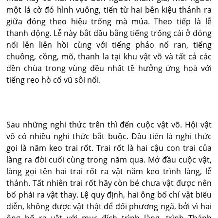
một lá cờ đỏ hình vuông, tiến từ hai bên kiệu thánh ra
giữa đóng theo hiệu trống mà múa. Theo tiếp là lễ
thanh động. Lễ này bắt đầu bằng tiếng trống cái ở đóng
nổi lên liên hồi cùng với tiếng pháo nổ ran, tiếng
chuông, cồng, mõ, thanh la tại khu vật võ và tất cả các
đền chùa trong vùng đều nhất tề hưởng ứng hoà với
tiếng reo hò cổ vũ sôi nổi.
Sau những nghi thức trên thì đến cuộc vật võ. Hội vật
võ có nhiều nghi thức bắt buộc. Đầu tiên là nghi thức
gọi là năm keo trai rốt. Trai rốt là hai cậu con trai của
làng ra đời cuối cùng trong năm qua. Mở đầu cuộc vật,
làng gọi tên hai trai rốt ra vật năm keo trình làng, lễ
thánh. Tất nhiên trai rốt hãy còn bé chưa vật được nên
bố phải ra vật thay. Lệ quy định, hai ông bố chỉ vật biểu
diễn, không được vật thật để đối phương ngã, bởi vì hai