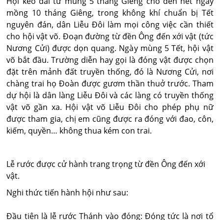
Hội kéo dài từ mùng 5 tháng Giêng cho đến hết ngày
mồng 10 tháng Giêng, trong không khí chuẩn bị Tết
nguyên đán, dân Liễu Đôi làm mọi công việc cần thiết
cho hội vật võ. Đoạn đường từ đền Ông đến xới vật (tức
Nương Cửi) được dọn quang. Ngày mùng 5 Tết, hội vật
võ bắt đầu. Trường diễn hay gọi là đóng vật được chọn
đặt trên mảnh đất truyền thống, đó là Nương Cửi, nơi
chàng trai họ Đoàn được gươm thần thuở trước. Tham
dự hội là dân làng Liễu Đôi và các làng có truyền thống
vật võ gần xa. Hội vật võ Liễu Đôi cho phép phụ nữ
được tham gia, chị em cũng được ra đóng với đao, côn,
kiếm, quyền… không thua kém con trai.
Lễ rước được cử hành trang trọng từ đền Ông đến xới
vật.
Nghi thức tiến hành hội như sau:
Đầu tiên là lễ rước Thánh vào đóng: Đóng tức là nơi tổ