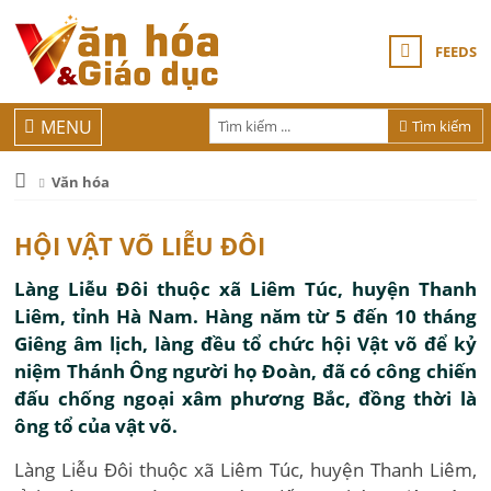
FEEDS
MENU
Tìm kiếm
Văn hóa
HỘI VẬT VÕ LIỄU ĐÔI
Làng Liễu Ðôi thuộc xã Liêm Túc, huyện Thanh
Liêm, tỉnh Hà Nam. Hàng năm từ 5 đến 10 tháng
Giêng âm lịch, làng đều tổ chức hội Vật võ để kỷ
niệm Thánh Ông người họ Ðoàn, đã có công chiến
đấu chống ngoại xâm phương Bắc, đồng thời là
ông tổ của vật võ.
Làng Liễu Ðôi thuộc xã Liêm Túc, huyện Thanh Liêm,