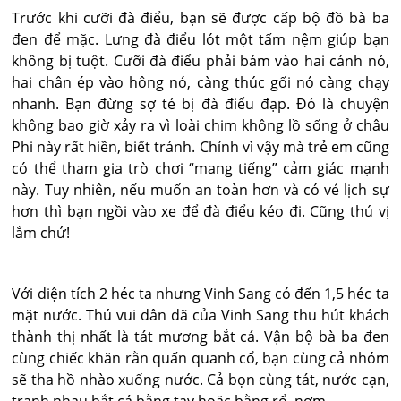
Trước khi cưỡi đà điểu, bạn sẽ được cấp bộ đồ bà ba
đen để mặc. Lưng đà điểu lót một tấm nệm giúp bạn
không bị tuột. Cưỡi đà điểu phải bám vào hai cánh nó,
hai chân ép vào hông nó, càng thúc gối nó càng chạy
nhanh. Bạn đừng sợ té bị đà điểu đạp. Đó là chuyện
không bao giờ xảy ra vì loài chim không lồ sống ở châu
Phi này rất hiền, biết tránh. Chính vì vậy mà trẻ em cũng
có thể tham gia trò chơi “mang tiếng” cảm giác mạnh
này. Tuy nhiên, nếu muốn an toàn hơn và có vẻ lịch sự
hơn thì bạn ngồi vào xe để đà điểu kéo đi. Cũng thú vị
lắm chứ!
Với diện tích 2 héc ta nhưng Vinh Sang có đến 1,5 héc ta
mặt nước. Thú vui dân dã của Vinh Sang thu hút khách
thành thị nhất là tát mương bắt cá. Vận bộ bà ba đen
cùng chiếc khăn rằn quấn quanh cổ, bạn cùng cả nhóm
sẽ tha hồ nhào xuống nước. Cả bọn cùng tát, nước cạn,