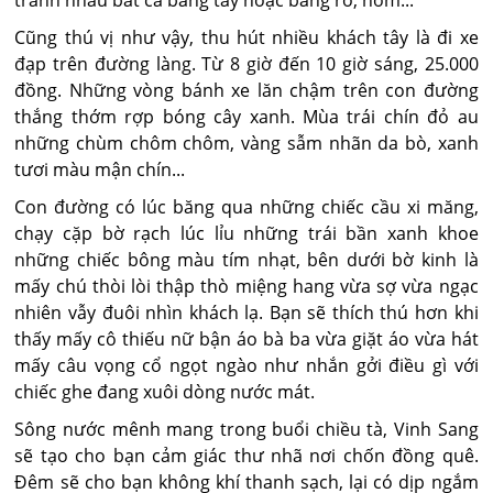
tranh nhau bắt cá bằng tay hoặc bằng rổ, nơm...
Cũng thú vị như vậy, thu hút nhiều khách tây là đi xe
đạp trên đường làng. Từ 8 giờ đến 10 giờ sáng, 25.000
đồng. Những vòng bánh xe lăn chậm trên con đường
thắng thớm rợp bóng cây xanh. Mùa trái chín đỏ au
những chùm chôm chôm, vàng sẫm nhãn da bò, xanh
tươi màu mận chín...
Con đường có lúc băng qua những chiếc cầu xi măng,
chạy cặp bờ rạch lúc lỉu những trái bần xanh khoe
những chiếc bông màu tím nhạt, bên dưới bờ kinh là
mấy chú thòi lòi thập thò miệng hang vừa sợ vừa ngạc
nhiên vẫy đuôi nhìn khách lạ. Bạn sẽ thích thú hơn khi
thấy mấy cô thiếu nữ bận áo bà ba vừa giặt áo vừa hát
mấy câu vọng cổ ngọt ngào như nhắn gởi điều gì với
chiếc ghe đang xuôi dòng nước mát.
Sông nước mênh mang trong buổi chiều tà, Vinh Sang
sẽ tạo cho bạn cảm giác thư nhã nơi chốn đồng quê.
Đêm sẽ cho bạn không khí thanh sạch, lại có dịp ngắm