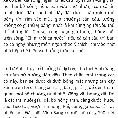
xe cộ bên kia sông, ngắm chiếc cầu Mỹ Thuận vững chãi
nối hai bờ sông Tiền, bạn vừa chờ những con cá ẩn
mình dưới đám lục bình dày đặc dưới chân mình (nở
bông tím rịm vào mùa gió chướng) cắn câu, tưởng
không có gì thú vị bằng, nhất là khi cùng người yêu thủ
thỉ những lời tâm sự trong ngọn gió thông thống thổi
trên sông. “Chim trời cá nước”, nếu cá cắn câu thì bạn
sẽ có ngay những món ngon theo ý thích, chỉ việc nhờ
nhà bếp chế biến và thưởng thức tại chỗ.
Cô Lữ Anh Thùy, tổ trưởng tổ dịch vụ cho biết Vinh Sang
có năm nữ hướng dẫn viên. Theo chân một trong các
cô này, bạn sẽ được đi dưới bóng mát những tàn cây
xanh trên lối đi tráng xi măng bằng phẳng để đến tham
quan một số chuồng nuôi nhốt động vật hoang dã. Đó
là các trại nuôi gấu, dê, bồ nông, trăn, càng đước, hươu
sao, heo tộc, vượn má hồng, khỉ, công, gà sao... rải rác
nhiều nơi. Đặc biệt Vinh Sang có một hồ rộng 200 mét