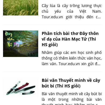
Cây lúa là cây trồng lương thực
chủ yếu của Việt Nam.
Tour.edu.vn giới thiệu đến các
bạn Bài văn thuyết minh về cây
lúa để giúp các bạn có thêm
Phân tích bài thơ Đây thôn
thông tin cho bài tập môn văn.
vĩ dạ của Hàn Mạc Tử (Thi
HS giỏi)
Nhằm giúp các em học sinh phổ
thông có thêm kiến thức văn học,
làm văn. Tour.edu.vn xin gửi đến
các em các mẫu bài viết phân tích
bài thơ "Đây thôn vĩ dạ" của Nhà
Bài văn Thuyết minh về cây
thơ Hàn Mạc Tử
bút bi (Thi HS giỏi)
Bài văn thuyết minh về cây bút bi
là một trong những bài văn
thuyết minh hay. Nhằm giúp các