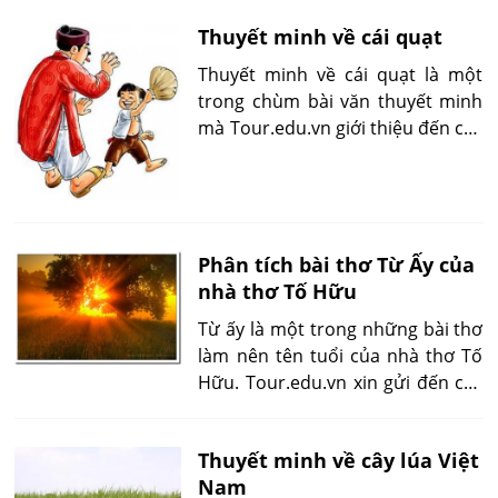
Thuyết minh về cái quạt
Thuyết minh về cái quạt là một
trong chùm bài văn thuyết minh
mà Tour.edu.vn giới thiệu đến các
bạn nhằm giúp các bạn có thêm
kiến thức làm bài. Chúc các bạn
học tốt.
Phân tích bài thơ Từ Ấy của
nhà thơ Tố Hữu
Từ ấy là một trong những bài thơ
làm nên tên tuổi của nhà thơ Tố
Hữu. Tour.edu.vn xin gửi đến các
em một số bài phân tích bài thơ
từ ấy và các mẫu dàn ý bài thơ từ
Thuyết minh về cây lúa Việt
ấy. Chúc các em học tốt.
Nam