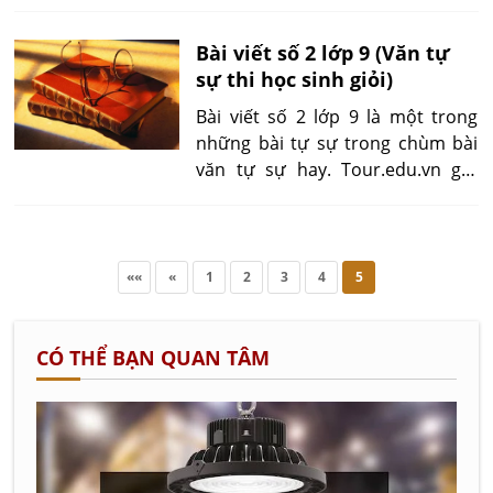
khảo
Bài viết số 2 lớp 9 (Văn tự
sự thi học sinh giỏi)
Bài viết số 2 lớp 9 là một trong
những bài tự sự trong chùm bài
văn tự sự hay. Tour.edu.vn gửi
đến các em các bài viết từ số 1
đến 10 lớp 9 hay được chọn lọc
nhằm giúp các em có thêm kiến
thức và kỹ năng hành văn tốt hơn.
««
«
1
2
3
4
5
CÓ THỂ BẠN QUAN TÂM