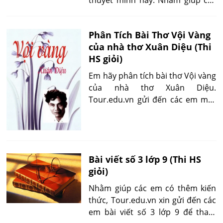
em tìm hiểu thông tin để làm bài
tốt hơn, Tour.edu.vn xin gửi đến
Phân Tích Bài Thơ Vội Vàng
các em một số bài văn mẫu để
của nhà thơ Xuân Diệu (Thi
tham khảo.
HS giỏi)
Em hãy phân tích bài thơ Vội vàng
của nhà thơ Xuân Diệu.
Tour.edu.vn gửi đến các em một
số bài phân tích hay về bài thơ vội
vàng này.
Bài viết số 3 lớp 9 (Thi HS
giỏi)
Nhằm giúp các em có thêm kiến
thức, Tour.edu.vn xin gửi đến các
em bài viết số 3 lớp 9 để tham