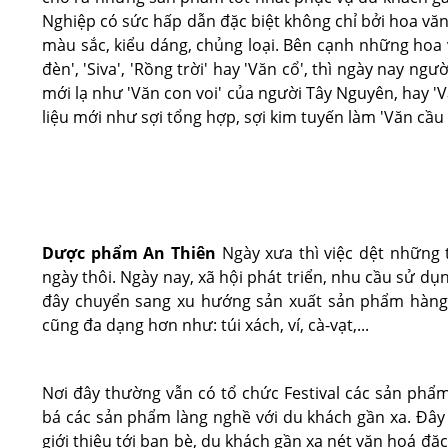
Nghiệp có sức hấp dẫn đặc biệt không chỉ bởi hoa văn
màu sắc, kiểu dáng, chủng loại. Bên cạnh những hoa 
đèn', 'Siva', 'Rồng trời' hay 'Văn cổ', thì ngày nay n
mới lạ như 'Văn con voi' của người Tây Nguyên, hay 'V
liệu mới như sợi tổng hợp, sợi kim tuyến làm 'Văn cầu 
Dược phẩm An Thiên
Ngày xưa thì việc dệt những
ngày thôi. Ngày nay, xã hội phát triển, nhu cầu sử d
đây chuyển sang xu hướng sản xuất sản phẩm hàng
cũng đa dạng hơn như: túi xách, ví, cà-vạt,...
Nơi đây thường vẫn có tổ chức Festival các sản phẩm
bá các sản phẩm làng nghề với du khách gần xa. Đây 
giới thiệu tới bạn bè, du khách gần xa nét văn hoá đ