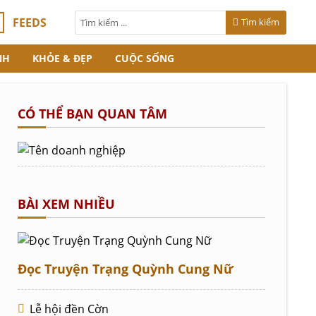
FEEDS
Tìm kiếm
NH
KHỎE & ĐẸP
CUỘC SỐNG
CÓ THỂ BẠN QUAN TÂM
BÀI XEM NHIỀU
Đọc Truyện Trạng Quỳnh Cung Nữ
Lễ hội đền Cờn