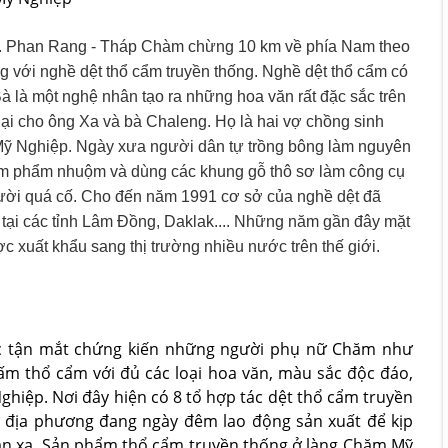
. Phan Rang - Tháp Chàm chừng 10 km về phía Nam theo
ng với nghề dệt thổ cẩm truyền thống. Nghề dệt thổ cẩm có
Bà là một nghệ nhân tạo ra những hoa văn rất đặc sắc trên
 lại cho ông Xa và bà Chaleng. Họ là hai vợ chồng sinh
 Mỹ Nghiệp. Ngày xưa người dân tự trồng bông làm nguyên
àm phẩm nhuộm và dùng các khung gỗ thô sơ làm công cụ
ười quá cố. Cho đến năm 1991 cơ sở của nghề dệt đã
 tại các tỉnh Lâm Đồng, Daklak.... Những năm gần đây mặt
 xuất khẩu sang thị trường nhiều nước trên thế giới.
 tận mắt chứng kiến những người phụ nữ Chăm như
m thổ cẩm với đủ các loại hoa văn, màu sắc độc đáo,
hiệp. Nơi đây hiện có 8 tổ hợp tác dệt thổ cẩm truyền
 địa phương đang ngày đêm lao động sản xuất để kịp
ần xa. Sản phẩm thổ cẩm truyền thống ở làng Chăm Mỹ