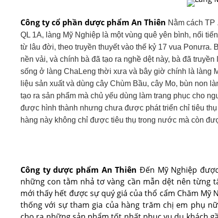
Công ty cổ phần dược phẩm An Thiên
Nằm cách TP 
QL 1A, làng Mỹ Nghiệp là một vùng quê yên bình, nổi tiế
từ lâu đời, theo truyền thuyết vào thế kỷ 17 vua Ponưra. 
nền vải, và chính bà đã tạo ra nghề dệt này, bà đã truyền
sống ở làng ChaLeng thời xưa và bây giờ chính là làng
liệu sản xuất và dùng cây Chùm Bầu, cây Mo, bùn non l
tạo ra sản phẩm mà chủ yếu dùng làm trang phục cho ng
được hình thành nhưng chưa được phát triển chỉ tiêu thụ
hàng này không chỉ được tiêu thụ trong nước mà còn được
Công ty dược phẩm An Thiên
Đến Mỹ Nghiệp được
những con tằm nhả tơ vàng cần mẫn dệt nên từng tấ
mới thấy hết được sự quý giá của thổ cẩm Chăm Mỹ Ng
thống với sự tham gia của hàng trăm chị em phụ nữ
cho ra những sản phẩm tốt nhất phục vụ du khách g