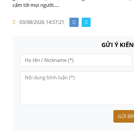
cẩm tới mọi người.....
03/08/2026 14:57:21
GỬI Ý KIẾ
GỬI BÌ