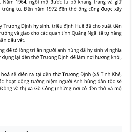
g. Năm 1964, ngôi mộ được tu bổ khang trang và giữ
 trùng tu. Đến năm 1972 đền thờ ông cũng được xây
 Trương Định hy sinh, triều định Huế đã cho xuất tiền
trưởng và giao cho các quan tỉnh Quảng Ngãi tế tự hàng
hẳn dấu vết.
 để tỏ lòng tri ân người anh hùng đã hy sinh vì nghĩa
y dựng lại đền thờ Trương Định để làm nơi hương khói,
hoá sẽ diễn ra tại đền thờ Trương Định (xã Tịnh Khê,
 các hoạt động tưởng niệm người Anh hùng dân tộc sẽ
 Đông và thị xã Gò Công (những nơi có đền thờ và mộ