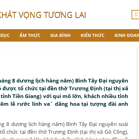
KHÁT VỌNG TƯƠNG LAI
 DỤC
ẨM THỰC
GIA ĐÌNH
KIẾN THỨC
KINH DOA
háng 8 dương lịch hàng năm) Bình Tây Ðại nguyên
ỗ được tổ chức tại đền thờ Trương Ðịnh (tại thị xã
ỉnh Tiền Giang) với qui mô lớn, khách nhiều tỉnh
êm lễ rước linh va` dâng hoa tại tượng đài anh
ng 8 dương lịch hàng năm) Bình Tây Ðại nguyên soái
ổ chức tại đền thờ Trương Ðịnh (tại thị xã Gò Công),