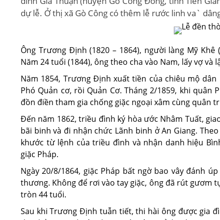
đình Gia Thuận (huyện Gò Công Ðông, tỉnh Tiền Gian
dự lễ. Ở thị xã Gò Công có thêm lễ rước linh va` dân
Ông Trương Định (1820 – 1864), người làng Mỹ Khê (
Năm 24 tuổi (1844), ông theo cha vào Nam, lấy vợ và l
Năm 1854, Trương Định xuất tiền của chiêu mộ dân
Phó Quản cơ, rồi Quản Cơ. Tháng 2/1859, khi quân 
đồn điền tham gia chống giặc ngoại xâm cùng quân tri
Đến năm 1862, triều đình ký hòa ước Nhâm Tuất, gia
bãi binh và đi nhận chức Lãnh binh ở An Giang. Theo
khước từ lệnh của triều đình và nhận danh hiệu Bìn
giặc Pháp.
Ngày 20/8/1864, giặc Pháp bất ngờ bao vây đánh úp 
thương. Không để rơi vào tay giặc, ông đã rút gươm t
tròn 44 tuổi.
Sau khi Trương Định tuẫn tiết, thi hài ông được gia 