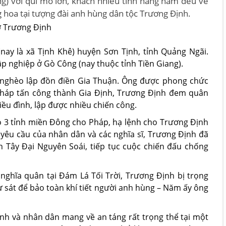
g) với qui mô lớn, khách nhiều tỉnh hàng năm đều về
g hoa tại tượng đài anh hùng dân tộc Trương Ðịnh.
nay là xã Tịnh Khê) huyện Sơn Tịnh, tỉnh Quảng Ngãi.
ập nghiệp ở Gò Công (nay thuộc tỉnh Tiền Giang).
 nghèo lập đồn điền Gia Thuận. Ông được phong chức
Pháp tấn công thành Gia Định, Trương Định đem quân
ều đình, lập được nhiều chiến công.
o 3 tỉnh miền Đông cho Pháp, hạ lệnh cho Trương Định
 yêu cầu của nhân dân và các nghĩa sĩ, Trương Định đã
h Tây Đại Nguyên Soái, tiếp tục cuộc chiến đấu chống
nghĩa quân tại Đám Lá Tối Trời, Trương Định bị trọng
ự sát để bảo toàn khí tiết người anh hùng – Năm ấy ông
đình và nhân dân mang về an táng rất trọng thể tại một