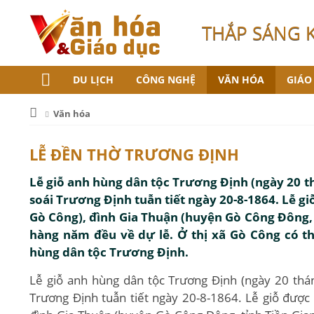
THẮP SÁNG 
DU LỊCH
CÔNG NGHỆ
VĂN HÓA
GIÁO
Văn hóa
LỄ ĐỀN THỜ TRƯƠNG ĐỊNH
Lễ giỗ anh hùng dân tộc Trương Ðịnh (ngày 20 t
soái Trương Ðịnh tuẫn tiết ngày 20-8-1864. Lễ gi
Gò Công), đình Gia Thuận (huyện Gò Công Ðông, t
hàng năm đều về dự lễ. Ở thị xã Gò Công có th
hùng dân tộc Trương Ðịnh.
Lễ giỗ anh hùng dân tộc Trương Ðịnh (ngày 20 thá
Trương Ðịnh tuẫn tiết ngày 20-8-1864. Lễ giỗ được t