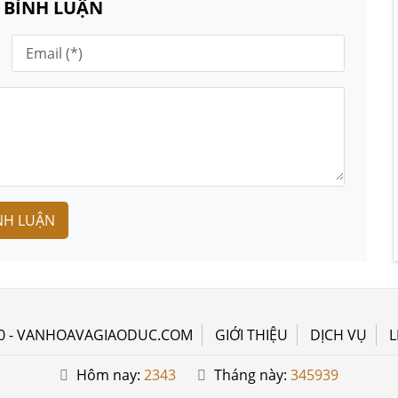
N BÌNH LUẬN
NH LUẬN
0 - VANHOAVAGIAODUC.COM
GIỚI THIỆU
DỊCH VỤ
L
Hôm nay:
2343
Tháng này:
345939