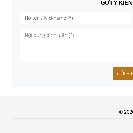
GỬI Ý KIẾ
GỬI BÌ
© 202