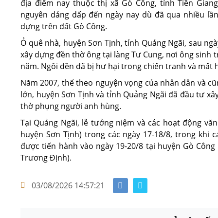
địa điểm nay thuộc thị xã Gò Công, tỉnh Tiền Gian
nguyên dáng dấp đến ngày nay dù đã qua nhiều lần
dựng trên đất Gò Công.
Ỏ quê nhà, huyện Sơn Tịnh, tỉnh Quảng Ngãi, sau ngày
xây dựng đền thờ ông tại làng Tư Cung, nơi ông sinh 
năm. Ngôi đền đã bị hư hại trong chiến tranh và mất 
Năm 2007, thể theo nguyện vọng của nhân dân và cũng
lớn, huyện Sơn Tịnh và tỉnh Quảng Ngãi đã đầu tư xâ
thờ phụng người anh hùng.
Tại Quảng Ngãi, lễ tưởng niệm và các hoạt động văn 
huyện Sơn Tịnh) trong các ngày 17-18/8, trong khi
được tiến hành vào ngày 19-20/8 tại huyện Gò Công
Trương Định).
03/08/2026 14:57:21