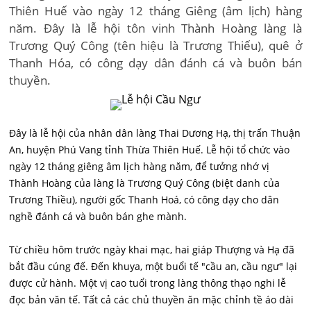
Thiên Huế vào ngày 12 tháng Giêng (âm lịch) hàng
năm. Đây là lễ hội tôn vinh Thành Hoàng làng là
Trương Quý Công (tên hiệu là Trương Thiếu), quê ở
Thanh Hóa, có công dạy dân đánh cá và buôn bán
thuyền.
Đây là lễ hội của nhân dân làng Thai Dương Hạ, thị trấn Thuận
An, huyện Phú Vang tỉnh Thừa Thiên Huế. Lễ hội tổ chức vào
ngày 12 tháng giêng âm lịch hàng năm, để tưởng nhớ vị
Thành Hoàng của làng là Trương Quý Công (biệt danh của
Trương Thiều), người gốc Thanh Hoá, có công dạy cho dân
nghề đánh cá và buôn bán ghe mành.
Từ chiều hôm trước ngày khai mạc, hai giáp Thượng và Hạ đã
bắt đầu cúng đế. Đến khuya, một buổi tế "cầu an, cầu ngư" lại
được cử hành. Một vị cao tuổi trong làng thông thạo nghi lễ
đọc bản văn tế. Tất cả các chủ thuyền ăn mặc chỉnh tề áo dài