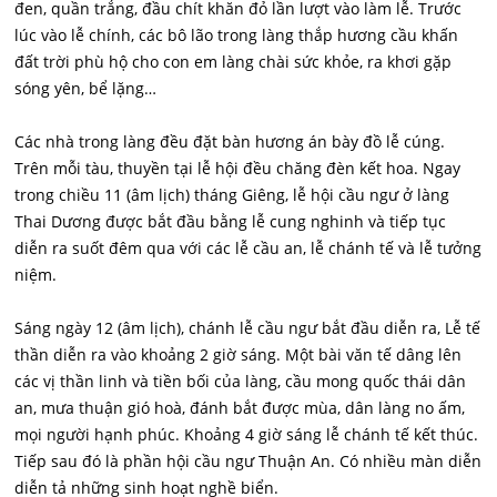
đen, quần trắng, đầu chít khăn đỏ lần lượt vào làm lễ. Trước
lúc vào lễ chính, các bô lão trong làng thắp hương cầu khấn
đất trời phù hộ cho con em làng chài sức khỏe, ra khơi gặp
sóng yên, bể lặng…
Các nhà trong làng đều đặt bàn hương án bày đồ lễ cúng.
Trên mỗi tàu, thuyền tại lễ hội đều chăng đèn kết hoa. Ngay
trong chiều 11 (âm lịch) tháng Giêng, lễ hội cầu ngư ở làng
Thai Dương được bắt đầu bằng lễ cung nghinh và tiếp tục
diễn ra suốt đêm qua với các lễ cầu an, lễ chánh tế và lễ tưởng
niệm.
Sáng ngày 12 (âm lịch), chánh lễ cầu ngư bắt đầu diễn ra, Lễ tế
thần diễn ra vào khoảng 2 giờ sáng. Một bài văn tế dâng lên
các vị thần linh và tiền bối của làng, cầu mong quốc thái dân
an, mưa thuận gió hoà, đánh bắt được mùa, dân làng no ấm,
mọi người hạnh phúc. Khoảng 4 giờ sáng lễ chánh tế kết thúc.
Tiếp sau đó là phần hội cầu ngư Thuận An. Có nhiều màn diễn
diễn tả những sinh hoạt nghề biển.