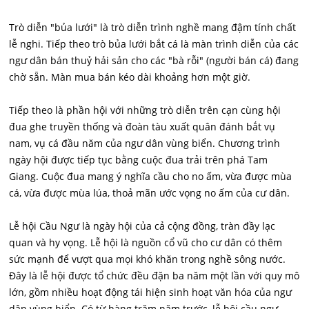
Trò diễn "bủa lưới" là trò diễn trình nghề mang đậm tính chất
lễ nghi. Tiếp theo trò bủa lưới bắt cá là màn trình diễn của các
ngư dân bán thuỷ hải sản cho các "bà rỗi" (người bán cá) đang
chờ sẵn. Màn mua bán kéo dài khoảng hơn một giờ.
Tiếp theo là phần hội với những trò diễn trên cạn cùng hội
đua ghe truyền thống và đoàn tàu xuất quân đánh bắt vụ
nam, vụ cá đầu năm của ngư dân vùng biển. Chương trình
ngày hội được tiếp tục bằng cuộc đua trải trên phá Tam
Giang. Cuộc đua mang ý nghĩa cầu cho no ấm, vừa được mùa
cá, vừa được mùa lúa, thoả mãn ước vọng no ấm của cư dân.
Lễ hội Cầu Ngư là ngày hội của cả cộng đồng, tràn đầy lạc
quan và hy vọng. Lễ hội là nguồn cổ vũ cho cư dân có thêm
sức mạnh để vượt qua mọi khó khăn trong nghề sông nước.
Đây là lễ hội được tổ chức đều đặn ba năm một lần với quy mô
lớn, gồm nhiều hoạt động tái hiện sinh hoạt văn hóa của ngư
dân vùng biển. Có từ hàng trăm năm trước, lễ hội cầu ngư