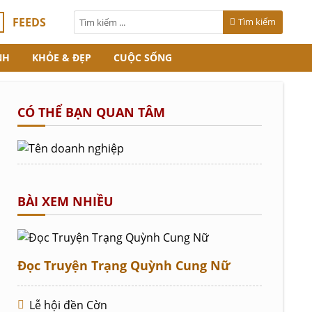
FEEDS
Tìm kiếm
NH
KHỎE & ĐẸP
CUỘC SỐNG
CÓ THỂ BẠN QUAN TÂM
BÀI XEM NHIỀU
Đọc Truyện Trạng Quỳnh Cung Nữ
Lễ hội đền Cờn