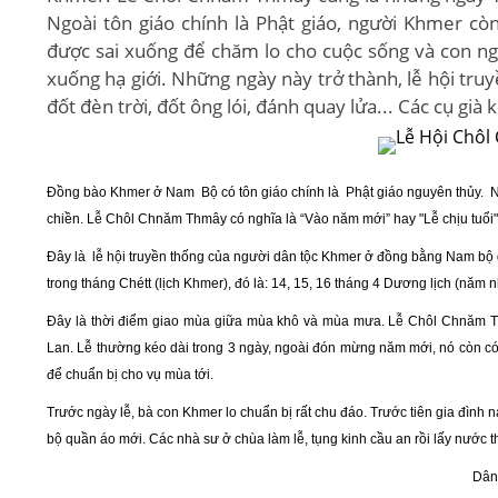
Ngoài tôn giáo chính là Phật giáo, người Khmer còn
được sai xuống để chăm lo cho cuộc sống và con ngư
xuống hạ giới. Những ngày này trở thành, lễ hội tru
đốt đèn trời, đốt ông lói, đánh quay lửa... Các cụ già
Đồng bào Khmer ở Nam Bộ có tôn giáo chính là Phật giáo nguyên thủy. Nh
chiền. Lễ Chôl Chnăm Thmây có nghĩa là “Vào năm mới” hay "Lễ chịu tuổi"
Đây là lễ hội truyền thống của người dân tộc Khmer ở đồng bằng Nam bộ 
trong tháng Chétt (lịch Khmer), đó là: 14, 15, 16 tháng 4 Dương lịch (năm 
Đây là thời điểm giao mùa giữa mùa khô và mùa mưa. Lễ Chôl Chnăm T
Lan. Lễ thường kéo dài trong 3 ngày, ngoài đón mừng năm mới, nó còn có 
để chuẩn bị cho vụ mùa tới.
Trước ngày lễ, bà con Khmer lo chuẩn bị rất chu đáo. Trước tiên gia đìn
bộ quần áo mới. Các nhà sư ở chùa làm lễ, tụng kinh cầu an rồi lấy nước
Dân