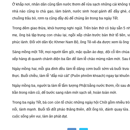
Ở khắp nơi, nhân dân cũng tắm nước thơm để rửa sạch những cái không t
nhà nào cũng lo chà gạo, làm bánh, nước sinh hoạt gánh đổ đầy ghè, 
chuồng trâu bò, rơm rạ cũng đầy đủ để chúng ăn trong ba ngày Tết.
Trong đêm giao thừa, khói hương nghi ngút. Trên bàn thờ có bày sẵn 5 nh
mẹ, ông bà tập trung con cháu lại, ngồi xếp chân trước bàn thờ tổ tiên
phúc lành. Đối với dân tộc Khmer Nam Bộ, ông Tê-vê-đa được xem là ông t
Sáng mồng một Tết, mọi người tắm gội, mặc quần áo đẹp, đội cỗ lên chùa 
xếp hàng đi quanh chánh điện ba lần để làm lễ chào mừng năm mới. Sau bu
Ngày mồng hai, mỗi gia đình đều làm lễ dâng cơm buổi sớm và buổi trưa ch
thực. Buổi chiều, làm lễ “đắp núi cát” (Puôn phnôm khsach) ngay tại khuô
Ngày mồng ba, người ta làm lễ tắm tượng Phật bằng nước thơm, rồi sau đó
trần trong năm cũ, để bước sang năm mới sạch sẽ, hoàn toàn mới.
Trong ba ngày Tết, bà con còn tổ chức những ngày hội Chôl gồm nhiều trò 
nổi, lành mạnh. Buổi tối đốt pháo thăng thiên, đốt ống lói, đánh quay 
cuộc sống yên vui, làm ăn phát đạt.