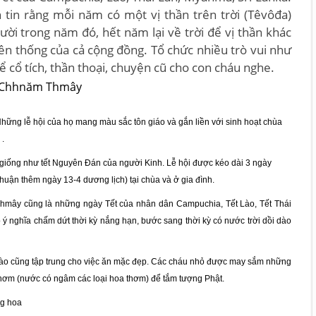
 tin rằng mỗi năm có một vị thần trên trời (Têvôđa)
ời trong năm đó, hết năm lại về trời để vị thần khác
yền thống của cả cộng đồng. Tổ chức nhiều trò vui như
 kể cổ tích, thần thoại, chuyện cũ cho con cháu nghe.
ững lễ hội của họ mang màu sắc tôn giáo và gắn liền với sinh hoạt chùa
 .
giống như tết Nguyên Đán của người Kinh. Lễ hội được kéo dài 3 ngày
nhuận thêm ngày 13-4 dương lịch) tại chùa và ở gia đình.
hmây cũng là những ngày Tết của nhân dân Campuchia, Tết Lào, Tết Thái
ý nghĩa chấm dứt thời kỳ nắng hạn, bước sang thời kỳ có nước trời dồi dào
h nào cũng tập trung cho việc ăn mặc đẹp. Các cháu nhỏ được may sắm những
 thơm (nước có ngâm các loại hoa thơm) để tắm tượng Phật.
g hoa