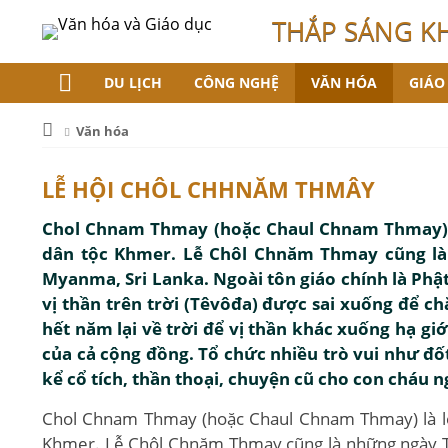
THẮP SÁNG K
DU LỊCH
CÔNG NGHỆ
VĂN HÓA
GIÁO
Văn hóa
LỄ HỘI CHÔL CHHNĂM THMÂY
Chol Chnam Thmay (hoặc Chaul Chnam Thmay) l
dân tộc Khmer. Lễ Chôl Chnăm Thmay cũng là 
Myanma, Sri Lanka. Ngoài tôn giáo chính là Phậ
vị thần trên trời (Têvôđa) được sai xuống để c
hết năm lại về trời để vị thần khác xuống hạ gi
của cả cộng đồng. Tổ chức nhiều trò vui như đốt 
kể cổ tích, thần thoại, chuyện cũ cho con cháu n
Chol Chnam Thmay (hoặc Chaul Chnam Thmay) là lễ
Khmer. Lễ Chôl Chnăm Thmay cũng là những ngày Tế