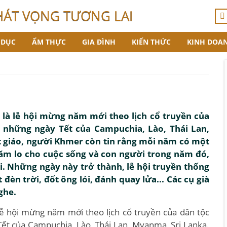
HÁT VỌNG TƯƠNG LAI
 DỤC
ẨM THỰC
GIA ĐÌNH
KIẾN THỨC
KINH DOA
à lễ hội mừng năm mới theo lịch cổ truyền của
những ngày Tết của Campuchia, Lào, Thái Lan,
t giáo, người Khmer còn tin rằng mỗi năm có một
hăm lo cho cuộc sống và con người trong năm đó,
ới. Những ngày này trở thành, lễ hội truyền thống
đèn trời, đốt ông lói, đánh quay lửa... Các cụ già
ghe.
 hội mừng năm mới theo lịch cổ truyền của dân tộc
t của Campuchia, Lào, Thái Lan, Myanma, Sri Lanka.