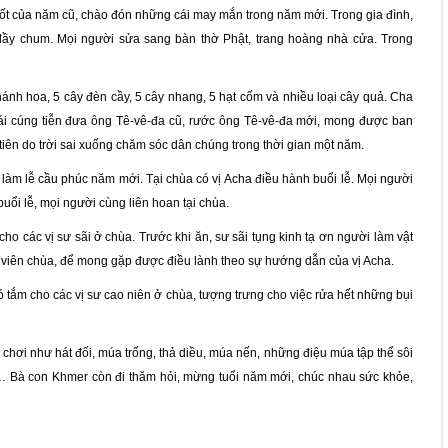
ốt của năm cũ, chào đón những cái may mắn trong năm mới. Trong gia đình,
đầy chum. Mọi người sửa sang bàn thờ Phật, trang hoàng nhà cửa. Trong
ánh hoa, 5 cây đèn cầy, 5 cây nhang, 5 hạt cốm và nhiều loại cây quả. Cha
, vái cúng tiễn đưa ông Tê-vê-đa cũ, rước ông Tê-vê-đa mới, mong được ban
iên do trời sai xuống chăm sóc dân chúng trong thời gian một năm.
làm lễ cầu phúc năm mới. Tại chùa có vị Acha điều hành buổi lễ. Mọi người
ổi lễ, mọi người cùng liên hoan tại chùa.
o các vị sư sãi ở chùa. Trước khi ăn, sư sãi tụng kinh tạ ơn người làm vật
n viên chùa, để mong gặp được điều lành theo sự hướng dẫn của vị Acha.
 tắm cho các vị sư cao niên ở chùa, tượng trưng cho việc rửa hết những bụi
chơi như hát đối, múa trống, thả diều, múa nến, những điệu múa tập thể sôi
lửa… Bà con Khmer còn đi thăm hỏi, mừng tuổi năm mới, chúc nhau sức khỏe,