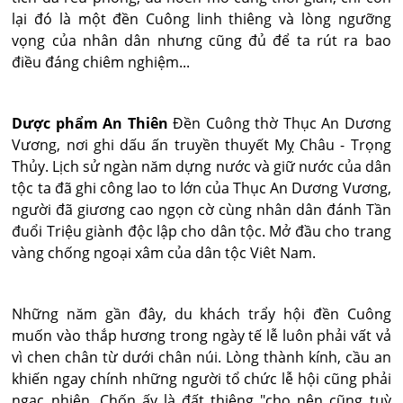
lại đó là một đền Cuông linh thiêng và lòng ngưỡng
vọng của nhân dân nhưng cũng đủ để ta rút ra bao
điều đáng chiêm nghiệm...
Dược phẩm An Thiên
Đền Cuông thờ Thục An Dương
Vương, nơi ghi dấu ấn truyền thuyết Mỵ Châu - Trọng
Thủy. Lịch sử ngàn năm dựng nước và giữ nước của dân
tộc ta đã ghi công lao to lớn của Thục An Dương Vương,
người đã giương cao ngọn cờ cùng nhân dân đánh Tần
đuổi Triệu giành độc lập cho dân tộc. Mở đầu cho trang
vàng chống ngoại xâm của dân tộc Viêt Nam.
Những năm gần đây, du khách trẩy hội đền Cuông
muốn vào thắp hương trong ngày tế lễ luôn phải vất vả
vì chen chân từ dưới chân núi. Lòng thành kính, cầu an
khiến ngay chính những người tổ chức lễ hội cũng phải
ngạc nhiên. Chốn ấy là đất thiêng "cho nên cũng tuỳ