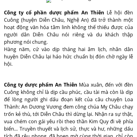
Công ty cổ phần dược phẩm An Thiên
Lễ hội đền
Cuông (huyện Diễn Châu, Nghệ An) đã trở thành một
hoạt động văn hóa tâm linh không thể thiếu được của
người dân Diễn Châu nói riêng và du khách thập
phương nói chung.
Hàng năm, cứ vào dịp tháng hai âm lịch, nhân dân
huyện Diễn Châu lại háo hức chuẩn bị đón chờ ngày lễ
hội.
Công ty dược phẩm An Thiên
Mùa xuân, đến với đền
Cuông không chỉ là dịp cầu phúc, cầu tài mà còn là dịp
để lòng người ghi dấu đoạn kết của câu chuyện Loa
Thành: An Dương Vương đem công chúa Mỵ Châu chạy
trốn kẻ thù, tới Diễn Châu thì dừng lại. Nhận ra sự thật,
vua chém con gái yêu rồi theo thần Kim Quy đi về phía
biển... Truyền thuyết và lịch sử, thực và hư, những dấu
tích đã rêu phong, đã hoen mờ cùng thời gian, chỉ còn