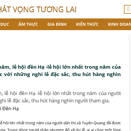
HÁT VỌNG TƯƠNG LAI
 DỤC
ẨM THỰC
GIA ĐÌNH
KIẾN THỨC
KINH DOA
ăm, lễ hội đền Hạ -lễ hội lớn nhất trong năm của
 với những nghi lễ đặc sắc, thu hút hàng nghìn
 lễ hội đền Hạ -lễ hội lớn nhất trong năm của người
hi lễ đặc sắc, thu hút hàng nghìn người tham gia.
-lễ hội lớn nhất trong năm của người dân thị xã Tuyên Quang đã được
gia.
Trong dòng người thập phương đổ về dự lễ, ai ai cũng một lòng