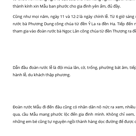
thành kính xin Mẫu ban phước cho gia đình yên ấm, đủ đầy.
Cũng như mọi năm, ngày 11 và 12-2 là ngày chính lễ. Từ 6 giờ sáng
rước bà Phương Dung công chúa từ đền Ỷ La ra đền Hạ. Tiếp đến n
tham gia vào đoàn rước bà Ngọc Lân công chúa từ đền Thượng ra đề
Dẫn đầu đoàn rước lễ là đội múa lân, cờ, trống, phường bát âm, tiế
hành lễ, du khách thập phương.
Đoàn rước Mẫu đi đến đâu cũng có nhân dân nô nức ra xem, nhiều 
qua, cầu Mẫu mang phước lộc đến gia đình mình. Không chỉ xem, 
những em bé cũng tự nguyện ngồi thành hàng dọc đường để được c