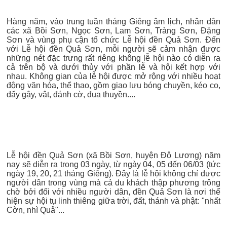
Hàng năm, vào trung tuần tháng Giêng âm lịch, nhân dân
các xã Bồi Sơn, Ngọc Sơn, Lam Sơn, Tràng Sơn, Đặng
Sơn và vùng phụ cận tổ chức Lễ hội đền Quả Sơn. Đến
với Lễ hội đền Quả Sơn, mỗi người sẽ cảm nhận được
những nét đặc trưng rất riêng không lễ hội nào có diễn ra
cả trên bộ và dưới thủy với phần lễ và hội kết hợp với
nhau. Không gian của lễ hội được mở rộng với nhiều hoạt
động văn hóa, thể thao, gồm giao lưu bóng chuyền, kéo co,
đẩy gậy, vật, đánh cờ, đua thuyền....
Lễ hội đền Quả Sơn (xã Bồi Sơn, huyện Đô Lương) năm
nay sẽ diễn ra trong 03 ngày, từ ngày 04, 05 đến 06/03 (tức
ngày 19, 20, 21 tháng Giêng). Đây là lễ hội không chỉ được
người dân trong vùng mà cả du khách thập phương trông
chờ bởi đối với nhiều người dân, đền Quả Sơn là nơi thể
hiện sự hội tụ linh thiêng giữa trời, đất, thánh và phật: "nhất
Cờn, nhì Quả"...