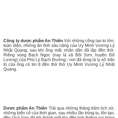
Công ty dược phẩm An Thiên
Với những công lao to lớn,
toàn diện, những ân tình sâu nặng của Uy Minh Vương Lý
Nhật Quang, sau khi ông mất, nhân dân đã lập đền thờ.
Riêng vùng Bạch Ngọc (nay là xã Bồi Sơn, huyện Đô
Lương) của Phủ Lý Bạch Đường - nơi đã từng là lỵ sở trấn
trị của ông có tới 8 đền thờ thờ Uy Minh Vương Lý Nhật
Quang.
Dược phẩm An Thiên
Trãi qua những thăng trầm lịch sử,
những biến cố của thời gian, sau nhiều lần trùng tu, tôn tạo,
đền Quả Sơn đã trở thành một tòa đền linh thiêng soi bóng