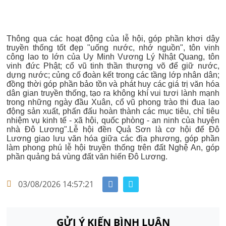
Thông qua các hoạt động của lễ hội, góp phần khơi dậy
truyền thống tốt đẹp "uống nước, nhớ nguồn", tôn vinh
công lao to lớn của Uy Minh Vương Lý Nhật Quang, tôn
vinh đức Phật; cổ vũ tinh thần thượng võ để giữ nước,
dựng nước; củng cố đoàn kết trong các tầng lớp nhân dân;
đồng thời góp phần bảo tồn và phát huy các giá trị văn hóa
dân gian truyền thống, tạo ra không khí vui tươi lành mạnh
trong những ngày đầu Xuân, cổ vũ phong trào thi đua lao
động sản xuất, phấn đấu hoàn thành các mục tiêu, chỉ tiêu
nhiệm vụ kinh tế - xã hội, quốc phòng - an ninh của huyện
nhà Đô Lương".Lễ hội đền Quả Sơn là cơ hội để Đô
Lương giao lưu văn hóa giữa các địa phương, góp phần
làm phong phú lễ hội truyền thống trên đất Nghệ An, góp
phần quảng bá vùng đất văn hiến Đô Lương.
03/08/2026 14:57:21
GỬI Ý KIẾN BÌNH LUẬN