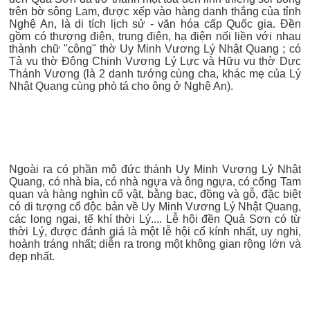
trên bờ sông Lam, được xếp vào hàng danh thắng của tỉnh
Nghệ An, là di tích lịch sử - văn hóa cấp Quốc gia. Đền
gồm có thượng điện, trung điện, hạ điện nối liền với nhau
thành chữ "công" thờ Uy Minh Vương Lý Nhật Quang ; có
Tả vu thờ Đông Chinh Vương Lý Lực và Hữu vu thờ Dực
Thánh Vương (là 2 danh tướng cùng cha, khác mẹ của Lý
Nhật Quang cùng phò tá cho ông ở Nghệ An).
Ngoài ra có phần mộ đức thánh Uy Minh Vương Lý Nhật
Quang, có nhà bia, có nhà ngựa và ông ngựa, có cổng Tam
quan và hàng nghìn cổ vật, bằng bạc, đồng và gỗ, đặc biệt
có di tượng cổ độc bản về Uy Minh Vương Lý Nhật Quang,
các long ngai, tế khí thời Lý.... Lễ hội đền Quả Sơn có từ
thời Lý, được đánh giá là một lễ hội cổ kính nhất, uy nghi,
hoành tráng nhất; diễn ra trong một không gian rộng lớn và
đẹp nhất.