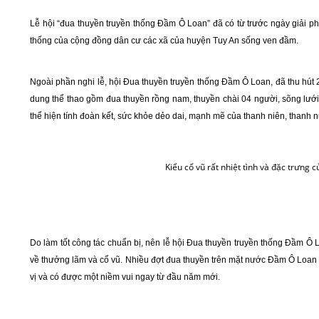
Lễ hội “đua thuyền truyền thống Đầm Ô Loan” đã có từ trước ngày giải p
thống của cộng đồng dân cư các xã của huyện Tuy An sống ven đầm.
Ngoài phần nghi lễ, hội Đua thuyền truyền thống Đầm Ô Loan, đã thu hút 21
dung thể thao gồm đua thuyền rồng nam, thuyền chài 04 người, sõng lưới
thể hiện tính đoàn kết, sức khỏe dẻo dai, mạnh mẽ của thanh niên, thanh nữ
Kiểu cổ vũ rất nhiệt tình và đặc trưng
Do làm tốt công tác chuẩn bị, nên lễ hội Đua thuyền truyền thống Đầm Ô L
về thưởng lãm và cổ vũ. Nhiều đợt đua thuyền trên mặt nước Đầm Ô Loan 
vị và có được một niềm vui ngay từ đầu năm mới.