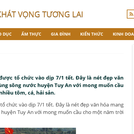
KHÁT VỌNG TƯƠNG LAI
O DỤC
ẨM THỰC
GIA ĐÌNH
KIẾN THỨC
KINH DO
ợc tổ chức vào dịp 7/1 tết. Đây là nét đẹp văn
 vùng sông nước huyện Tuy An với mong muốn cầu
hiều tôm, cá, hải sản.
ổ chức vào dịp 7/1 tết. Đây là nét đẹp văn hóa mang
ớc huyện Tuy An với mong muốn cầu cho một năm trời