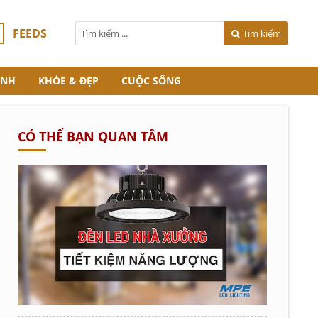
FEEDS
Tìm kiếm
ANH
KHỎE & ĐẸP
CUỘC SỐNG
CÓ THỂ BẠN QUAN TÂM