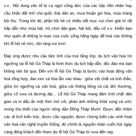
v.v.. Nội dung văn tế là ca ngợi công đức của các bậc tiền nhân hay
cầu khẩn đất trời cho quốc thái dân an, mưa thuận gió hòa, mùa màng
bội thu. Trong khi đó, phần hội hè có nhiều tiết mục vui chơi giải trí rất
hấp dẫn như múa hát, trò chơi dân gian, hát bội, đấu võ v.v. khiến bạn
như quên đi những lo toan của cuộc sống hằng ngày để hoà vào không
khí lễ hội nô nức, rộn ràng vui tươi.
Đáp ứng được nhu cầu tâm linh của mọi tầng lớp, du lịch văn hoá tín
ngưỡng tại lễ hội Gò Tháp là hình thức du lịch hấp dẫn, độc đáo mà bạn
không nên bỏ qua. Đến với lễ hội Gò Tháp là bước vào hoạt động văn
hoá tổng hợp, đan xen và hòa lẫn vào nhau : giữa vật chất và tinh thần,
giữa tín ngưỡng và văn hoá, giữa cái thiêng liêng và cái đời thường,
giữa cổ xưa và đương đại… Lễ hội Gò Tháp mang đậm tính chất dân
gian và in dấu ấn một thời mở cõi, phản ánh những khát vọng và ước
mong tha thiết của người nông dân Đồng Tháp Mười. Được đến thăm
các di tích kiến trúc, được cầu nguyện, được chứng kiến các sinh hoạt
văn hoá văn nghệ truyền thống, đó chính là nguyên nhân cuốn hút ngày
càng đông khách đến tham dự lễ hội Gò Tháp từ xưa đến nay.