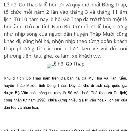
Lễ hội Gò Tháp là lễ hội lớn và quy mô nhất Đồng Tháp,
tổ chức mỗi năm 2 lần vào tháng 3 và tháng 11 âm
lịch. Từ 10 năm nay lễ hội Gò Tháp đã trở thành một lễ
hội tầm cỡ ở các tỉnh Nam Bộ. Cứ mỗi độ lễ hội, dường
như nhịp sống của người dân huyện Tháp Mười cũng
khác đi, cũng hối hả, nhộn nhịp theo từng đoàn khách
thập phương từ các nơi lũ lượt kéo về với đủ mọi
phương tiện: tàu, ghe, xe lam, xe khách v.v.
Khu di tích Gò Tháp nằm trên địa bàn hai xã Mỹ Hòa và Tân Kiều,
huyện Tháp Mười, tỉnh Đồng Tháp. Đây là Khu di tích cấp quốc gia
được Bộ Văn hoá thông tin (nay là Bộ Văn hoá, Thể thao và Du lịch)
công nhận từ năm 1998, chứa đựng nhiều giá trị văn hóa - lịch sử của
dân tộc và nhân loại.