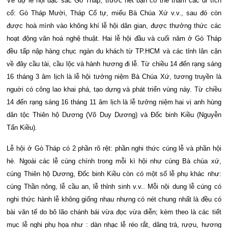
Về dự lễ hội đặc sắc Gò Tháp, trước hết bạn có thể thăm các di tích
cổ: Gò Tháp Mười, Tháp Cổ tự, miếu Bà Chúa Xứ v.v., sau đó còn
được hoà mình vào không khí lễ hội dân gian, được thưởng thức các
hoạt động văn hoá nghệ thuật. Hai lễ hội đầu và cuối năm ở Gò Tháp
đều tấp nập hàng chục ngàn du khách từ TP.HCM và các tỉnh lân cận
về đây cầu tài, cầu lộc và hành hương đi lễ. Từ chiều 14 đến rạng sáng
16 tháng 3 âm lịch là lễ hội tưởng niệm Bà Chúa Xứ, tương truyền là
nguời có công lao khai phá, tạo dựng và phát triển vùng này. Từ chiều
14 đến rạng sáng 16 tháng 11 âm lịch là lễ tưởng niệm hai vị anh hùng
dân tộc Thiên hộ Dương (Võ Duy Dương) và Đốc binh Kiều (Nguyễn
Tấn Kiều).
Lễ hội ở Gò Tháp có 2 phần rõ rệt: phần nghi thức cúng lễ và phần hội
hè. Ngoài các lễ cúng chính trong mỗi kì hội như cúng Bà chúa xứ,
cúng Thiên hộ Dương, Đốc binh Kiều còn có một số lễ phụ khác như:
cúng Thần nông, lễ cầu an, lễ thỉnh sinh v.v.. Mỗi nội dung lễ cúng có
nghi thức hành lễ không giống nhau nhưng có nét chung nhất là đều có
bài văn tế do bô lão chánh bái vừa đọc vừa diễn; kèm theo là các tiết
mục lễ nghi phụ họa như : dàn nhạc lễ réo rắt, dâng trà, rượu, hương