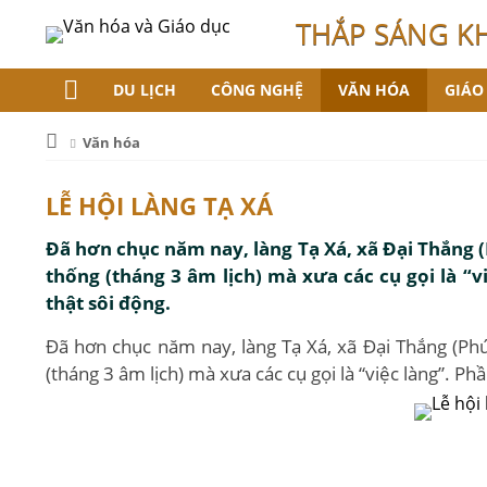
THẮP SÁNG K
DU LỊCH
CÔNG NGHỆ
VĂN HÓA
GIÁO
Văn hóa
LỄ HỘI LÀNG TẠ XÁ
Đã hơn chục năm nay, làng Tạ Xá, xã Đại Thắng (
thống (tháng 3 âm lịch) mà xưa các cụ gọi là “v
thật sôi động.
Đã hơn chục năm nay, làng Tạ Xá, xã Đại Thắng (Phú
(tháng 3 âm lịch) mà xưa các cụ gọi là “việc làng”. Ph