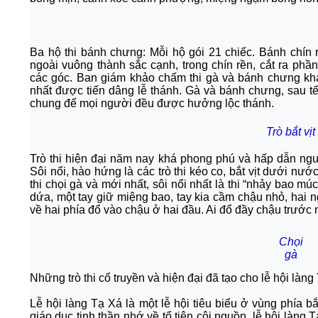
Ba hộ thi bánh chưng: Mỗi hộ gói 21 chiếc. Bánh chín 
ngoài vuông thành sắc cạnh, trong chín rền, cắt ra phần
các góc. Ban giám khảo chấm thi gà và bánh chưng khá k
nhất được tiến dâng lễ thánh. Gà và bánh chưng, sau t
chung để mọi người đều được hưởng lộc thánh.
Trò bắt vịt
Trò thi hiện đại năm nay khá phong phú và hấp dẫn ngư
Sôi nổi, hào hứng là các trò thi kéo co, bắt vịt dưới nư
thi chọi gà và mới nhất, sôi nổi nhất là thi “nhảy bao m
dứa, một tay giữ miệng bao, tay kia cầm chậu nhỏ, hai 
về hai phía đổ vào chậu ở hai đầu. Ai đổ đầy chậu trước 
Chọi
gà
Những trò thi cổ truyền và hiện đại đã tạo cho lễ hội làng
Lễ hội làng Tạ Xá là một lễ hội tiêu biểu ở vùng phía
giáo dục tinh thần nhớ về tổ tiên cội nguồn, lễ hội làng