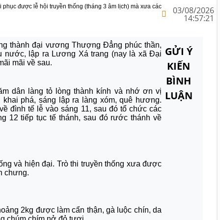
 phục được lễ hội truyền thống (tháng 3 âm lịch) mà xưa các
03/08/2026
14:57:21
rung thành đại vương Thượng Đẳng phúc thần,
GỬI Ý
nước, lập ra Lương Xá trang (nay là xã Đại
mãi mãi về sau.
KIẾN
BÌNH
ăm dân làng tỏ lòng thành kính và nhớ ơn vị
LUẬN
 khai phá, sáng lập ra làng xóm, quê hương.
về đình tế lễ vào sáng 11, sau đó tổ chức các
áng 12 tiếp tục tế thánh, sau đó rước thánh về
hống và hiện đại. Trò thi truyền thống xưa được
nh chưng.
hoảng 2kg được làm cẩn thận, gà luộc chín, da
g chúm chím nở đỏ tươi.