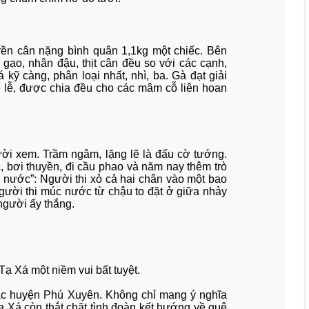
rền cân nặng bình quân 1,1kg một chiếc. Bên
 gạo, nhân đậu, thịt cân đều so với các cạnh,
ỹ càng, phân loại nhất, nhì, ba. Gà đạt giải
ế lễ, được chia đều cho các mâm cỗ liên hoan
ời xem. Trầm ngâm, lặng lẽ là đấu cờ tướng.
ớc, bơi thuyền, đi cầu phao và năm nay thêm trò
úc nước”: Người thi xỏ cả hai chân vào một bao
người thi múc nước từ chậu to đặt ở giữa nhảy
người ấy thắng.
 Tạ Xá một niềm vui bất tuyệt.
 bắc huyện Phú Xuyên. Không chỉ mang ý nghĩa
 Tạ Xá còn thắt chặt tình đoàn kết hướng về quê