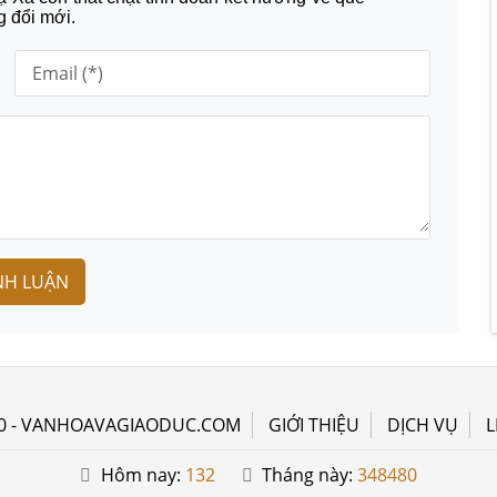
 đổi mới.
NH LUẬN
0 - VANHOAVAGIAODUC.COM
GIỚI THIỆU
DỊCH VỤ
L
Hôm nay:
132
Tháng này:
348480