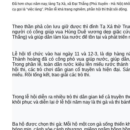
Đã hơn chục năm nay, làng Tạ Xá, xã Đại Thắng (Phú Xuyên - Hà Nội) khôi
cụ gọi là “việc làng”. Phần lễ khá trang nghiêm, phần hội thì thật sôi động.
Theo thần phả còn lưu giữ được thì đình Tạ Xá thờ T
người có công giúp vua Hùng Duệ vương dẹp giặc cứu 
Thắng) và giúp dân làm lúa nước để tồn tại và phát triển 
Lễ hội tổ chức vào hai ngày 11 và 12-3, là dịp hàng n
Thành hoàng đã có công phò vua giúp nước, giúp dân,
Trong phần lễ, toàn dân rước kiệu lên miếu rước thánh 
hội thi, các trò chơi dân gian cổ truyền và hiện đại. S
miếu. Rồi tổng kết, trao giải các trò thi.
Trong lễ hội diễn ra nhiều trò thi dân gian kể cả truyền t
khôi phục và diễn lại ở lễ hội năm nay là thi gà và thi bá
Ba hộ được chọn thi gà: Mỗi hộ một con gà sống thiến k
bóng mịn, cánh xòe cánh phượng, miệng ngậm bông hồn