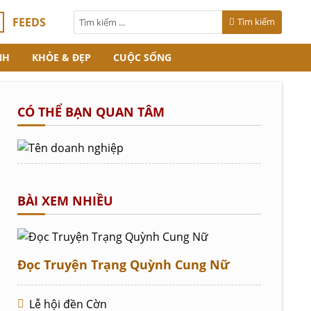
FEEDS
Tìm kiếm
NH
KHỎE & ĐẸP
CUỘC SỐNG
CÓ THỂ BẠN QUAN TÂM
BÀI XEM NHIỀU
Đọc Truyện Trạng Quỳnh Cung Nữ
Lễ hội đền Cờn