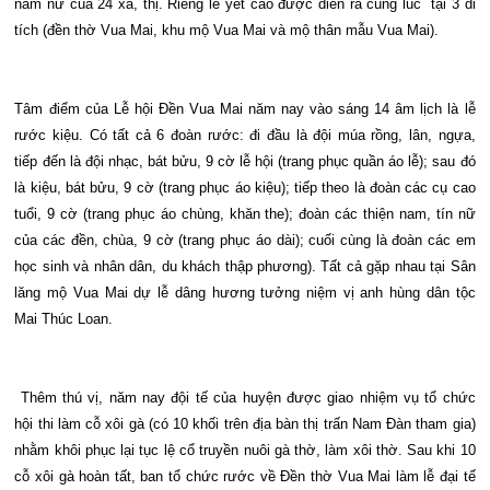
nam nữ của 24 xã, thị. Riêng lễ yết cáo được diễn ra cùng lúc tại 3 di
tích (đền thờ Vua Mai, khu mộ Vua Mai và mộ thân mẫu Vua Mai).
Tâm điểm của Lễ hội Đền Vua Mai năm nay vào sáng 14 âm lịch là lễ
rước kiệu. Có tất cả 6 đoàn rước: đi đầu là đội múa rồng, lân, ngựa,
tiếp đến là đội nhạc, bát bửu, 9 cờ lễ hội (trang phục quần áo lễ); sau đó
là kiệu, bát bửu, 9 cờ (trang phục áo kiệu); tiếp theo là đoàn các cụ cao
tuổi, 9 cờ (trang phục áo chùng, khăn the); đoàn các thiện nam, tín nữ
của các đền, chùa, 9 cờ (trang phục áo dài); cuối cùng là đoàn các em
học sinh và nhân dân, du khách thập phương). Tất cả gặp nhau tại Sân
lăng mộ Vua Mai dự lễ dâng hương tưởng niệm vị anh hùng dân tộc
Mai Thúc Loan.
Thêm thú vị, năm nay đội tế của huyện được giao nhiệm vụ tổ chức
hội thi làm cỗ xôi gà (có 10 khối trên địa bàn thị trấn Nam Đàn tham gia)
nhằm khôi phục lại tục lệ cổ truyền nuôi gà thờ, làm xôi thờ. Sau khi 10
cỗ xôi gà hoàn tất, ban tổ chức rước về Đền thờ Vua Mai làm lễ đại tế