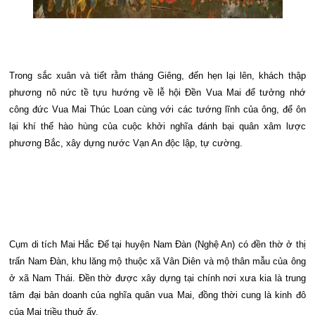
Trong sắc xuân và tiết rằm tháng Giêng, đến hẹn lại lên, khách thập
phương nô nức tề tựu hướng về lễ hội Đền Vua Mai để tưởng nhớ
công đức Vua Mai Thúc Loan cùng với các tướng lĩnh của ông, để ôn
lại khí thế hào hùng của cuộc khởi nghĩa đánh bại quân xâm lược
phương Bắc, xây dựng nước Vạn An độc lập, tự cường.
Cụm di tích Mai Hắc Đế tại huyện Nam Đàn (Nghệ An) có đền thờ ở thị
trấn Nam Đàn, khu lăng mộ thuộc xã Vân Diên và mộ thân mẫu của ông
ở xã Nam Thái. Đền thờ được xây dựng tại chính nơi xưa kia là trung
tâm đại bản doanh của nghĩa quân vua Mai, đồng thời cung là kinh đô
của Mai triều thuở ấy.