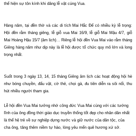
thể hiện sự tôn kính khi dâng lễ vật cúng Vua.
Hàng năm, tại đền thờ và các di tích Mai Hắc Đế có nhiều kỳ lễ trọng:
Hội đền rằm tháng giêng, lễ giỗ vua Mai 16/9, lễ giỗ Mai Mậu 4/7, giỗ
Mai Hoàng Hậu 15/7 (âm lịch)… Riêng lễ hội đền Vua Mai vào rằm tháng
Giêng hàng năm như dịp này là lễ hội được tổ chức quy mô lớn và long
trọng nhất.
Suốt trong 3 ngày 13, 14, 15 tháng Giêng âm lịch các hoạt động hội hè
như bóng chuyền, đấu vật, cờ thẻ, chọi gà, đu tiên diễn ra sôi nổi, thu
hút nhiều người tham gia.
Lễ hội đền Vua Mai tưởng nhớ công đức Vua Mai cùng với các tướng
lĩnh của ông đồng thời giáo dục truyền thống tốt đẹp cho nhân dân nhất
là thế hệ trẻ về sự nghiệp dựng nước và giữ nước của dân tộc, của
cha ông, tăng thêm niềm tự hào, lòng yêu mến quê hương xứ sở.