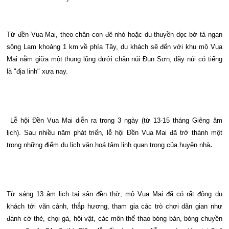
Từ đền Vua Mai, theo chân con đê nhỏ hoặc du thuyền dọc bờ tả ngạn
sông Lam khoảng 1 km về phía Tây, du khách sẽ đến với khu mộ Vua
Mai nằm giữa một thung lũng dưới chân núi Đụn Sơn, dãy núi có tiếng
là "địa linh" xưa nay.
Lễ hội Đền Vua Mai diễn ra trong 3 ngày (từ 13-15 tháng Giêng âm
lịch). Sau nhiều năm phát triển, lễ hội Đền Vua Mai đã trở thành một
.
trong những điểm du lịch văn hoá tâm linh quan trọng của huyện nhà
Từ sáng 13 âm lịch tại sân đền thờ, mộ Vua Mai đã có rất đông du
khách tới vãn cảnh, thắp hương, tham gia các trò chơi dân gian như
đánh cờ thẻ, chọi gà, hội vật, các môn thể thao bóng bàn, bóng chuyền