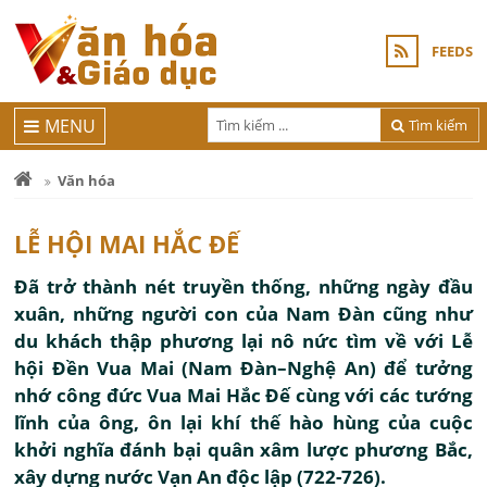
FEEDS
MENU
Tìm kiếm
Văn hóa
LỄ HỘI MAI HẮC ĐẾ
Đã trở thành nét truyền thống, những ngày đầu
xuân, những người con của Nam Đàn cũng như
du khách thập phương lại nô nức tìm về với Lễ
hội Đền Vua Mai (Nam Đàn–Nghệ An) để tưởng
nhớ công đức Vua Mai Hắc Đế cùng với các tướng
lĩnh của ông, ôn lại khí thế hào hùng của cuộc
khởi nghĩa đánh bại quân xâm lược phương Bắc,
xây dựng nước Vạn An độc lập (722-726).