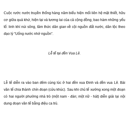
Cuộc rước nước truyền thống hàng năm biểu hiện mối liên hệ mật thiết, hữu
cơ giữa quá khứ, hiện tại và tương lai của cả cộng đồng, bao hàm những yếu
tố: linh khí núi sông, tâm thức dân gian về cội nguồn đất nước, dân tộc theo
đạo lý “Uống nước nhớ nguồn”.
Lễ tế tại đền Vua Lê.
Lễ tế diễn ra vào ban đêm cùng lúc ở hai đền vua Đinh và đền vua Lê. Bài
văn tế chia thành chín đoạn (cửu khúc). Sau khi chủ tế xướng xong một đoạn
có hai người phường nhà trò (một nam - đàn; một nữ - hát) diễn giải lại nội
dung đoạn văn tế bằng điệu ca trù.