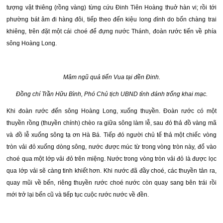
tượng vật thiêng (rồng vàng) từng cứu Đinh Tiên Hoàng thuở hàn vi; rồi tới
phường bát âm đi hàng đôi, tiếp theo đến kiệu long đình do bốn chàng trai
khiêng, trên đặt một cái choé để đựng nước Thánh, đoàn rước tiến về phía
sông Hoàng Long.
Mâm ngũ quả tiến Vua tại đền Đinh.
Đồng chí Trần Hữu Bình, Phó Chủ tịch UBND tỉnh đánh trống khai mạc.
Khi đoàn rước đến sông Hoàng Long, xuống thuyền. Đoàn rước có một
thuyền rồng (thuyền chính) chèo ra giữa sông làm lễ, sau đó thả đồ vàng mã
và đồ lễ xuống sông tạ ơn Hà Bá. Tiếp đó người chủ tế thả một chiếc vòng
tròn vải đỏ xuống dòng sông, nước được múc từ trong vòng tròn này, đổ vào
choé qua một lớp vải đỏ trên miệng. Nước trong vòng tròn vải đỏ là được lọc
qua lớp vải sẽ càng tinh khiết hơn. Khi nước đã đầy choé, các thuyền tản ra,
quay mũi về bến, riêng thuyền rước choé nước còn quay sang bên trái rồi
mới trở lại bến cũ và tiếp tục cuộc rước nước về đền.