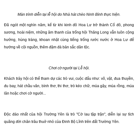
Màn trình diễn tại lễ hội do Nhà hát chèo Ninh Bình thực hiện.
Đã ngót một nghìn năm, kể từ khi kinh đô Hoa Lư trở thành Cố đô, phong
sương, hoài niệm, những âm thanh của trống hội Thăng Long vẫn luôn cộng
hưởng, hùng tráng, khoan nhặt cùng tiếng trống rước nước ở Hoa Lư để
hướng về cội nguồn, thêm đậm đà bản sắc dân tộc.
Chơi cờ người tại Lễ hội.
Khách trảy hội có thể tham dự các trò vui, cuộc đấu như: võ, vật, đua thuyền,
đu bay, hát chầu văn, bình thơ, thi thơ, trò kéo chữ, múa gậy, múa rồng, múa
lân hoặc chơi cờ người...
Độc đáo nhất của hội Trường Yên là trò "Cờ lau tập trận", diễn lại sự tích
quãng đời chăn trâu thuở nhỏ của Đinh Bộ Lĩnh trên đất Trường Yên.