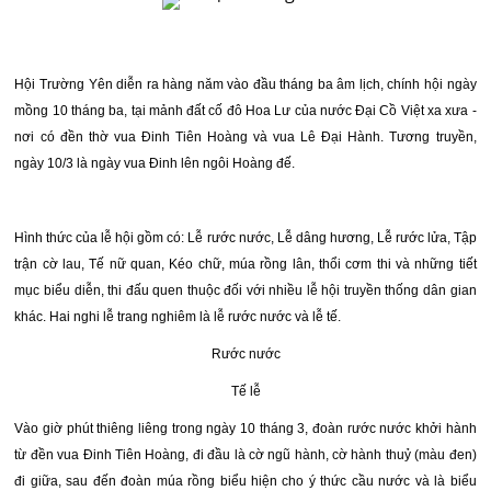
Hội Trường Yên diễn ra hàng năm vào đầu tháng ba âm lịch, chính hội ngày
mồng 10 tháng ba, tại mảnh đất cố đô Hoa Lư của nước Đại Cồ Việt xa xưa -
nơi có đền thờ vua Đinh Tiên Hoàng và vua Lê Đại Hành. Tương truyền,
ngày 10/3 là ngày vua Đinh lên ngôi Hoàng đế.
Hình thức của lễ hội gồm có: Lễ rước nước, Lễ dâng hương, Lễ rước lửa, Tập
trận cờ lau, Tế nữ quan, Kéo chữ, múa rồng lân, thổi cơm thi và những tiết
mục biểu diễn, thi đấu quen thuộc đối với nhiều lễ hội truyền thống dân gian
khác. Hai nghi lễ trang nghiêm là lễ rước nước và lễ tế.
Rước nước
Tế lễ
Vào giờ phút thiêng liêng trong ngày 10 tháng 3, đoàn rước nước khởi hành
từ đền vua Đinh Tiên Hoàng, đi đầu là cờ ngũ hành, cờ hành thuỷ (màu đen)
đi giữa, sau đến đoàn múa rồng biểu hiện cho ý thức cầu nước và là biểu