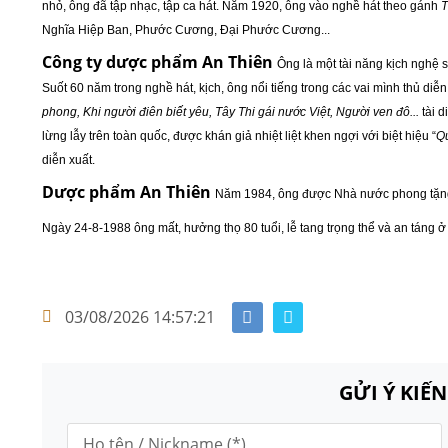
nhỏ, ông đã tập nhạc, tập ca hát. Năm 1920, ông vào nghề hát theo gánh
T
Nghĩa Hiệp Ban, Phước Cương, Đại Phước Cương...
Công ty dược phẩm An Thiên
Ông là một tài năng kịch nghệ sá
Suốt 60 năm trong nghề hát, kịch, ông nổi tiếng trong các vai mình thủ diễn
phong, Khi người điên biết yêu, Tây Thi gái nước Việt, Người ven đô...
tài d
lừng lẫy trên toàn quốc, được khán giả nhiệt liệt khen ngợi với biệt hiệu “
Qu
diễn xuất.
Dược phẩm An Thiên
Năm 1984, ông được Nhà nước phong tặng
Ngày 24-8-1988 ông mất, hưởng thọ 80 tuổi, lễ tang trọng thể và an táng 
03/08/2026 14:57:21
GỬI Ý KIẾ