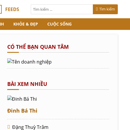
FEEDS
Tìm kiếm
NH
KHỎE & ĐẸP
CUỘC SỐNG
CÓ THỂ BẠN QUAN TÂM
BÀI XEM NHIỀU
Đinh Bá Thi
Đặng Thuỳ Trâm