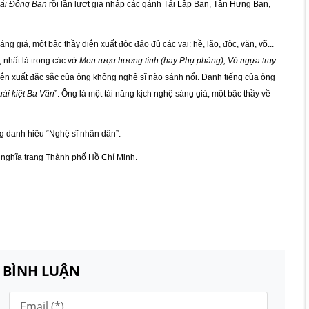
ái Đồng Ban
rồi lần lượt gia nhập các gánh Tái Lập Ban, Tân Hưng Ban,
ng giá, một bậc thầy diễn xuất độc đáo đủ các vai: hề, lão, độc, văn, võ...
, nhất là trong các vở
Men rượu hương tình (hay Phụ phàng), Vó ngựa truy
iễn xuất đặc sắc của ông không nghệ sĩ nào sánh nổi. Danh tiếng của ông
ái kiệt Ba Vân
”. Ông là một tài năng kịch nghệ sáng giá, một bậc thầy về
 danh hiệu “Nghệ sĩ nhân dân”.
ở nghĩa trang Thành phố Hồ Chí Minh.
N BÌNH LUẬN