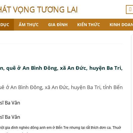
HÁT VỌNG TƯƠNG LAI
 DỤC
ẨM THỰC
GIA ĐÌNH
KIẾN THỨC
KINH DOA
ân, quê ở An Bình Đông, xã An Đức, huyện Ba Tri,
uê ở An Bình Đông, xã An Đức, huyện Ba Tri, tỉnh Bến
một gia đình nghèo đông anh em ở Bến Tre nhưng lại rất thích đơn ca. Thuở