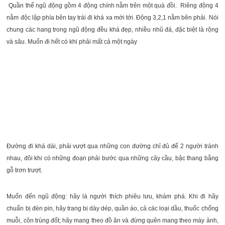
Quần thể ngũ động gồm 4 động chính nằm trên một quà đồi. Riêng động 4
nằm độc lập phía bên tay trái đi khá xa mới tới. Động 3,2,1 nằm bên phải. Nói
chung các hang trong ngũ động đều khá đẹp, nhiều nhũ đá, đặc biệt là rộng
và sâu. Muốn đi hết có khi phải mất cả một ngày
Đường đi khá dài, phải vượt qua những con đường chỉ đủ để 2 người tránh
nhau, đôi khi có những đoạn phải bước qua những cây cầu, bậc thang bằng
gỗ trơn trượt.
Muốn đến ngũ động: hãy là người thích phiêu lưu, khám phá. Khi đi hãy
chuẩn bị đèn pin, hãy trang bị dày dép, quần áo, cả các loại dầu, thuốc chống
muỗi, côn trùng đốt; hãy mang theo đồ ăn và đừng quên mang theo máy ảnh,