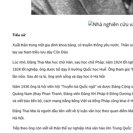
Tiểu sử
Xuất thân trong một gia đình khoa bảng, có truyền thống yêu nước. Thân s
tay sai Nam triều lưu đày Côn Đảo.
Lúc nhỏ, Đặng Thai Mai học chữ Hán, sau học chữ Pháp; năm 1924 tốt ng
1928 tốt nghiệp, ông được bổ dạy ở trường Quốc học Huế. Ông tham gia “Đả
lần nữa. Sau đó ra tù, ông sinh sống và dạy học ở Hà Nội.
Năm 1936 ông là hội viên hội “Truyền bá Quốc ngữ” và được Đảng Cộng s
Quảng Nam (thay Phan Thanh, Đảng viên Đảng XH Pháp ở Đông Dương bị 
và viết báo tiến bộ, cách mạng bằng tiếng Việt và tiếng Pháp công khai ở 
Đặng Thai Mai là người đầu tiên viết về l
ý
luận văn học theo quan điểm Mác
Hà Nội.
Tiếp theo ông còn viết về thân thế sự nghiệp nhà văn hào lớn Trung Quốc: