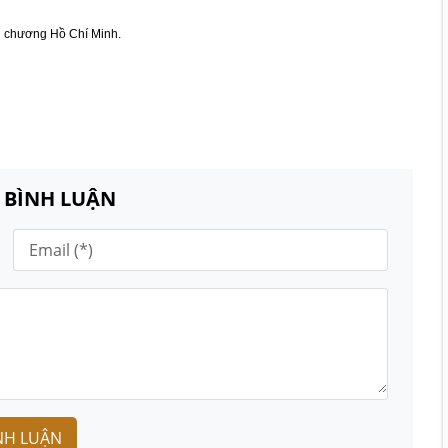
n chương Hồ Chí Minh.
N BÌNH LUẬN
NH LUẬN