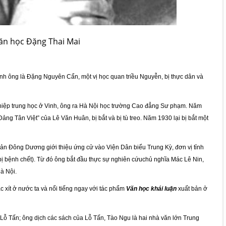
inh ông là Đặng Nguyên Cẩn, một vị học quan triều Nguyễn, bị thực dân và
hiệp trung học ở Vinh, ông ra Hà Nội học trường Cao đẳng Sư phạm. Năm
ng Tân Việt” của Lê Văn Huân, bị bắt và bị tù treo. Năm 1930 lại bị bắt một
ản Đông Dương giới thiệu ứng cử vào Viện Dân biểu Trung K
ỳ
, đơn vị tỉnh
bệnh chết). Từ đó ông bắt đầu thực sự nghiên cứu
chủ nghĩa Mác Lê Nin,
Hà Nội.
 xít ở nước ta và nổi tiếng ngay với tác phẩm
Văn học khái luận
xuất bản ở
 Lỗ Tấn; ông dịch các sách của Lỗ Tấn, Tào Ngu là hai nhà văn lớn Trung