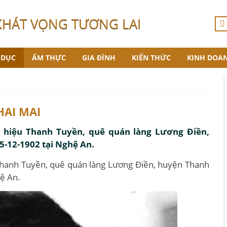
KHÁT VỌNG TƯƠNG LAI
 DỤC
ẨM THỰC
GIA ĐÌNH
KIẾN THỨC
KINH DOA
AI MAI
t hiệu Thanh Tuyền, quê quán làng Lương Điền,
5-12-1902 tại Nghệ An.
 Thanh Tuyền, quê quán làng Lương Điền, huyện Thanh
ệ An.