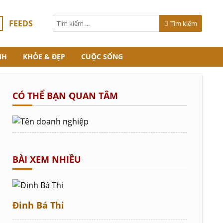
FEEDS
Tìm kiếm
NH
KHỎE & ĐẸP
CUỘC SỐNG
CÓ THỂ BẠN QUAN TÂM
BÀI XEM NHIỀU
Đinh Bá Thi