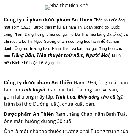
Công ty cổ phần dược phẩm An Thiên
Thân phụ của ông
mất sớm (1923), được thân mẫu là Phạm Thị Đoan (dòng dõi Quốc
công Phạm Đăng Hưng, cháu cố, gọi Từ Dũ Thái hậu bằng Bà tổ cô) và
chị ruột là Lê Thị Ngọc Sương chăm sóc, ông học hành đỗ đạt nên
danh. Ông mở trường tư ở Phan Thiết và làm thơ gởi đăng trên các
Tiếng Dân, Tiểu thuyết thứ năm, Người Mới
,
báo
kí bút
hiệu Bích Khê hoặc Lê Mộng Thu.
Công ty dược phẩm An Thiên
Năm 1939, ông xuất bản
tập thơ
Tinh huyết
.
Các bài thơ của ông làm về sau,
gom lại trong mấy tập:
Tinh hoa, Mấy dòng thơ cũ
(gần
trăm bài thơ Đường luật), chưa xuất bản.
Dược phẩm An Thiên
Rằm tháng Chạp, năm Bính Tuất
ông mất, hưởng dương 30 tuổi.
Ông là một nhà thơ thuộc trường phái Tượng trưng của