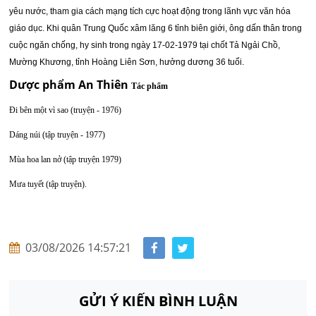
yêu nước, tham gia cách mạng tích cực
hoạt động trong lãnh vực văn hóa
giáo dục. Khi quân Trung Quốc xâm lăng 6 tỉnh biên giới, ông dấn thân trong
cuộc ngăn chống, hy sinh trong ngày 17-02-1979 tại chốt Tả Ngải Chồ,
Mường Khương, tỉnh Hoàng Liên Sơn, hưởng dương 36 tuổi.
Dược phẩm An Thiên
Tác phẩm
Đi bên một vì sao (truyện - 1976)
Dáng núi (tập truyện - 1977)
Mùa hoa lan nở (tập truyện 1979)
Mưa tuyết (tập truyện).
03/08/2026 14:57:21
GỬI Ý KIẾN BÌNH LUẬN