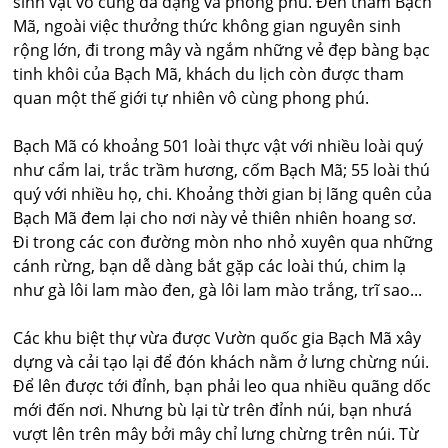
sinh vật vô cùng đa dạng và phong phú. Ðến thăm Bạch
Mã, ngoài việc thưởng thức không gian nguyên sinh
rộng lớn, đi trong mây và ngắm những vẻ đẹp bàng bạc
tinh khôi của Bạch Mã, khách du lịch còn được tham
quan một thế giới tự nhiên vô cùng phong phú.
Bạch Mã có khoảng 501 loài thực vật với nhiều loài quý
như cẩm lai, trắc trầm hương, cốm Bạch Mã; 55 loài thú
quý với nhiều họ, chi. Khoảng thời gian bị lãng quên của
Bạch Mã đem lại cho nơi này vẻ thiên nhiên hoang sơ.
Ði trong các con đường mòn nho nhỏ xuyên qua những
cánh rừng, bạn dễ dàng bắt gặp các loài thú, chim lạ
như gà lôi lam mào đen, gà lôi lam mào trắng, trĩ sao...
Các khu biệt thự vừa được Vườn quốc gia Bạch Mã xây
dựng và cải tạo lại để đón khách nằm ở lưng chừng núi.
Ðể lên được tới đỉnh, bạn phải leo qua nhiều quãng dốc
mới đến nơi. Nhưng bù lại từ trên đỉnh núi, bạn nhưá
vượt lên trên mây bởi mây chỉ lưng chừng trên núi. Từ