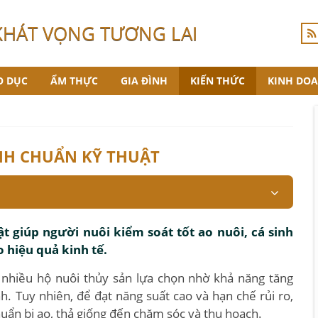
KHÁT VỌNG TƯƠNG LAI
O DỤC
ẨM THỰC
GIA ĐÌNH
KIẾN THỨC
KINH DO
ÍNH CHUẨN KỸ THUẬT
t giúp người nuôi kiểm soát tốt ao nuôi, cá sinh
 hiệu quả kinh tế.
c nhiều hộ nuôi thủy sản lựa chọn nhờ khả năng tăng
h. Tuy nhiên, để đạt năng suất cao và hạn chế rủi ro,
huẩn bị ao, thả giống đến chăm sóc và thu hoạch.