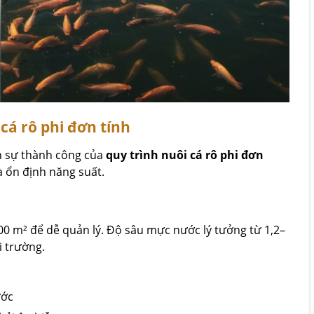
cá rô phi đơn tính
nh sự thành công của
quy trình nuôi cá rô phi đơn
à ổn định năng suất.
000 m² để dễ quản lý. Độ sâu mực nước lý tưởng từ 1,2–
i trường.
ước