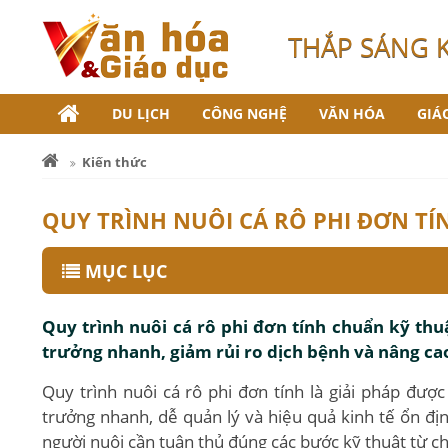
THẮP SÁNG 
DU LỊCH
CÔNG NGHỆ
VĂN HÓA
GIÁ
Kiến thức
QUY TRÌNH NUÔI CÁ RÔ PHI ĐƠN T
MỤC LỤC
Quy trình nuôi cá rô phi đơn tính chuẩn kỹ thuậ
trưởng nhanh, giảm rủi ro dịch bệnh và nâng cao
Quy trình nuôi cá rô phi đơn tính là giải pháp đượ
trưởng nhanh, dễ quản lý và hiệu quả kinh tế ổn địn
người nuôi cần tuân thủ đúng các bước kỹ thuật từ c