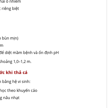
thải ô nhiễm
 riêng biệt
m bùn mịn)
im
 để diệt mầm bệnh và ổn định pH
khoảng 1,0–1,2 m.
c khi thả cá
 bằng hệ vi sinh:
học theo khuyến cáo
g nâu nhạt