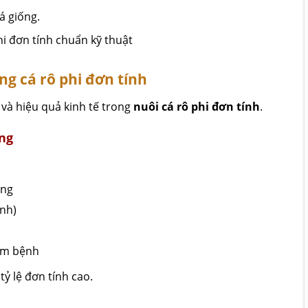
á giống.
ng cá rô phi đơn tính
 và hiệu quả kinh tế trong
nuôi cá rô phi đơn tính
.
ợng
àng
ình)
ầm bệnh
ỷ lệ đơn tính cao.