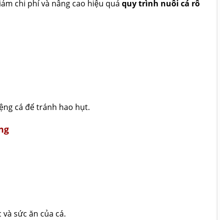
iảm chi phí và nâng cao hiệu quả
quy trình nuôi cá rô
ệng cá để tránh hao hụt.
ng
 và sức ăn của cá.