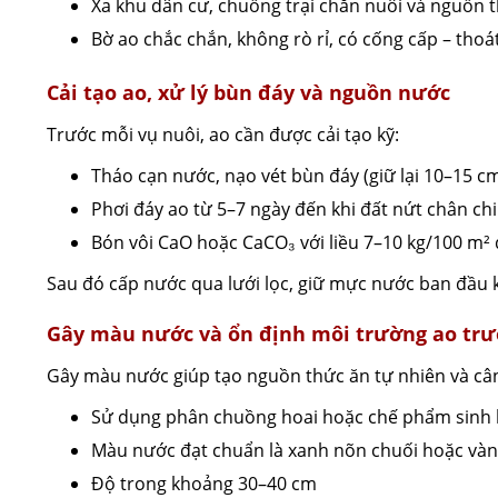
Xa khu dân cư, chuồng trại chăn nuôi và nguồn 
Bờ ao chắc chắn, không rò rỉ, có cống cấp – thoát
Cải tạo ao, xử lý bùn đáy và nguồn nước
Trước mỗi vụ nuôi, ao cần được cải tạo kỹ:
Tháo cạn nước, nạo vét bùn đáy (giữ lại 10–15 c
Phơi đáy ao từ 5–7 ngày đến khi đất nứt chân ch
Bón vôi CaO hoặc CaCO₃ với liều 7–10 kg/100 m²
Sau đó cấp nước qua lưới lọc, giữ mực nước ban đầu 
Gây màu nước và ổn định môi trường ao trướ
Gây màu nước giúp tạo nguồn thức ăn tự nhiên và cân
Sử dụng phân chuồng hoai hoặc chế phẩm sinh 
Màu nước đạt chuẩn là xanh nõn chuối hoặc vàn
Độ trong khoảng 30–40 cm