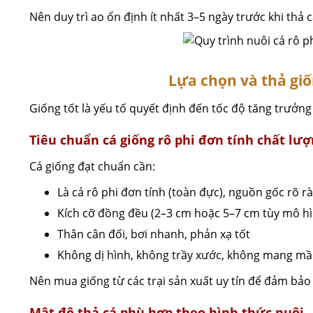
Nên duy trì ao ổn định ít nhất 3–5 ngày trước khi thả c
Lựa chọn và thả giố
Giống tốt là yếu tố quyết định đến tốc độ tăng trưởng
Tiêu chuẩn cá giống rô phi đơn tính chất lư
Cá giống đạt chuẩn cần:
Là cá rô phi đơn tính (toàn đực), nguồn gốc rõ r
Kích cỡ đồng đều (2–3 cm hoặc 5–7 cm tùy mô h
Thân cân đối, bơi nhanh, phản xạ tốt
Không dị hình, không trầy xước, không mang m
Nên mua giống từ các trại sản xuất uy tín để đảm bảo t
Mật độ thả cá phù hợp theo hình thức nuôi