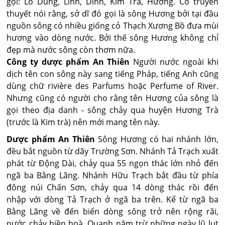
gọi: Lô Dung, Linh, Dinh, Kim Trà, Hương. Có truyền
thuyết nói rằng, sở dĩ đó gọi là sông Hương bởi tại đầu
nguồn sông có nhiều giống cỏ Thạch Xương Bồ đưa mùi
hương vào dòng nước. Bởi thế sông Hương không chỉ
đẹp mà nước sông còn thơm nữa.
Công ty dược phẩm An Thiên
Người nước ngoài khi
dịch tên con sông này sang tiếng Pháp, tiếng Anh cũng
dùng chữ rivière des Parfums hoặc Perfume of River.
Nhưng cũng có người cho rằng tên Hương của sông là
gọi theo địa danh - sông chảy qua huyện Hương Trà
(trước là Kim trà) nên mới mang tên này.
Dược phẩm An Thiên
Sông Hương có hai nhánh lớn,
đều bắt nguồn từ dãy Trường Sơn. Nhánh Tả Trạch xuất
phát từ Động Dài, chảy qua 55 ngọn thác lớn nhỏ đến
ngã ba Bằng Lãng. Nhánh Hữu Trạch bắt đầu từ phía
đông núi Chấn Sơn, chảy qua 14 dòng thác rồi đến
nhập với dòng Tả Trạch ở ngã ba trên. Kể từ ngã ba
Bằng Lãng về đến biển dòng sông trở nên rộng rãi,
nước chảy hiền hoà. Quanh năm trừ những ngày lũ lụt