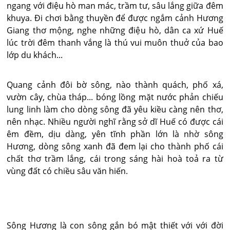
ngang với điệu hò man mác, trầm tư, sâu lắng giữa đêm
khuya. Ði chơi bằng thuyền để được ngắm cảnh Hương
Giang thơ mộng, nghe những điệu hò, dân ca xứ Huế
lúc trời đêm thanh vắng là thú vui muôn thuở của bao
lớp du khách...
Quang cảnh đôi bờ sông, nào thành quách, phố xá,
vườn cây, chùa tháp... bóng lồng mặt nước phản chiếu
lung linh làm cho dòng sông đã yêu kiều càng nên thơ,
nên nhạc. Nhiều người nghĩ rằng sở dĩ Huế có được cái
êm đềm, dịu dàng, yên tĩnh phần lớn là nhờ sông
Hương, dòng sông xanh đã đem lại cho thành phố cái
chất thơ trầm lắng, cái trong sáng hài hoà toả ra từ
vùng đất có chiều sâu văn hiến.
Sông Hương là con sông gắn bó mật thiết với với đời