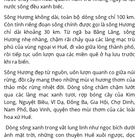
nước sông đều xanh biếc.
Sông Hương không dài, toàn bộ dòng sông chỉ 100 km.
Còn tính riêng đoạn sông chính được gọi là sông Hương
chỉ dài khoảng 30 km. Từ ngã ba Bằng Lãng, sông
Hương nhẹ nhàng, chậm rãi chảy qua các làng mạc trù
phú của vùng ngoại vi Huế, đi vào giữa lòng thành phố,
rồi tiếp tục uốn lượn qua các miền quê ở hạ lưu trước
khi ra biển.
Sông Hương đẹp từ nguồn, uốn lượn quanh co giữa núi
rừng, đồi cây mang theo những mùi vị hương thơm của
thảo mộc rừng nhiệt đới. Dòng sông chầm chậm lướt
qua các làng mạc xanh tươi, rợp bóng cây của Kim
Long, Nguyệt Biều, Vĩ Dạ, Ðông Ba, Gia Hội, Chợ Dinh,
Nam Phổ, Bao Vinh, quyện theo mùi thơm của các loài
hoa xứ Huế.
Dòng sông xanh trong vắt lung linh như ngọc bích dưới
ánh mặt trời, những con thuyền Huế xuôi ngược, dọc