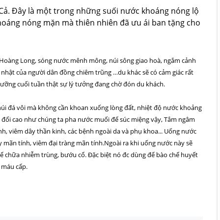
Cả. Đây là một trong những suối nước khoáng nóng lộ
 khoáng nóng mặn mà thiên nhiên đã ưu ái ban tặng cho
g Hoàng Long, sóng nước mênh mông, núi sông giao hoà, ngắm cảnh
 nhật của người dân đồng chiêm trũng …du khác sẽ có cảm giác rất
dưỡng cuối tuần thật sự lý tưởng đang chờ đón du khách.
úi đá vôi mà không cần khoan xuống lòng đất, nhiệt độ nước khoảng
ng đối cao như chúng ta pha nước muối để súc miệng vậy, Tắm ngâm
nh, viêm dây thần kinh, các bệnh ngoài da và phụ khoa... Uống nước
ày mãn tính, viêm đại tràng mãn tính.Ngoài ra khi uống nước này sẽ
ể chữa nhiễm trùng, bướu cổ. Đặc biệt nó đc dùng để bào chế huyết
 máu cấp.