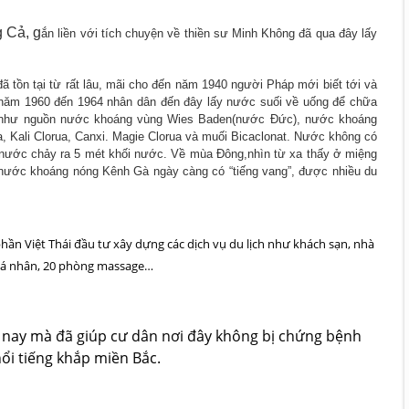
g Cả, g
ắn liền với tích chuyện về thiền sư Minh Không đã qua đây lấy
ã tồn tại từ rất lâu, mãi cho đến năm 1940 người Pháp mới biết tới và
 năm 1960 đến 1964 nhân dân đến đây lấy nước suối về uống để chữa
tự như nguồn nước khoáng vùng Wies Baden(nước Đức), nước khoáng
, Kali Clorua, Canxi. Magie Clorua và muối Bicaclonat. Nước không có
ồn nước chảy ra 5 mét khối nước. Về mùa Đông,nhìn từ xa thấy ở miệng
 nước khoáng nóng Kênh Gà ngày càng có “tiếng vang”, được nhiều du
ần Việt Thái đầu tư xây dựng các dịch vụ du lịch như khách sạn, nhà
 cá nhân, 20 phòng massage…
 nay mà đã giúp cư dân nơi đây không bị chứng bệnh
ổi tiếng khắp miền Bắc.