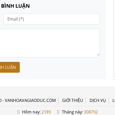
N BÌNH LUẬN
NH LUẬN
0 - VANHOAVAGIAODUC.COM
GIỚI THIỆU
DỊCH VỤ
L
Hôm nay:
2189
Tháng này:
308792