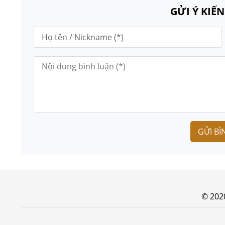
GỬI Ý KIẾ
GỬI BÌ
© 202