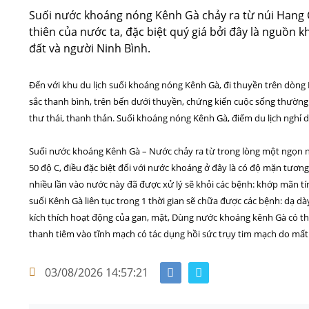
Suối nước khoáng nóng Kênh Gà chảy ra từ núi Hang 
thiên của nước ta, đặc biệt quý giá bởi đây là nguồn
đất và người Ninh Bình.
Đến với khu du lịch suối khoáng nóng Kênh Gà, đi thuyền trên dòn
sắc thanh bình, trên bến dưới thuyền, chứng kiến cuộc sống thường
thư thái, thanh thản. Suối khoáng nóng Kênh Gà, điểm du lịch nghỉ 
Suối nước khoáng Kênh Gà – Nước chảy ra từ trong lòng một ngọn n
50 độ C, điều đặc biệt đối với nước khoáng ở đây là có độ mặn tươ
nhiều lần vào nước này đã được xử lý sẽ khỏi các bệnh: khớp mãn tí
suối Kênh Gà liên tục trong 1 thời gian sẽ chữa được các bệnh: dạ d
kích thích hoạt động của gan, mật, Dùng nước khoáng kênh Gà có th
thanh tiêm vào tĩnh mạch có tác dụng hồi sức trụy tim mạch do mất
03/08/2026 14:57:21