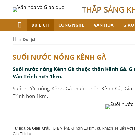
THẮP SÁNG K
DU LỊCH
CÔNG NGHỆ
VĂN HÓA
GIÁO
Du lịch
SUỐI NƯỚC NÓNG KÊNH GÀ
Suối nước nóng Kênh Gà thuộc thôn Kênh Gà, Gia
Vân Trình hơn 1km.
Suối nước nóng Kênh Gà thuộc thôn Kênh Gà, Gia T
Trình hơn 1km.
Từ ngã ba Gián Khẩu (Gia Viễn), đi hơn 10 km, du khách sẽ đến với
Gia Thịnh).