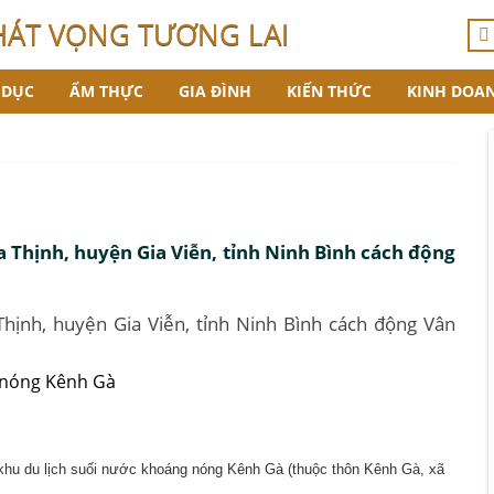
HÁT VỌNG TƯƠNG LAI
 DỤC
ẨM THỰC
GIA ĐÌNH
KIẾN THỨC
KINH DOA
 Thịnh, huyện Gia Viễn, tỉnh Ninh Bình cách động
hịnh, huyện Gia Viễn, tỉnh Ninh Bình cách động Vân
 khu du lịch suối nước khoáng nóng Kênh Gà (thuộc thôn Kênh Gà, xã