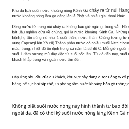
chảy ra từ núi Han
Khu du lịch suối nước khoáng nóng Kênh Gà
nước khoáng nóng làm gà dâng lên lễ Phật và nhiều giai thoại khác.
Dòng nước từ trong núi chảy ra không bao giờ ngừng, trong vắt. Nó đ
bát đầu nghiên cứu về chúng, gọi là nước khoáng Kênh Gà. Những
bệnh,họ tôn sùng nó như 1 suối thần, nước thần. Chúng tương 
vùng Capcaz(Liên Xô cũ).Thành phần nước có nhiều muối Natri clorua
màu, trong, nhiệt độ ổn định trong cả năm là 53 độ C. Mỗi giờ ngu
suối 1 đám sương mù dày đặc từ suối bốc lên
. Từ đó đến nay, suối
khách khắp trong và ngoài nước tìm đến.
Đáp ứng nhu cầu của du khách, khu vực này đang được Công ty cổ ph
hàng, bể sục bơi tập thể, 18 phòng tắm nước khoáng bồn gỗ thông
Không biết suối nước nóng này hình thành tư bao đời
ngoài da, đã có thời kỳ suối nước nóng làng Kênh Gà n