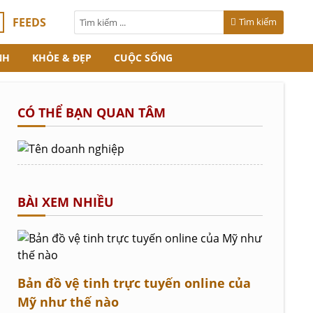
FEEDS
Tìm kiếm
NH
KHỎE & ĐẸP
CUỘC SỐNG
CÓ THỂ BẠN QUAN TÂM
BÀI XEM NHIỀU
Bản đồ vệ tinh trực tuyến online của
Mỹ như thế nào