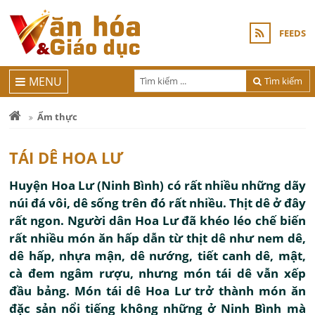
FEEDS
MENU
Tìm kiếm
Ẩm thực
TÁI DÊ HOA LƯ
Huyện Hoa Lư (Ninh Bình) có rất nhiều những dãy
núi đá vôi, dê sống trên đó rất nhiều. Thịt dê ở đây
rất ngon. Người dân Hoa Lư đã khéo léo chế biến
rất nhiều món ăn hấp dẫn từ thịt dê như nem dê,
dê hấp, nhựa mận, dê nướng, tiết canh dê, mật,
cà đem ngâm rượu, nhưng món tái dê vẫn xếp
đầu bảng. Món tái dê Hoa Lư trở thành món ăn
đặc sản nổi tiếng không những ở Ninh Bình mà