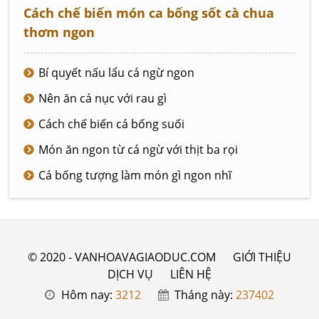
Cách chế biến món ca bống sốt cà chua
thơm ngon
Bí quyết nấu lẩu cá ngừ ngon
Nên ăn cá nục với rau gì
Cách chế biến cá bống suối
Món ăn ngon từ cá ngừ với thịt ba rọi
Cá bống tượng làm món gì ngon nhĩ
© 2020 - VANHOAVAGIAODUC.COM
GIỚI THIỆU
DỊCH VỤ
LIÊN HỆ
Hôm nay:
3212
Tháng này:
237402