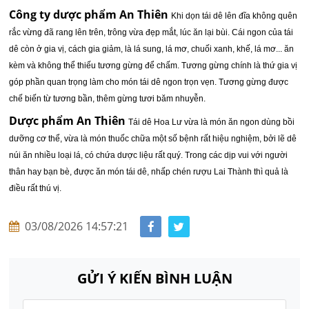
Công ty dược phẩm An Thiên
Khi dọn tái dê lên đĩa không quên
rắc vừng đã rang lên trên, trông vừa đẹp mắt, lúc ăn lại bùi. Cái ngon của tái
dê còn ở gia vị, cách gia giảm, là lá sung, lá mơ, chuối xanh, khế, lá mơ... ăn
kèm và không thể thiếu tương gừng để chấm. Tương gừng chính là thứ gia vị
góp phần quan trọng làm cho món tái dê ngon trọn vẹn. Tương gừng được
chế biến từ tương bần, thêm gừng tươi băm nhuyễn.
Dược phẩm An Thiên
Tái dê Hoa Lư vừa là món ăn ngon dùng bồi
dưỡng cơ thể, vừa là món thuốc chữa một số bệnh rất hiệu nghiệm, bởi lẽ dê
núi ăn nhiều loại lá, có chứa dược liệu rất quý. Trong các dịp vui với người
thân hay bạn bè, được ăn món tái dê, nhấp chén rượu Lai Thành thì quả là
điều rất thú vị.
03/08/2026 14:57:21
GỬI Ý KIẾN BÌNH LUẬN