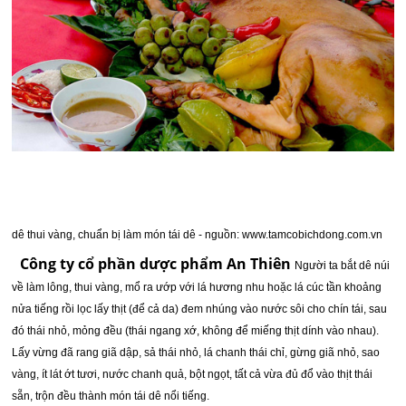
dê thui vàng, chuẩn bị làm món tái dê - nguồn: www.tamcobichdong.com.vn
Công ty cổ phần dược phẩm An Thiên
Người ta bắt dê núi
về làm lông, thui vàng, mổ ra ướp với lá hương nhu hoặc lá cúc tần khoảng
nửa tiếng rồi lọc lấy thịt (để cả da) đem nhúng vào nước sôi cho chín tái, sau
đó thái nhỏ, mỏng đều (thái ngang xớ, không để miếng thịt dính vào nhau).
Lấy vừng đã rang giã dập, sả thái nhỏ, lá chanh thái chỉ, gừng giã nhỏ, sao
vàng, ít lát ớt tươi, nước chanh quả, bột ngọt, tất cả vừa đủ đổ vào thịt thái
sẵn, trộn đều thành món tái dê nổi tiếng.