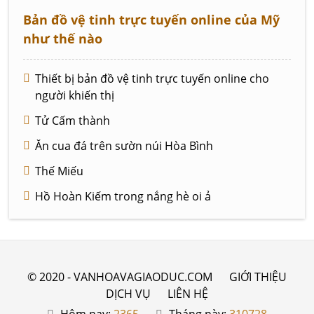
Bản đồ vệ tinh trực tuyến online của Mỹ
như thế nào
Thiết bị bản đồ vệ tinh trực tuyến online cho
người khiến thị
Tử Cấm thành
Ăn cua đá trên sườn núi Hòa Bình
Thế Miếu
Hồ Hoàn Kiếm trong nắng hè oi ả
© 2020 - VANHOAVAGIAODUC.COM
GIỚI THIỆU
DỊCH VỤ
LIÊN HỆ