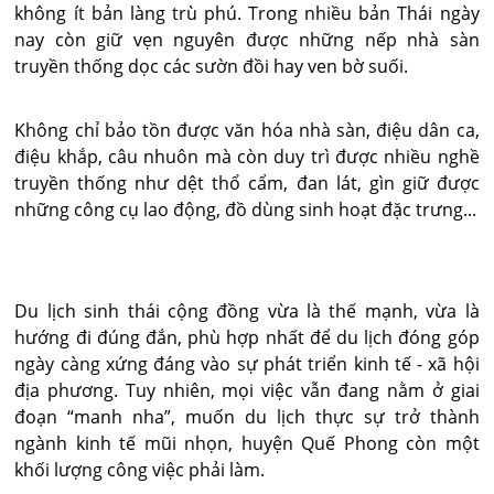
không ít bản làng trù phú. Trong nhiều bản Thái ngày
nay còn giữ vẹn nguyên được những nếp nhà sàn
truyền thống dọc các sườn đồi hay ven bờ suối.
Không chỉ bảo tồn được văn hóa nhà sàn, điệu dân ca,
điệu khắp, câu nhuôn mà còn duy trì được nhiều nghề
truyền thống như dệt thổ cẩm, đan lát, gìn giữ được
những công cụ lao động, đồ dùng sinh hoạt đặc trưng...
Du lịch sinh thái cộng đồng vừa là thế mạnh, vừa là
hướng đi đúng đắn, phù hợp nhất để du lịch đóng góp
ngày càng xứng đáng vào sự phát triển kinh tế - xã hội
địa phương. Tuy nhiên, mọi việc vẫn đang nằm ở giai
đoạn “manh nha”, muốn du lịch thực sự trở thành
ngành kinh tế mũi nhọn, huyện Quế Phong còn một
khối lượng công việc phải làm.