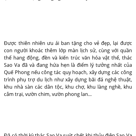
Được thiên nhiên ưu ái ban tặng cho vẻ đẹp, lại được
con người khoác thêm lớp màn lịch sử, cùng với quần
thể hang động, đền và kiến trúc văn hóa vật thể, thác
Sao Va đã và đang hứa hẹn là điểm lý tưởng nhất của
Quế Phong nếu công tác quy hoạch, xây dựng các công
trình phụ trợ du lịch như xây dựng bãi đá nghệ thuật,
khu nhà sàn các dân tộc, khu chợ, khu làng nghề, khu
cắm trại, vườn chim, vườn phong lan...
Đã có thời kỳ thác Sao Va suýt chết khi thủy điện Sao Va