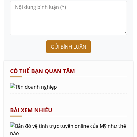
GỬI BÌNH LUẬN
CÓ THỂ BẠN QUAN TÂM
BÀI XEM NHIỀU