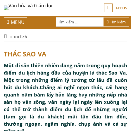
FEEDS
MENU
Tìm kiếm
Du lịch
THÁC SAO VA
Một di sản thiên nhiên đang nằm trong quy hoạch
điểm du lịch hàng đầu của huyện là thác Sao Va.
Một trong những điểm lý tưởng từ lâu đã cuốn
hút du khách.Chẳng ai nghĩ ngọn thác, cái hang
quanh năm bám lấy bản làng hay những nếp nhà
sàn họ vẫn sống, vẫn ngày lại ngày lên xuống lại
có thể trở thành điểm du lịch để những người
(tạm gọi là du khách) mãi tận đâu tìm đến,
thưởng ngoạn, ngắm nghía, chụp ảnh và cả sự