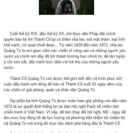
Cuối thế kỷ XIX, đầu thế kỷ XX, khi thực dân Pháp đặt chính
quyền bảo hộ thì Thành Cổ lại có thêm nhà lao, toà mật thám, trại lính
khố xanh, cơ quan thuế đoạn... Từ năm 1929 đến năm 1972, nhà lao
Quảng Trị là nơi giam cầm các chiến sĩ cộng sản và những người yêu
nước và chính nơi đây đã trở thành trường học chính trị, để rèn luyện
ý chí son sắt, đấu tranh trực diện với kẻ thù của những người yêu
nước.
Thành Cổ Quảng Trị còn được thế giới biết đến và kính phục bởi
cuộc đấu tranh anh dũng để bảo vệ Thành Cổ suốt 81 ngày đêm của
các chiến sĩ giải phóng quân và nhân dân Quảng Trị
Hai phần ba tỉnh Quảng Trị được hoàn toàn giải phóng vào đầu năm
1972 là sự quyết định thắng lợi tại bàn Hội nghị Paris về chấm dứt
chiến tranh ở Việt Nam. Vì vậy, để làm thay đổi hội nghị, Mỹ - ngụy đã
âm mưu huy động tối đa lực lượng và phương tiện nhằm tái chiếm thị
xã Quảng Trị mà trong đó mục tiêu đánh phá hàng đầu là Thành Cổ.