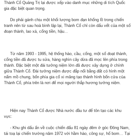
Thành Cổ Quảng Trị lại được xếp vào danh mục những di tích Quốc
gia đặc biệt quan trọng.
Do phải gánh chịu một khối lượng bom đạn khổng lồ trong chiến
tranh nên từ sau hoà bình lập lại, Thành Cổ chỉ còn dấu vết của một số
đoạn thành, lao xá, cổng tiền, hậu...
Từ năm 1993 - 1995, hệ thống hào, cầu, cống, một số đoạt thành,
cổng tiền đã được tu sửa, hàng nghìn cây dừa đã mọc lên phía trong
thành. Đặc biệt một đài tưởng niệm lớn đã được xây dựng ở chính
giữa Thành Cổ. Đài tưởng niệm được đắp nổi bằng đất có hình một
nấm mồ chung, bốn phía gia cố xi măng tạo thành hình bốn cửa của
Thành Cổ, phía trên là nơi để mọi người thắp hương tưởng niệm.
Hiện nay Thành Cổ được Nhà nước đầu tư để tôn tạo các khu
vực:
- Khu ghi dấu ấn về cuộc chiến đấu 81 ngày đêm ở góc Đông Nam,
tái toạ lại chiến trường năm 1972 với hầm hào, công sự, hố bom… Tại