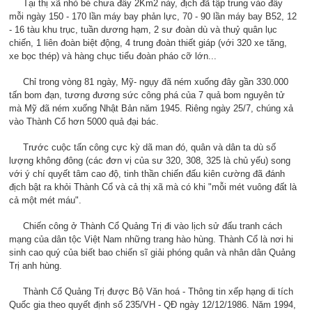
Tại thị xã nhỏ bé chưa đầy 2Km2 này, địch đã tập trung vào đây
mỗi ngày 150 - 170 lần máy bay phản lực, 70 - 90 lần máy bay B52, 12
- 16 tàu khu trục, tuần dương hạm, 2 sư đoàn dù và thuỷ quân lục
chiến, 1 liên đoàn biệt động, 4 trung đoàn thiết giáp (với 320 xe tăng,
xe bọc thép) và hàng chục tiểu đoàn pháo cỡ lớn...
Chỉ trong vòng 81 ngày, Mỹ- ngụy đã ném xuống đây gần 330.000
tấn bom đạn, tương đương sức công phá của 7 quả bom nguyên tử
mà Mỹ đã ném xuống Nhật Bản năm 1945. Riêng ngày 25/7, chúng xả
vào Thành Cổ hơn 5000 quả đại bác.
Trước cuộc tấn công cực kỳ dã man đó, quân và dân ta dù số
lượng không đông (các đơn vị của sư 320, 308, 325 là chủ yếu) song
với ý chí quyết tâm cao độ, tinh thần chiến đấu kiên cường đã đánh
địch bật ra khỏi Thành Cổ và cả thị xã mà có khi "mỗi mét vuông đất là
cả một mét máu".
Chiến công ở Thành Cổ Quảng Trị đi vào lịch sử đấu tranh cách
mạng của dân tộc Việt Nam những trang hào hùng. Thành Cổ là nơi hi
sinh cao quý của biết bao chiến sĩ giải phóng quân và nhân dân Quảng
Trị anh hùng.
Thành Cổ Quảng Trị được Bộ Văn hoá - Thông tin xếp hạng di tích
Quốc gia theo quyết định số 235/VH - QĐ ngày 12/12/1986. Năm 1994,