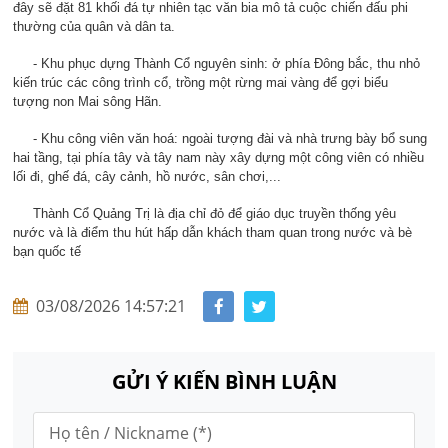
đây sẽ đặt 81 khối đá tự nhiên tạc văn bia mô tả cuộc chiến đấu phi
thường của quân và dân ta.
- Khu phục dựng Thành Cổ nguyên sinh: ở phía Đông bắc, thu nhỏ
kiến trúc các công trình cổ, trồng một rừng mai vàng để gợi biểu
tượng non Mai sông Hãn.
- Khu công viên văn hoá: ngoài tượng đài và nhà trưng bày bổ sung
hai tầng, tại phía tây và tây nam này xây dựng một công viên có nhiều
lối đi, ghế đá, cây cảnh, hồ nước, sân chơi,...
Thành Cổ Quảng Trị là địa chỉ đỏ để giáo dục truyền thống yêu
nước và là điểm thu hút hấp dẫn khách tham quan trong nước và bè
bạn quốc tế
03/08/2026 14:57:21
GỬI Ý KIẾN BÌNH LUẬN