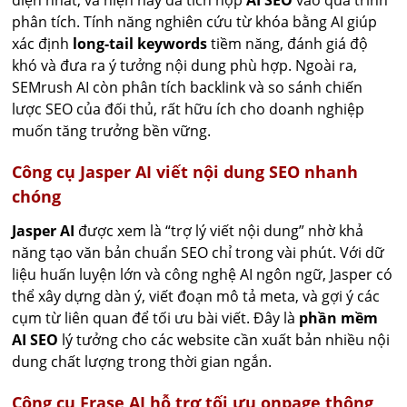
diện nhất, và hiện nay đã tích hợp
AI SEO
vào quá trình
phân tích. Tính năng nghiên cứu từ khóa bằng AI giúp
xác định
long-tail keywords
tiềm năng, đánh giá độ
khó và đưa ra ý tưởng nội dung phù hợp. Ngoài ra,
SEMrush AI còn phân tích backlink và so sánh chiến
lược SEO của đối thủ, rất hữu ích cho doanh nghiệp
muốn tăng trưởng bền vững.
Công cụ Jasper AI viết nội dung SEO nhanh
chóng
Jasper AI
được xem là “trợ lý viết nội dung” nhờ khả
năng tạo văn bản chuẩn SEO chỉ trong vài phút. Với dữ
liệu huấn luyện lớn và công nghệ AI ngôn ngữ, Jasper có
thể xây dựng dàn ý, viết đoạn mô tả meta, và gợi ý các
cụm từ liên quan để tối ưu bài viết. Đây là
phần mềm
AI SEO
lý tưởng cho các website cần xuất bản nhiều nội
dung chất lượng trong thời gian ngắn.
Công cụ Frase AI hỗ trợ tối ưu onpage thông