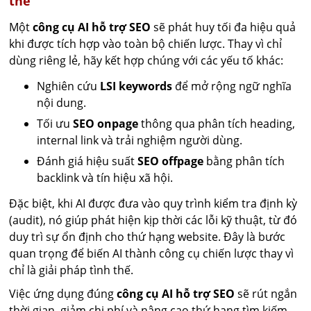
thể
Một
công cụ AI hỗ trợ SEO
sẽ phát huy tối đa hiệu quả
khi được tích hợp vào toàn bộ chiến lược. Thay vì chỉ
dùng riêng lẻ, hãy kết hợp chúng với các yếu tố khác:
Nghiên cứu
LSI keywords
để mở rộng ngữ nghĩa
nội dung.
Tối ưu
SEO onpage
thông qua phân tích heading,
internal link và trải nghiệm người dùng.
Đánh giá hiệu suất
SEO offpage
bằng phân tích
backlink và tín hiệu xã hội.
Đặc biệt, khi AI được đưa vào quy trình kiểm tra định kỳ
(audit), nó giúp phát hiện kịp thời các lỗi kỹ thuật, từ đó
duy trì sự ổn định cho thứ hạng website. Đây là bước
quan trọng để biến AI thành công cụ chiến lược thay vì
chỉ là giải pháp tình thế.
Việc ứng dụng đúng
công cụ AI hỗ trợ SEO
sẽ rút ngắn
thời gian, giảm chi phí và nâng cao thứ hạng tìm kiếm.