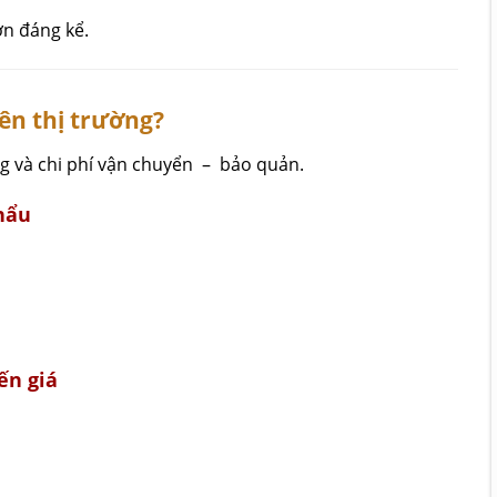
n đáng kể.
rên thị trường?
ng và chi phí vận chuyển – bảo quản.
hẩu
ến giá