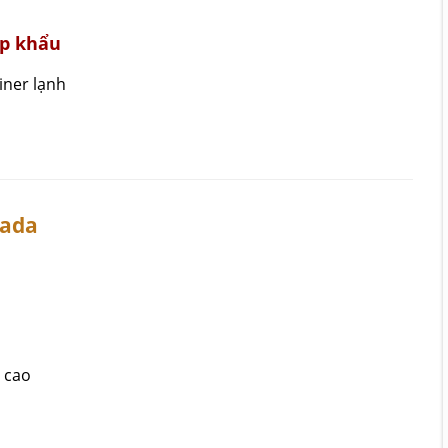
ập khẩu
ner lạnh
nada
 cao