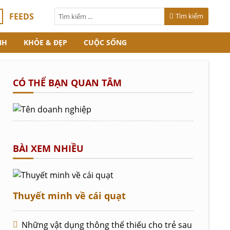
FEEDS
Tìm kiếm
NH
KHỎE & ĐẸP
CUỘC SỐNG
CÓ THỂ BẠN QUAN TÂM
BÀI XEM NHIỀU
Thuyết minh về cái quạt
Những vật dụng thông thể thiếu cho trẻ sau