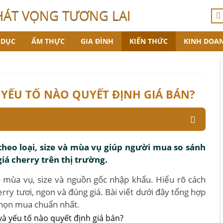
HÁT VỌNG TƯƠNG LAI
 DỤC
ẨM THỰC
GIA ĐÌNH
KIẾN THỨC
KINH DOA
 YẾU TỐ NÀO QUYẾT ĐỊNH GIÁ BÁN?
 theo loại, size và mùa vụ giúp người mua so sánh
giá cherry trên thị trường.
o mùa vụ, size và nguồn gốc nhập khẩu. Hiểu rõ cách
rry tươi, ngon và đúng giá. Bài viết dưới đây tổng hợp
chọn mua chuẩn nhất.