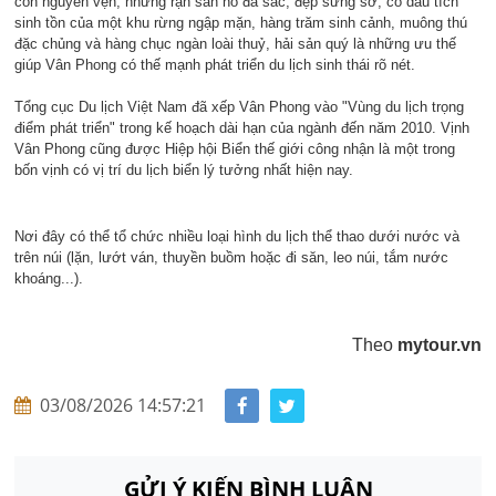
còn nguyên vẹn, những rạn san hô đa sắc, đẹp sững sờ, có dấu tích
sinh tồn của một khu rừng ngập mặn, hàng trăm sinh cảnh, muông thú
đặc chủng và hàng chục ngàn loài thuỷ, hải sản quý là những ưu thế
giúp Vân Phong có thế mạnh phát triển du lịch sinh thái rõ nét.
Tổng cục Du lịch Việt Nam đã xếp Vân Phong vào "Vùng du lịch trọng
điểm phát triển" trong kế hoạch dài hạn của ngành đến năm 2010. Vịnh
Vân Phong cũng được Hiệp hội Biển thế giới công nhận là một trong
bốn vịnh có vị trí du lịch biển lý tưởng nhất hiện nay.
Nơi đây có thể tổ chức nhiều loại hình du lịch thể thao dưới nước và
trên núi (lặn, lướt ván, thuyền buồm hoặc đi săn, leo núi, tắm nước
khoáng...).
Theo
mytour.vn
03/08/2026 14:57:21
GỬI Ý KIẾN BÌNH LUẬN